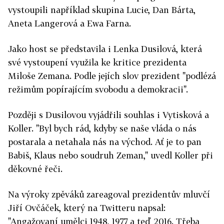
vystoupili například skupina Lucie, Dan Bárta,
Aneta Langerová a Ewa Farna.
Jako host se představila i Lenka Dusilová, která
své vystoupení využila ke kritice prezidenta
Miloše Zemana. Podle jejích slov prezident "podlézá
režimům popírajícím svobodu a demokracii".
Později s Dusilovou vyjádřili souhlas i Vytisková a
Koller. "Byl bych rád, kdyby se naše vláda o nás
postarala a netahala nás na východ. Ať je to pan
Babiš, Klaus nebo soudruh Zeman," uvedl Koller při
děkovné řeči.
Na výroky zpěváků zareagoval prezidentův mluvčí
Jiří Ovčáček, který na Twitteru napsal:
"Angažovaní umělci 1948, 1977 a teď 2016. Třeba