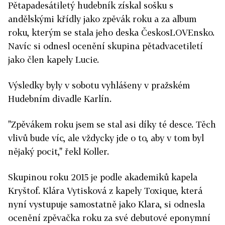
Pětapadesátiletý hudebník získal sošku s
andělskými křídly jako zpěvák roku a za album
roku, kterým se stala jeho deska ČeskosLOVEnsko.
Navíc si odnesl ocenění skupina pětadvacetiletí
jako člen kapely Lucie.
Výsledky byly v sobotu vyhlášeny v pražském
Hudebním divadle Karlín.
"Zpěvákem roku jsem se stal asi díky té desce. Těch
vlivů bude víc, ale vždycky jde o to, aby v tom byl
nějaký pocit," řekl Koller.
Skupinou roku 2015 je podle akademiků kapela
Kryštof. Klára Vytisková z kapely Toxique, která
nyní vystupuje samostatně jako Klara, si odnesla
ocenění zpěvačka roku za své debutové eponymní