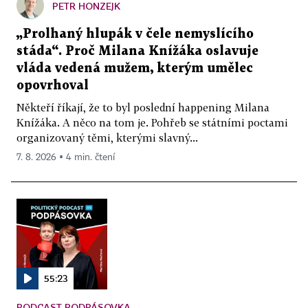
PETR HONZEJK
„Prolhaný hlupák v čele nemyslícího
stáda“. Proč Milana Knížáka oslavuje
vláda vedená mužem, kterým umělec
opovrhoval
Někteří říkají, že to byl poslední happening Milana
Knížáka. A něco na tom je. Pohřeb se státními poctami
organizovaný těmi, kterými slavný...
7. 8. 2026 ▪ 4 min. čtení
55:23
PODCAST PODPÁSOVKA