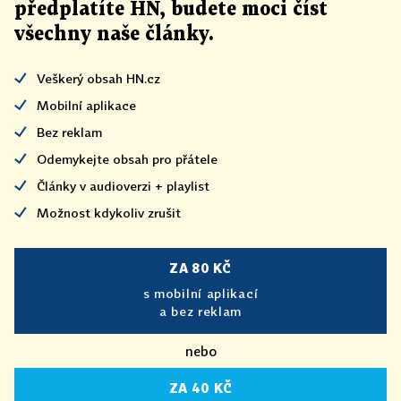
předplatíte HN, budete moci číst
všechny naše články
.
Veškerý obsah HN.cz
Mobilní aplikace
Bez reklam
Odemykejte obsah pro přátele
Články v audioverzi + playlist
Možnost kdykoliv zrušit
ZA 80 KČ
s mobilní aplikací
a bez reklam
nebo
ZA 40 KČ