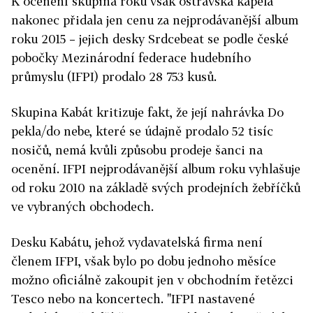
K ocenění skupina roku však ostravská kapela
nakonec přidala jen cenu za nejprodávanější album
roku 2015 – jejich desky Srdcebeat se podle české
pobočky Mezinárodní federace hudebního
průmyslu (IFPI) prodalo 28 753 kusů.
Skupina Kabát kritizuje fakt, že její nahrávka Do
pekla/do nebe, které se údajně prodalo 52 tisíc
nosičů, nemá kvůli způsobu prodeje šanci na
ocenění. IFPI nejprodávanější album roku vyhlašuje
od roku 2010 na základě svých prodejních žebříčků
ve vybraných obchodech.
Desku Kabátu, jehož vydavatelská firma není
členem IFPI, však bylo po dobu jednoho měsíce
možno oficiálně zakoupit jen v obchodním řetězci
Tesco nebo na koncertech. "IFPI nastavené