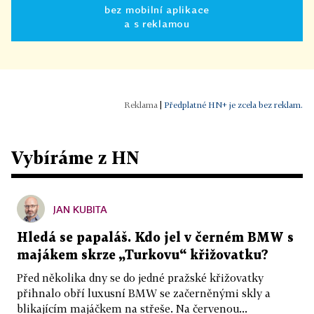
bez mobilní aplikace
a s reklamou
|
Předplatné HN+ je zcela bez reklam.
Vybíráme z HN
JAN KUBITA
Hledá se papaláš. Kdo jel v černém BMW s
majákem skrze „Turkovu“ křižovatku?
Před několika dny se do jedné pražské křižovatky
přihnalo obří luxusní BMW se začerněnými skly a
blikajícím majáčkem na střeše. Na červenou...