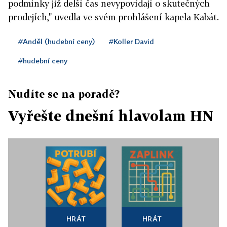
podmínky již delší čas nevypovídají o skutečných
prodejích," uvedla ve svém prohlášení kapela Kabát.
#Anděl (hudební ceny)
#Koller David
#hudební ceny
Nudíte se na poradě?
Vyřešte dnešní hlavolam HN
HRÁT
HRÁT