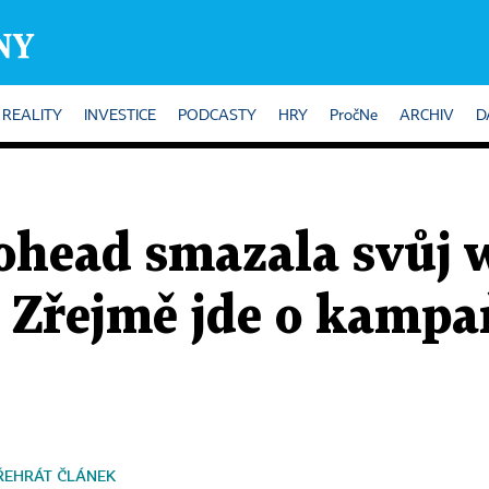
REALITY
INVESTICE
PODCASTY
HRY
PročNe
ARCHIV
D
ohead smazala svůj 
ě. Zřejmě jde o kamp
ŘEHRÁT ČLÁNEK