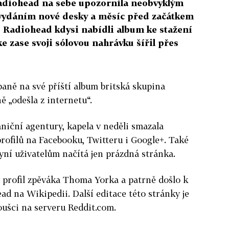
Radiohead na sebe upozornila neobvyklým
vydáním nové desky a měsíc před začátkem
. Radiohead kdysi nabídli album ke stažení
 zase svoji sólovou nahrávku šířil přes
aně na své příští album britská skupina
 „odešla z internetu“.
niční agentury, kapela v neděli smazala
rofilů na Facebooku, Twitteru i Google+. Také
nyní uživatelům načítá jen prázdná stránka.
ý profil zpěváka Thoma Yorka a patrně došlo k
d na Wikipedii. Další editace této stránky je
oušci na serveru Reddit.com.