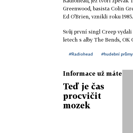
Radiohead, jež tvoří zpěvák 
Greenwood, basista Colin Gr
Ed O’Brien, vznikli roku 1985.
Svůj první singl Creep vydali 
letech s alby The Bends, OK
#Radiohead
#hudební průmy
Informace už máte
Teď je čas
procvičit
mozek