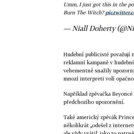
Umm, I just got this in the p
Burn The Witch?
pic.twitte
— Niall Doherty (@N
Hudební publicisté považují 
reklamní kampaně v hudebním
vehementně snažily upozornit 
mnozí interpreti volí opačno
Například zpěvačka Beyoncé 
předchozího upozornění.
Také americký zpěvák Prince,
několikrát „odešel z internet
ale vždy vrátil, jako to patrn