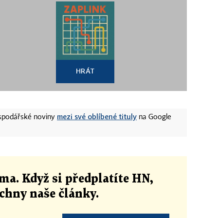
HRÁT
mezi své oblíbené tituly
ospodářské noviny
na Google
ma. Když si předplatíte HN,
echny naše články
.