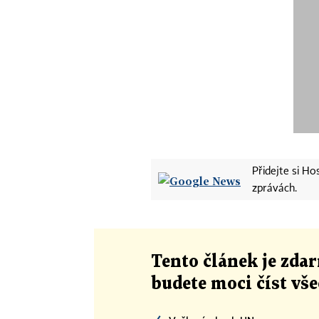
Přidejte si H
zprávách.
Tento článek
je
zdar
budete moci číst vš