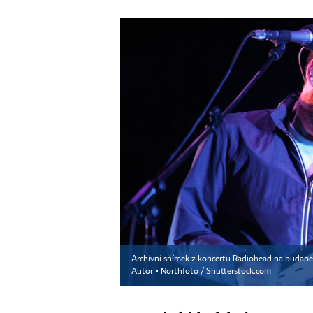
Archivní snímek z koncertu Radiohead na budapeš
Autor ▪
Northfoto / Shutterstock.com