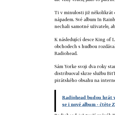
Ti v minulosti již několikrá
nápadem. Své album In Rainb
nechali samotné uživatele, aby
K následující desce King of 
obchodech s hudbou rozdával 
Radiohead.
Sám Yorke svoji dva roky s
distribuoval skrze službu Bit
pirátského obsahu na intern
Radiohead budou hrát v 
se i nové album
- čtěte 