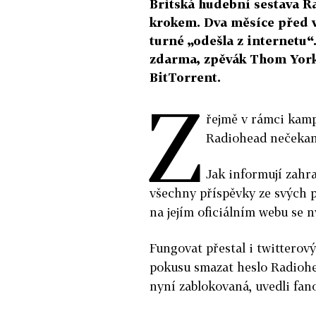
Britská hudební sestava 
krokem. Dva měsíce před 
turné „odešla z internetu“
zdarma, zpěvák Thom Yorke
BitTorrent.
Z
řejmě v rámci kamp
Radiohead nečekaně
Jak informují zahra
všechny příspěvky ze svých p
na jejím oficiálním webu se 
Fungovat přestal i twitterov
pokusu smazat heslo Radiohea
nyní zablokovaná, uvedli fan