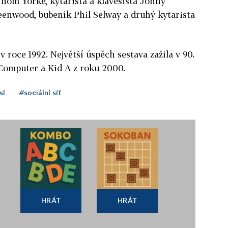
Thom Yorke, kytarista a klávesista Jonny
eenwood, bubeník Phil Selway a druhý kytarista
v roce 1992. Největší úspěch sestava zažila v 90.
 Computer a Kid A z roku 2000.
sl
#sociální síť
HRÁT
HRÁT