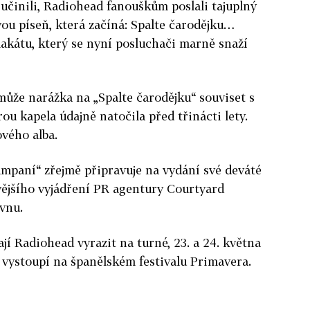
učinili, Radiohead fanouškům poslali tajuplný
ovou píseň, která začíná: Spalte čarodějku…
plakátu, který se nyní posluchači marně snaží
může narážka na „Spalte čarodějku“ souviset s
u kapela údajně natočila před třinácti lety.
ového alba.
mpaní“ zřejmě připravuje na vydání své deváté
ívějšího vyjádření PR agentury Courtyard
vnu.
í Radiohead vyrazit na turné, 23. a 24. května
a vystoupí na španělském festivalu Primavera.