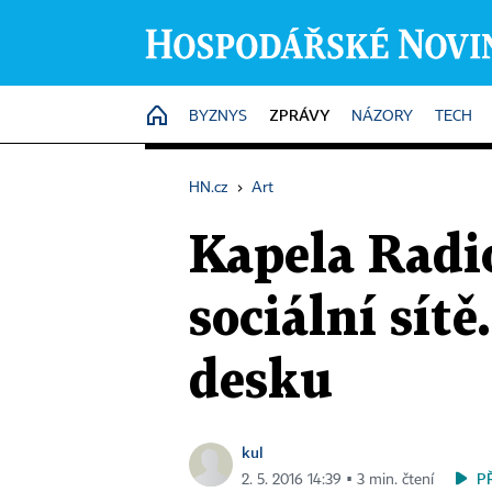
ZPRÁVY
HOME
BYZNYS
NÁZORY
TECH
HN.cz
›
Art
Kapela Radi
sociální sít
desku
kul
P
2. 5. 2016 14:39 ▪ 3 min. čtení