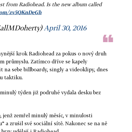
ost from Radiohead. Is the new album called
r.com/zv5QKnDeGh
iallMDoherty)
April 30, 2016
nynější krok Radiohead za pokus o nový druh
 průmyslu. Zatímco dříve se kapely
na sebe billboardy, singly a videoklipy, dnes
u taktiku.
minulý týden již podruhé vydala desku bez
 jenž zemřel minulý měsíc, v minulosti
u“ a zrušil své sociální sítě. Nakonec se na ně
ě brzy udělají i Radiohead.