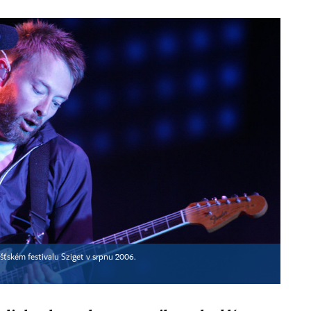
ťském festivalu Sziget v srpnu 2006.