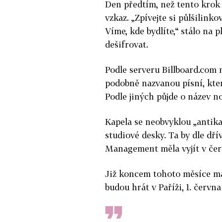
Den předtím, než tento krok 
vzkaz. „Zpívejte si půlšilink
Víme, kde bydlíte,“ stálo na 
dešifrovat.
Podle serveru Billboard.com 
podobně nazvanou písní, ktero
Podle jiných půjde o název n
Kapela se neobvyklou „antika
studiové desky. Ta by dle dř
Management měla vyjít v čer
Již koncem tohoto měsíce maj
budou hrát v Paříži, 1. červn