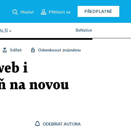
PŘEDPLATNÉ
Hledat
Přihlásit se
BeNative
ALŠÍ
Sdílet
Odemknout známému
web i
aň na novou
ODEBÍRAT AUTORA