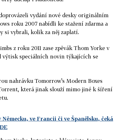
t doprovázeli vydání nové desky originálním
ows roku 2007 nabídli ke stažení zdarma a
 si vybrali, kolik za něj zaplatí.
Limbs z roku 2011 zase zpěvák Thom Yorke v
výtisk speciálních novin týkajících se
tarou nahrávku Tomorrow’s Modern Boxes
Torrent, která jinak slouží mimo jiné k šíření
etu.
Německu, ve Francii či ve Španělsku, čeká
ZDE