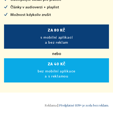
Články v audioverzi + playlist
Možnost kdykoliv zrušit
ZA 80 KČ
s mobilní aplikací
a bez reklam
nebo
ZA 40 KČ
bez mobilní aplikace
a s reklamou
|
Předplatné HN+ je zcela bez reklam.