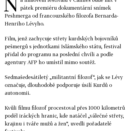
N
pátek premiéru dokumentární snímek
Peshmerga od francouzského filozofa Bernarda-
Henriho Lévyho.
Film, jenž zachycuje střety kurdských bojovníků
pešmergů s jednotkami Islámského státu, festival
přidal do programu na poslední chvíli a podle
agentury AFP ho umístil mimo soutěž.
Sedmašedesátiletý „militantní filozof“, jak se Lévy
označuje, dlouhodobě podporuje úsilí Kurdů o
autonomii.
Kvůli filmu filozof procestoval přes 1000 kilometrů
podél iráckých hranic, kde natáčel „válečné střety,
krajinu i tváře mužů a žen“, uvedli pořadatelé