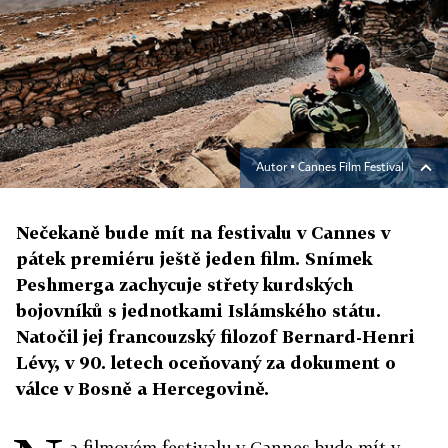
Autor ▪
Cannes Film Festival
Nečekaně bude mít na festivalu v Cannes v
pátek premiéru ještě jeden film. Snímek
Peshmerga zachycuje střety kurdských
bojovníků s jednotkami Islámského státu.
Natočil jej francouzský filozof Bernard-Henri
Lévy, v 90. letech oceňovaný za dokument o
válce v Bosně a Hercegovině.
a filmovém festivalu v Cannes bude mít v