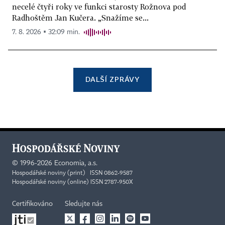
necelé čtyři roky ve funkci starosty Rožnova pod
Radhoštěm Jan Kučera. „Snažíme se...
7. 8. 2026 ▪ 32:09 min.
DALŠÍ ZPRÁVY
©
1996-2026
Economia, a.s.
Hospodářské noviny (print) ISSN 0862-9587
Hospodářské noviny (online) ISSN 2787-950X
Certifikováno
Sledujte nás