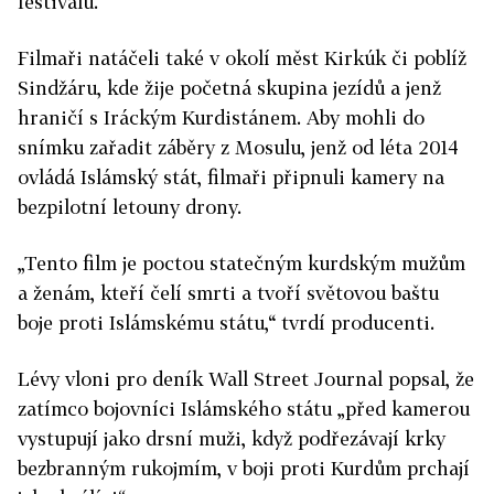
festivalu.
Filmaři natáčeli také v okolí měst Kirkúk či poblíž
Sindžáru, kde žije početná skupina jezídů a jenž
hraničí s Iráckým Kurdistánem. Aby mohli do
snímku zařadit záběry z Mosulu, jenž od léta 2014
ovládá Islámský stát, filmaři připnuli kamery na
bezpilotní letouny drony.
„Tento film je poctou statečným kurdským mužům
a ženám, kteří čelí smrti a tvoří světovou baštu
boje proti Islámskému státu,“ tvrdí producenti.
Lévy vloni pro deník Wall Street Journal popsal, že
zatímco bojovníci Islámského státu „před kamerou
vystupují jako drsní muži, když podřezávají krky
bezbranným rukojmím, v boji proti Kurdům prchají