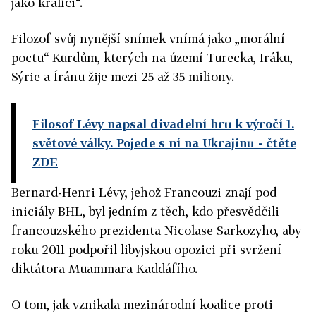
jako králíci“.
Filozof svůj nynější snímek vnímá jako „morální
poctu“ Kurdům, kterých na území Turecka, Iráku,
Sýrie a Íránu žije mezi 25 až 35 miliony.
Filosof Lévy napsal divadelní hru k výročí 1.
světové války. Pojede s ní na Ukrajinu
- čtěte
ZDE
Bernard-Henri Lévy, jehož Francouzi znají pod
iniciály BHL, byl jedním z těch, kdo přesvědčili
francouzského prezidenta Nicolase Sarkozyho, aby
roku 2011 podpořil libyjskou opozici při svržení
diktátora Muammara Kaddáfího.
O tom, jak vznikala mezinárodní koalice proti