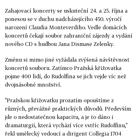
Zahajovací koncerty se uskuteční 24. a 25. října a
ponesou se v duchu nadcházejícího 450. výročí
narození Claudia Monteverdiho. Vedle domácích
koncertů čekají soubor zahraniční zájezdy a vydání
nového CD s hudbou Jana Dismase Zelenky.
Změnu si mimo jiné vyžádala zvýšená návštěvnost
koncertů souboru. Zatímco Pražská křižovatka
pojme 400 lidí, do Rudolfina se jich vejde víc než
dvojnásobné množství.
"Pražskou křižovatku prozatím opouštíme z
různých, převážně praktických důvodů. Především
jde o nedostatečnou kapacitu, a je to dáno i
dramaturgií, která vychází více vstříc Rudolfinu,"
řekl umělecký vedoucí a dirigent Collegia 1704