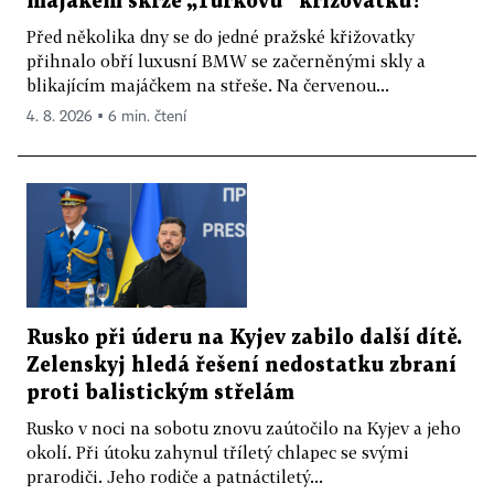
majákem skrze „Turkovu“ křižovatku?
Před několika dny se do jedné pražské křižovatky
přihnalo obří luxusní BMW se začerněnými skly a
blikajícím majáčkem na střeše. Na červenou...
4. 8. 2026 ▪ 6 min. čtení
Rusko při úderu na Kyjev zabilo další dítě.
Zelenskyj hledá řešení nedostatku zbraní
proti balistickým střelám
Rusko v noci na sobotu znovu zaútočilo na Kyjev a jeho
okolí. Při útoku zahynul tříletý chlapec se svými
prarodiči. Jeho rodiče a patnáctiletý...