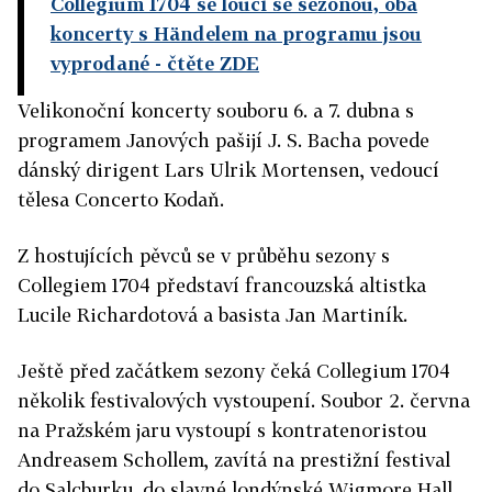
Collegium 1704 se loučí se sezonou, oba
koncerty s Händelem na programu jsou
vyprodané
- čtěte ZDE
Velikonoční koncerty souboru 6. a 7. dubna s
programem Janových pašijí J. S. Bacha povede
dánský dirigent Lars Ulrik Mortensen, vedoucí
tělesa Concerto Kodaň.
Z hostujících pěvců se v průběhu sezony s
Collegiem 1704 představí francouzská altistka
Lucile Richardotová a basista Jan Martiník.
Ještě před začátkem sezony čeká Collegium 1704
několik festivalových vystoupení. Soubor 2. června
na Pražském jaru vystoupí s kontratenoristou
Andreasem Schollem, zavítá na prestižní festival
do Salcburku, do slavné londýnské Wigmore Hall,