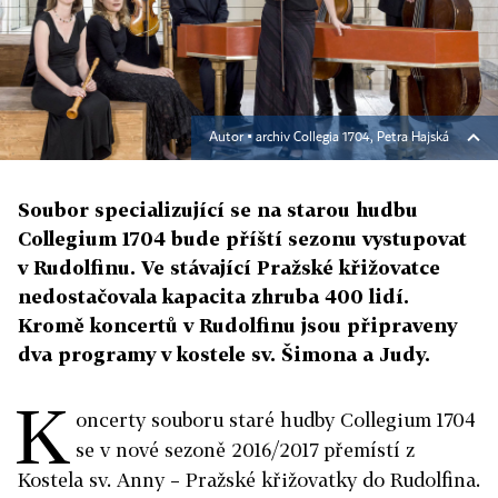
Autor ▪
archiv Collegia 1704, Petra Hajská
Soubor specializující se na starou hudbu
Collegium 1704 bude příští sezonu vystupovat
v Rudolfinu. Ve stávající Pražské křižovatce
nedostačovala kapacita zhruba 400 lidí.
Kromě koncertů v Rudolfinu jsou připraveny
dva programy v kostele sv. Šimona a Judy.
K
oncerty souboru staré hudby Collegium 1704
se v nové sezoně 2016/2017 přemístí z
Kostela sv. Anny – Pražské křižovatky do Rudolfina.