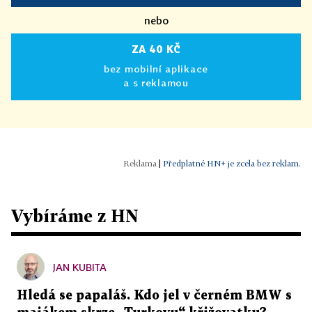
nebo
ZA 40 KČ
bez mobilní aplikace
a s reklamou
|
Předplatné HN+ je zcela bez reklam.
Vybíráme z HN
JAN KUBITA
Hledá se papaláš. Kdo jel v černém BMW s