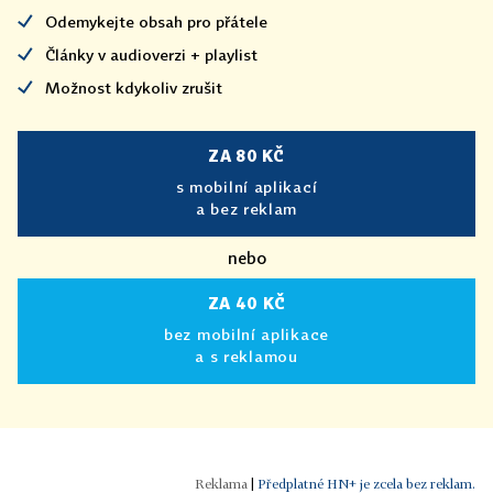
Odemykejte obsah pro přátele
Články v audioverzi + playlist
Možnost kdykoliv zrušit
ZA 80 KČ
s mobilní aplikací
a bez reklam
nebo
ZA 40 KČ
bez mobilní aplikace
a s reklamou
|
Předplatné HN+ je zcela bez reklam.