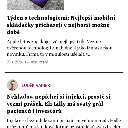
Týden s technologiemi: Nejlepší mobilní
skládačky přicházejí v nejhorší možné
době
Apple letos zopakuje svůj nejlepší trik. Vezme
ověřenou technologii a nabídne ji jako fantastickou
novinku. Firma to v minulosti udělala v...
7. 8. 2026 ▪ 4 min. čtení
LUDĚK VAINERT
Nehladov, nepíchej si injekci, prostě si
vezmi prášek. Eli Lilly má svatý grál
pacientů i investorů
Injekce si běžní lidé sami píchají jen velmi neradi. Podle
průzkumů má k takové formě užívání léků averzi sedm