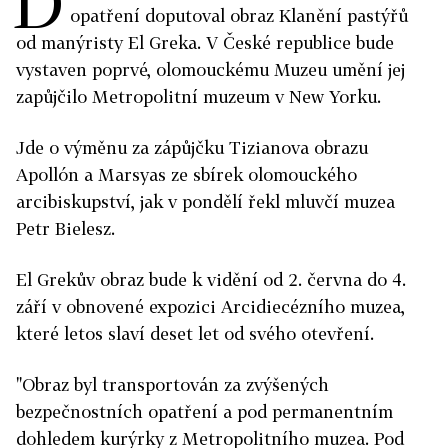
D
opatření doputoval obraz Klanění pastýřů
od manýristy El Greka. V České republice bude
vystaven poprvé, olomouckému Muzeu umění jej
zapůjčilo Metropolitní muzeum v New Yorku.
Jde o výměnu za zápůjčku Tizianova obrazu
Apollón a Marsyas ze sbírek olomouckého
arcibiskupství, jak v pondělí řekl mluvčí muzea
Petr Bielesz.
El Grekův obraz bude k vidění od 2. června do 4.
září v obnovené expozici Arcidiecézního muzea,
které letos slaví deset let od svého otevření.
"Obraz byl transportován za zvýšených
bezpečnostních opatření a pod permanentním
dohledem kurýrky z Metropolitního muzea. Pod