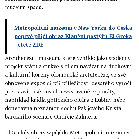
muzeum spadá.
Metropolitní muzeum v New Yorku do Česka
poprvé půjčí obraz Klanění pastýřů El Greka
- čtěte ZDE
Arcidiecézní muzeum, které vzniklo jako společný
projekt státu a církve s cílem navázat na duchovní
a kulturní kořeny olomoucké arcidiecéze, ve své
obnovené expozici při příležitosti desátého výročí
představí také dosud nevystavené exponáty,
například křídla gotického oltáře z Lubiny nebo
donedávna neznámou sochu Pašijového Krista
barokního sochaře Ondřeje Zahnera.
El Grekův obraz zapůjčilo Metropolitní muzeum v