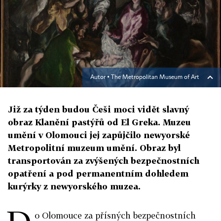
Autor ▪
The Metropolitan Museum of Art
Již za týden budou Češi moci vidět slavný
obraz Klanění pastýřů od El Greka. Muzeu
umění v Olomouci jej zapůjčilo newyorské
Metropolitní muzeum umění. Obraz byl
transportován za zvýšených bezpečnostních
opatření a pod permanentním dohledem
kurýrky z newyorského muzea.
o Olomouce za přísných bezpečnostních