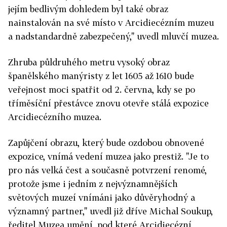
jejím bedlivým dohledem byl také obraz
nainstalován na své místo v Arcidiecézním muzeu
a nadstandardně zabezpečený," uvedl mluvčí muzea.
Zhruba půldruhého metru vysoký obraz
španělského manýristy z let 1605 až 1610 bude
veřejnost moci spatřit od 2. června, kdy se po
tříměsíční přestávce znovu otevře stálá expozice
Arcidiecézního muzea.
Zapůjčení obrazu, který bude ozdobou obnovené
expozice, vnímá vedení muzea jako prestiž. "Je to
pro nás velká čest a současně potvrzení renomé,
protože jsme i jedním z nejvýznamnějších
světových muzeí vnímáni jako důvěryhodný a
významný partner," uvedl již dříve Michal Soukup,
ředitel Muzea umění, pod které Arcidiecézní