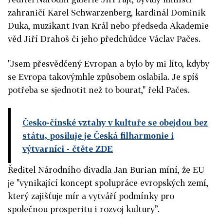
zahraničí Karel Schwarzenberg, kardinál Dominik
Duka, muzikant Ivan Král nebo předseda Akademie
věd Jiří Drahoš či jeho předchůdce Václav Pačes.
"Jsem přesvědčený Evropan a bylo by mi líto, kdyby
se Evropa takovýmhle způsobem oslabila. Je spíš
potřeba se sjednotit než to bourat," řekl Pačes.
Česko-čínské vztahy v kultuře se obejdou bez
státu, posiluje je Česká filharmonie i
výtvarníci
- čtěte ZDE
Ředitel Národního divadla Jan Burian míní, že EU
je "vynikající koncept spolupráce evropských zemí,
který zajišťuje mír a vytváří podmínky pro
společnou prosperitu i rozvoj kultury”.