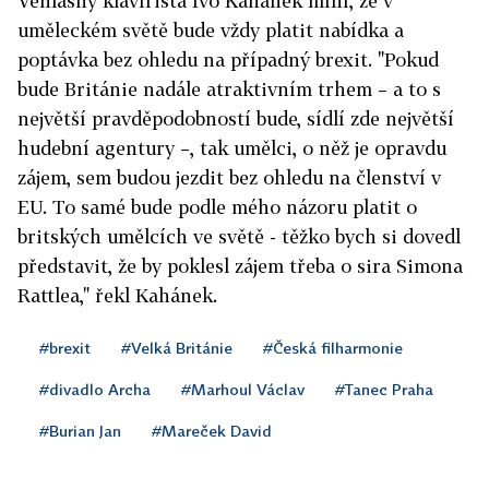
Věhlasný klavírista Ivo Kahánek míní, že v
uměleckém světě bude vždy platit nabídka a
poptávka bez ohledu na případný brexit. "Pokud
bude Británie nadále atraktivním trhem – a to s
největší pravděpodobností bude, sídlí zde největší
hudební agentury –, tak umělci, o něž je opravdu
zájem, sem budou jezdit bez ohledu na členství v
EU. To samé bude podle mého názoru platit o
britských umělcích ve světě - těžko bych si dovedl
představit, že by poklesl zájem třeba o sira Simona
Rattlea," řekl Kahánek.
#brexit
#Velká Británie
#Česká filharmonie
#divadlo Archa
#Marhoul Václav
#Tanec Praha
#Burian Jan
#Mareček David