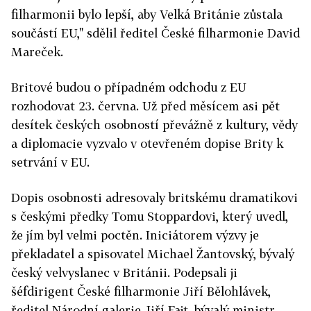
filharmonii bylo lepší, aby Velká Británie zůstala
součástí EU," sdělil ředitel České filharmonie David
Mareček.
Britové budou o případném odchodu z EU
rozhodovat 23. června. Už před měsícem asi pět
desítek českých osobností převážně z kultury, vědy
a diplomacie vyzvalo v otevřeném dopise Brity k
setrvání v EU.
Dopis osobnosti adresovaly britskému dramatikovi
s českými předky Tomu Stoppardovi, který uvedl,
že jím byl velmi poctěn. Iniciátorem výzvy je
překladatel a spisovatel Michael Žantovský, bývalý
český velvyslanec v Británii. Podepsali ji
šéfdirigent České filharmonie Jiří Bělohlávek,
ředitel Národní galerie Jiří Fajt, bývalý ministr