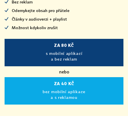
Bez reklam
Odemykejte obsah pro přátele
Články v audioverzi + playlist
Možnost kdykoliv zrušit
ZA 80 KČ
s mobilní aplikací
a bez reklam
nebo
ZA 40 KČ
bez mobilní aplikace
a s reklamou