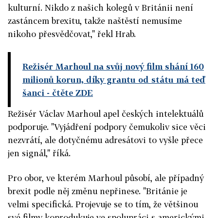
kulturní. Nikdo z našich kolegů v Británii není
zastáncem brexitu, takže naštěstí nemusíme
nikoho přesvědčovat," řekl Hrab.
Režisér Marhoul na svůj nový film shání 160
milionů korun, díky grantu od státu má teď
šanci
- čtěte ZDE
Režisér Václav Marhoul apel českých intelektuálů
podporuje. "Vyjádření podpory čemukoliv sice věci
nezvrátí, ale dotyčnému adresátovi to vyšle přece
jen signál," říká.
Pro obor, ve kterém Marhoul působí, ale případný
brexit podle něj změnu nepřinese. "Británie je
velmi specifická. Projevuje se to tím, že většinou
své filmy koprodukuje ve spolupráci s americkými