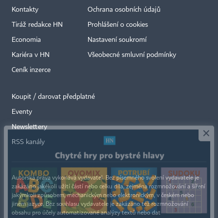
Kontakty
Ochrana osobních údajů
Tiráž redakce HN
Prohlášení o cookies
Economia
Nastavení soukromí
Kariéra v HN
Všeobecné smluvní podmínky
Ceník inzerce
Koupit / darovat předplatné
Eventy
×
Newslettery
RSS kanály
Autorská práva vykonává vydavatel. Bez písemného svolení vydavatele je
zakázáno jakékoli užití částí nebo celku díla, zejména rozmnožování a šíření
jakýmkoli způsobem, mechanickým nebo elektronickým, v českém nebo
jiném jazyce. Bez souhlasu vydavatele je zakázáno též rozmnožování
obsahu pro účely automatizované analýzy textů nebo dat