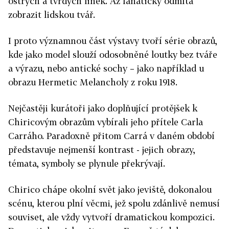
ostrých a tvrdých linek. Až fanaticky odmítá
zobrazit lidskou tvář.
I proto významnou část výstavy tvoří série obrazů,
kde jako model slouží odosobněné loutky bez tváře
a výrazu, nebo antické sochy – jako například u
obrazu Hermetic Melancholy z roku 1918.
Nejčastěji kurátoři jako doplňující protějšek k
Chiricovým obrazům vybírali jeho přítele Carla
Carráho. Paradoxně přitom Carrá v daném období
představuje nejmenší kontrast - jejich obrazy,
témata, symboly se plynule překrývají.
Chirico chápe okolní svět jako jeviště, dokonalou
scénu, kterou plní věcmi, jež spolu zdánlivě nemusí
souviset, ale vždy vytvoří dramatickou kompozici.