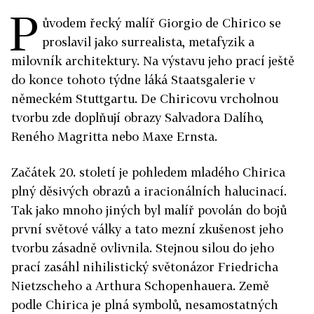
P
ůvodem řecký malíř Giorgio de Chirico se
proslavil jako surrealista, metafyzik a
milovník architektury. Na výstavu jeho prací ještě
do konce tohoto týdne láká Staatsgalerie v
německém Stuttgartu. De Chiricovu vrcholnou
tvorbu zde doplňují obrazy Salvadora Dalího,
Reného Magritta nebo Maxe Ernsta.
Začátek 20. století je pohledem mladého Chirica
plný děsivých obrazů a iracionálních halucinací.
Tak jako mnoho jiných byl malíř povolán do bojů
první světové války a tato mezní zkušenost jeho
tvorbu zásadně ovlivnila. Stejnou silou do jeho
prací zasáhl nihilistický světonázor Friedricha
Nietzscheho a Arthura Schopenhauera. Země
podle Chirica je plná symbolů, nesamostatných