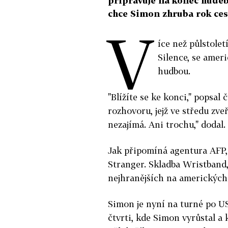
připravuje na konec hudeb
chce Simon zhruba rok cest
V
íce než půlstole
Silence, se amer
hudbou.
"Blížíte se ke konci," popsal
rozhovoru, jejž ve středu zv
nezajímá. Ani trochu," dodal.
Jak připomíná agentura AFP,
Stranger. Skladba Wristband,
nejhranějších na amerických 
Simon je nyní na turné po U
čtvrti, kde Simon vyrůstal a