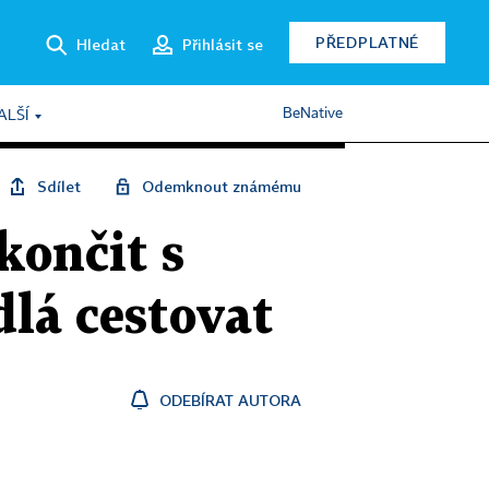
PŘEDPLATNÉ
Hledat
Přihlásit se
BeNative
ALŠÍ
Sdílet
Odemknout známému
končit s
dlá cestovat
ODEBÍRAT AUTORA