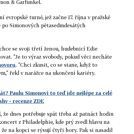
imon & Garfunkel.
 evropské turné, jež začne 17. října v pražské
ce po Simonových pětasedmdesátých
chce se svoji třetí ženou, hudebnicí Edie
ovat. "Je to výraz svobody, pokud věci necháte
hovoru
. "Chci zkusit, co se stane, když to
sem," řekl v narážce na ukončení kariéry.
t? Paulu Simonovi to teď jde nejlépe za celé
rahy
- recenze ZDE
, že dnes potřebuje spát třeba až patnáct hodin
oncert z Philadelphie, kde prý zvedl hlavu na
 že na kopci se rýsují čtyři hory. Pak si nasadil