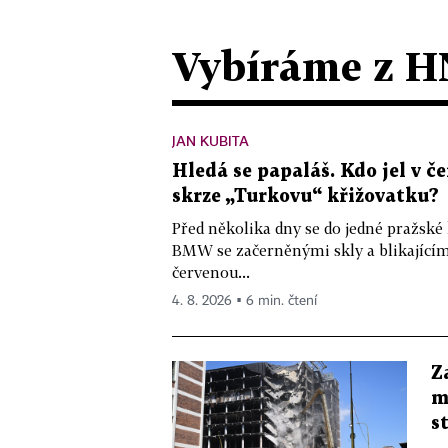
Vybíráme z H
JAN KUBITA
Hledá se papaláš. Kdo jel v
skrze „Turkovu“ křižovatku?
Před několika dny se do jedné pražské
BMW se začerněnými skly a blikající
červenou...
4. 8. 2026 ▪ 6 min. čtení
Z
m
s