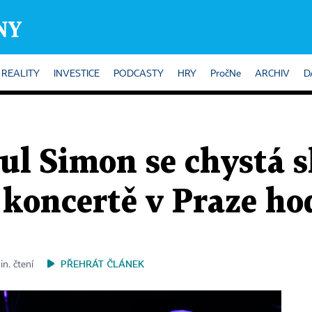
REALITY
INVESTICE
PODCASTY
HRY
PročNe
ARCHIV
D
ul Simon se chystá s
 koncertě v Praze ho
PŘEHRÁT ČLÁNEK
in. čtení