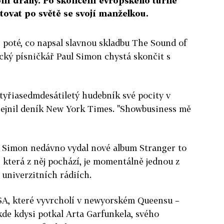
ní dráhy. Po skončení evropského turné
ovat po světě se svojí manželkou.
tí poté, co napsal slavnou skladbu The Sound of
ický písničkář Paul Simon chystá skončit s
 čtyřiasedmdesátiletý hudebník své pocity v
eřejnil deník New York Times. "Showbusiness mě
 Simon nedávno vydal nové album Stranger to
 která z něj pochází, je momentálně jednou z
univerzitních rádiích.
SA, které vyvrcholí v newyorském Queensu –
 kde kdysi potkal Arta Garfunkela, svého