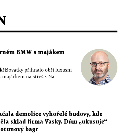
N
 černém BMW s majákem
 křižovatky přihnalo obří luxusní
m majáčkem na střeše. Na
ačala demolice vyhořelé budovy, kde
ěla sklad firma Vasky. Dům „ukusuje“
totunový bagr