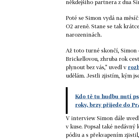
někdejšího partnera z dua S
Poté se Simon vydá na měsíční
O2 areně. Stane se tak krát
narozeninách.
Až toto turné skončí, Simon 
Brickellovou, zhruba rok cest
plynout bez vás," uvedl v
roz
udělám. Jestli zjistím, kým j
Kdo tě tu hudbu nutí psá
roky, brzy přijede do P
V interview Simon dále uvedl
v kuse. Popsal také nedávný k
pódiu a s překvapením zjistil,