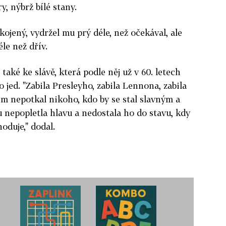
ry, nýbrž bílé stany.
ojený, vydržel mu prý déle, než očekával, ale
le než dřív.
také ke slávě, která podle něj už v 60. letech
o jed. "Zabila Presleyho, zabila Lennona, zabila
m nepotkal nikoho, kdo by se stal slavným a
 nepopletla hlavu a nedostala ho do stavu, kdy
oduje," dodal.