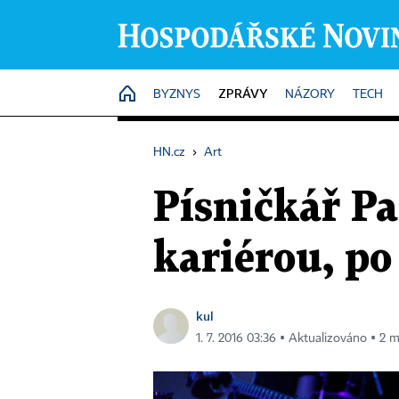
ZPRÁVY
HOME
BYZNYS
NÁZORY
TECH
HN.cz
›
Art
Písničkář Pa
kariérou, po
kul
1. 7. 2016 03:36 ▪ Aktualizováno ▪ 2 m