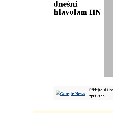
dnešní
hlavolam HN
Přidejte si H
zprávách.