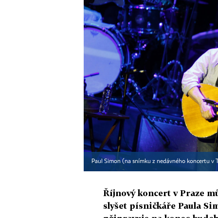
Paul Simon (na snímku z nedávného koncertu v Tu
Říjnový koncert v Praze mů
slyšet písničkáře Paula Si