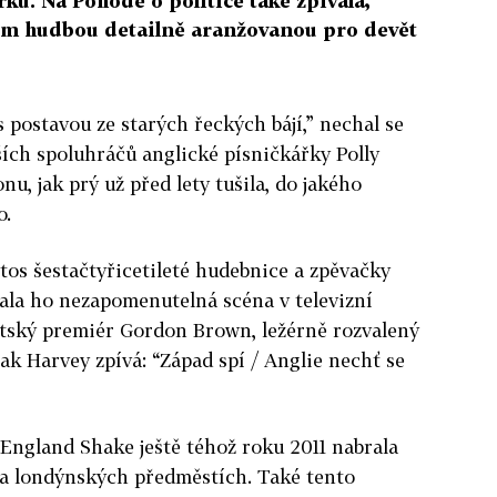
řku. Na Pohodě o politice také zpívala,
em hudbou detailně aranžovanou pro devět
s postavou ze starých řeckých bájí,” nechal se
ších spoluhráčů anglické písničkářky Polly
nu, jak prý už před lety tušila, do jakého
o.
letos šestačtyřicetileté hudebnice a zpěvačky
ala ho nezapomenutelná scéna v televizní
ritský premiér Gordon Brown, ležérně rozvalený
ak Harvey zpívá: “Západ spí / Anglie nechť se
t England Shake ještě téhož roku 2011 nabrala
na londýnských předměstích. Také tento