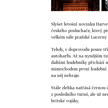
Slyšet letošní novinku Harve
českého posluchače, který pí
velkém sále pražské Lucerny v
Tehdy, v doprovodu pouze tří
autoharfu. Až na nynějším tur
dalšími hudebníky přichází n
mimochodem první hudební ná
na něj nehraje.
Stále zlehka natřásá černou č
z posledního turné, ale už ne
britské vojáky.