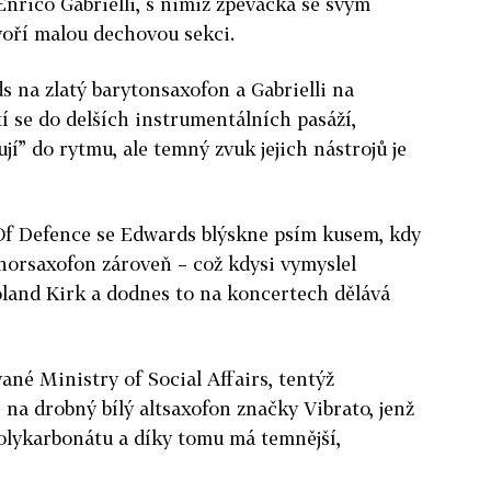
Enrico Gabrielli, s nimiž zpěvačka se svým
voří malou dechovou sekci.
ds na zlatý barytonsaxofon a Gabrielli na
í se do delších instrumentálních pasáží,
ují” do rytmu, ale temný zvuk jejich nástrojů je
Of Defence se Edwards blýskne psím kusem, kdy
norsaxofon zároveň – což kdysi vymyslel
land Kirk a dodnes to na koncertech dělává
ané Ministry of Social Affairs, tentýž
 na drobný bílý altsaxofon značky Vibrato, jenž
olykarbonátu a díky tomu má temnější,