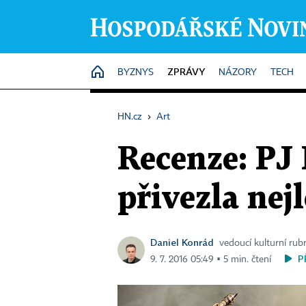
ZPRÁVY
HOME
BYZNYS
NÁZORY
TECH
HN.cz
›
Art
Recenze: PJ 
přivezla nej
Daniel Konrád
vedoucí kulturní rub
P
9. 7. 2016 05:49 ▪ 5 min. čtení