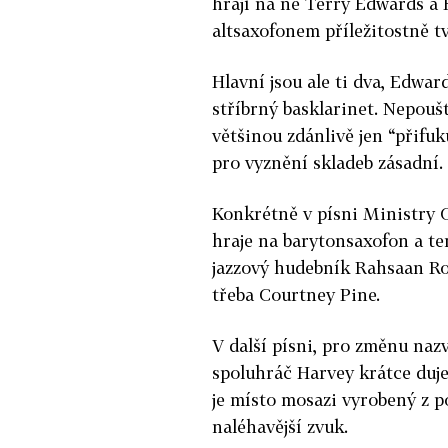
hrají na ně Terry Edwards a 
altsaxofonem příležitostně t
Hlavní jsou ale ti dva, Edwar
stříbrný basklarinet. Nepoušt
většinou zdánlivě jen “přifuk
pro vyznění skladeb zásadní.
Konkrétně v písni Ministry 
hraje na barytonsaxofon a te
jazzový hudebník Rahsaan Ro
třeba Courtney Pine.
V další písni, pro změnu nazv
spoluhráč Harvey krátce duje
je místo mosazi vyrobený z p
naléhavější zvuk.