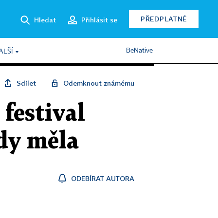
PŘEDPLATNÉ
Hledat
Přihlásit se
BeNative
ALŠÍ
Sdílet
Odemknout známému
festival
kdy měla
ODEBÍRAT AUTORA