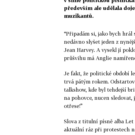
v silně politickou písničká
především ale udělala doj
muzikantů.
“Připadám si, jako bych hrál 
nedávno slyšet jeden z nyněj
Jean Harvey. A vysekl jí poklo
průšvihu má Anglie namířen
Je fakt, že politické období 
trvá pátým rokem. Odstartov
talkshow, kde byl tehdejší b
na pohovce, nucen sledovat, j
otřese!”
Slova z titulní písně alba Le
aktuální ráz při protestech 