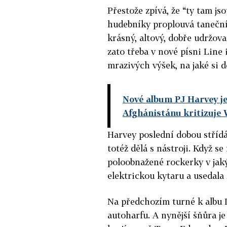
Přestože zpívá, že “ty tam js
hudebníky proplouvá tanečním
krásný, altový, dobře udržov
zato třeba v nové písni Line
mrazivých výšek, na jaké si d
Nové album PJ Harvey je
Afghánistánu kritizuje
Harvey poslední dobou stříd
totéž dělá s nástroji. Když 
poloobnažené rockerky v jaký
elektrickou kytaru a usedala 
Na předchozím turné k albu 
autoharfu. A nynější šňůra 