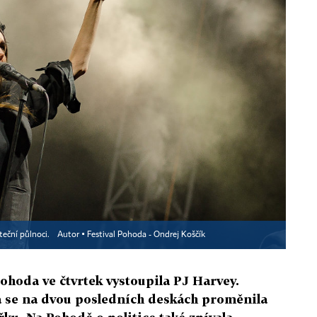
rteční půlnoci.
Autor ▪
Festival Pohoda - Ondrej Koščík
ohoda ve čtvrtek vystoupila PJ Harvey.
a se na dvou posledních deskách proměnila