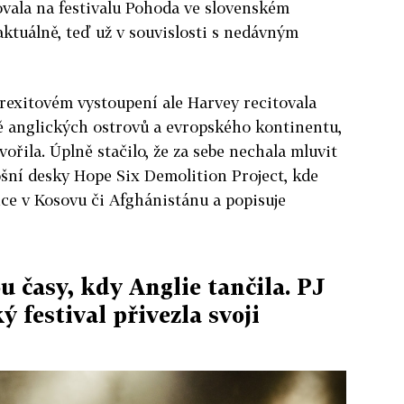
ovala na festivalu Pohoda ve slovenském
aktuálně, teď už v souvislosti s nedávným
exitovém vystoupení ale Harvey recitovala
 anglických ostrovů a evropského kontinentu,
ořila. Úplně stačilo, že za sebe nechala mluvit
ošní desky Hope Six Demolition Project, kde
nce v Kosovu či Afghánistánu a popisuje
u časy, kdy Anglie tančila. PJ
 festival přivezla svoji