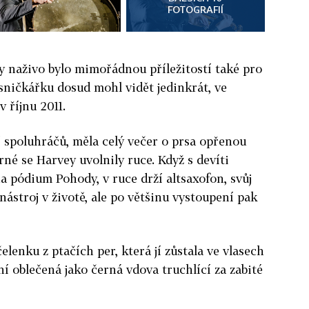
FOTOGRAFIÍ
y naživo bylo mimořádnou příležitostí také pro
sničkářku dosud mohl vidět jedinkrát, ve
 říjnu 2011.
 spoluhráčů, měla celý večer o prsa opřenou
né se Harvey uvolnily ruce. Když s devíti
a pódium Pohody, v ruce drží altsaxofon, svůj
stroj v životě, ale po většinu vystoupení pak
elenku z ptačích per, která jí zůstala ve vlasech
ní oblečená jako černá vdova truchlící za zabité