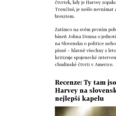
čtvrtek, kdy je Harvey zopak
Trenčíně, je nešlo nevnímat 
brexitem.
Zatímco na svém prvním pobr
báseň Johna Donna o jednotě
na Slovensku o politice nehov
písně – hlavně všechny z let
kritizuje spojenecké interve
chudinské čtvrti v Americe.
Recenze: Ty tam jso
Harvey na slovenský
nejlepší kapelu