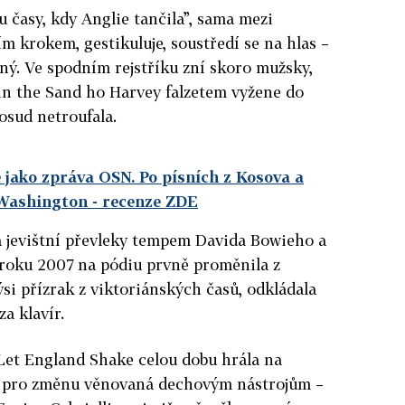
ou časy, kdy Anglie tančila”, sama mezi
 krokem, gestikuluje, soustředí se na hlas –
aný. Ve spodním rejstříku zní skoro mužsky,
 in the Sand ho Harvey falzetem vyžene do
osud netroufala.
 jako zpráva OSN. Po písních z Kosova a
 Washington
- recenze ZDE
á jevištní převleky tempem Davida Bowieho a
se roku 2007 na pódiu prvně proměnila z
si přízrak z viktoriánských časů, odkládala
za klavír.
Let England Shake celou dobu hrála na
je pro změnu věnovaná dechovým nástrojům –