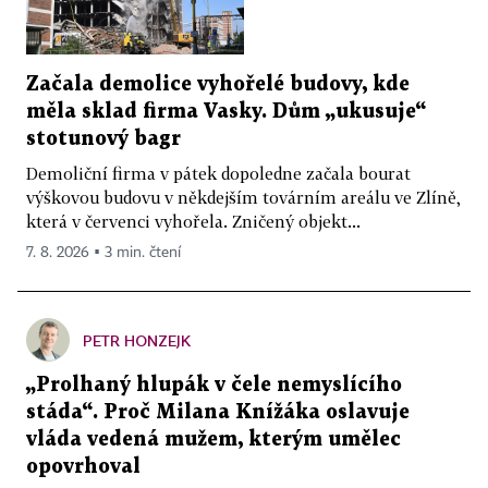
Začala demolice vyhořelé budovy, kde
měla sklad firma Vasky. Dům „ukusuje“
stotunový bagr
Demoliční firma v pátek dopoledne začala bourat
výškovou budovu v někdejším továrním areálu ve Zlíně,
která v červenci vyhořela. Zničený objekt...
7. 8. 2026 ▪ 3 min. čtení
PETR HONZEJK
„Prolhaný hlupák v čele nemyslícího
stáda“. Proč Milana Knížáka oslavuje
vláda vedená mužem, kterým umělec
opovrhoval