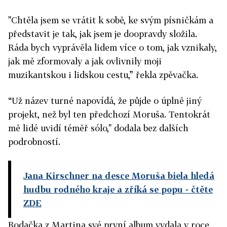
"Chtěla jsem se vrátit k sobě, ke svým písničkám a
představit je tak, jak jsem je doopravdy složila.
Ráda bych vyprávěla lidem více o tom, jak vznikaly,
jak mě zformovaly a jak ovlivnily moji
muzikantskou i lidskou cestu,” řekla zpěvačka.
“Už název turné napovídá, že půjde o úplně jiný
projekt, než byl ten předchozí Moruša. Tentokrát
mě lidé uvidí téměř sólo," dodala bez dalších
podrobností.
Jana Kirschner na desce Moruša biela hledá
hudbu rodného kraje a zříká se popu
- čtěte
ZDE
Rodačka z Martina své první album vydala v roce