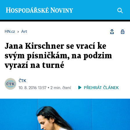
HN.cz
›
Art
Jana Kirschner se vrací ke
svým písničkám, na podzim
vyrazí na turné
ČTK
PŘEHRÁT ČLÁNEK
10. 8. 2016 13:57 ▪ 2 min. čtení