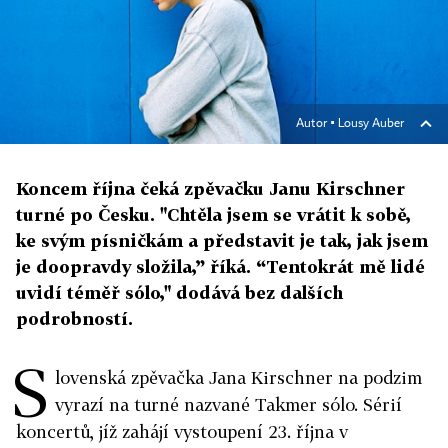
Autor ▪
Lousy Auber
Koncem října čeká zpěvačku Janu Kirschner
turné po Česku. "Chtěla jsem se vrátit k sobě,
ke svým písničkám a představit je tak, jak jsem
je doopravdy složila,” říká. “Tentokrát mě lidé
uvidí téměř sólo," dodává bez dalších
podrobností.
S
lovenská zpěvačka Jana Kirschner na podzim
vyrazí na turné nazvané Takmer sólo. Sérií
koncertů, jíž zahájí vystoupení 23. října v