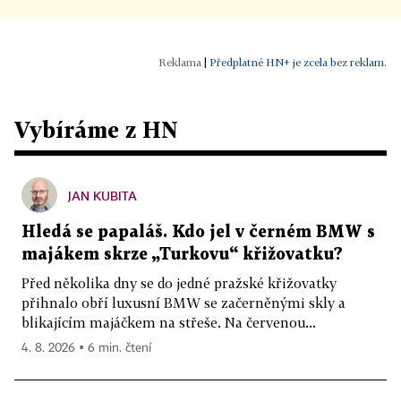
|
Předplatné HN+ je zcela bez reklam.
Vybíráme z HN
JAN KUBITA
Hledá se papaláš. Kdo jel v černém BMW s
majákem skrze „Turkovu“ křižovatku?
Před několika dny se do jedné pražské křižovatky
přihnalo obří luxusní BMW se začerněnými skly a
blikajícím majáčkem na střeše. Na červenou...
4. 8. 2026 ▪ 6 min. čtení