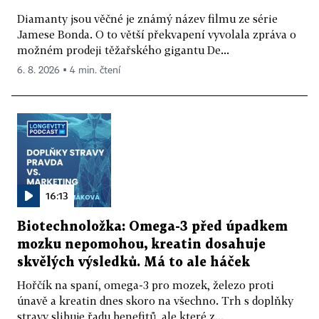
Diamanty jsou věčné je známý název filmu ze série
Jamese Bonda. O to větší překvapení vyvolala zpráva o
možném prodeji těžařského gigantu De...
6. 8. 2026 ▪ 4 min. čtení
16:13
Biotechnoložka: Omega-3 před úpadkem
mozku nepomohou, kreatin dosahuje
skvělých výsledků. Má to ale háček
Hořčík na spaní, omega-3 pro mozek, železo proti
únavě a kreatin dnes skoro na všechno. Trh s doplňky
stravy slibuje řadu benefitů, ale které z...