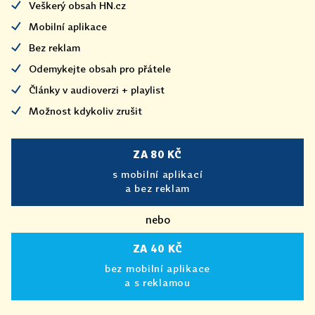
Veškerý obsah HN.cz
Mobilní aplikace
Bez reklam
Odemykejte obsah pro přátele
Články v audioverzi + playlist
Možnost kdykoliv zrušit
ZA 80 KČ
s mobilní aplikací
a bez reklam
nebo
ZA 40 KČ
bez mobilní aplikace
a s reklamou