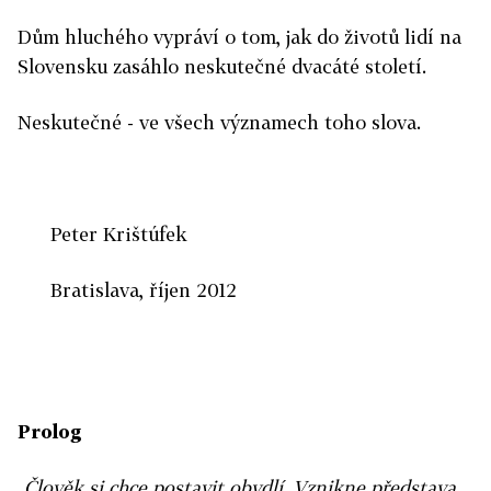
Dům hluchého vypráví o tom, jak do životů lidí na
Slovensku zasáhlo neskutečné dvacáté století.
Neskutečné - ve všech významech toho slova.
Peter Krištúfek
Bratislava, říjen 2012
Prolog
„Člověk si chce postavit obydlí. Vznikne představa