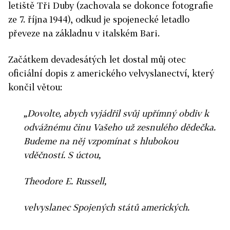
letiště Tři Duby (zachovala se dokonce fotografie
ze 7. října 1944), odkud je spojenecké letadlo
převeze na základnu v italském Bari.
Začátkem devadesátých let dostal můj otec
oficiální dopis z amerického velvyslanectví, který
končil větou:
„Dovolte, abych vyjádřil svůj upřímný obdiv k
odvážnému činu Vašeho už zesnulého dědečka.
Budeme na něj vzpomínat s hlubokou
vděčností. S úctou,
Theodore E. Russell,
velvyslanec Spojených států amerických.