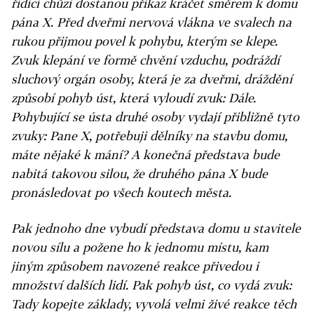
řídící chůzi dostanou příkaz kráčet směrem k domu
pána X. Před dveřmi nervová vlákna ve svalech na
rukou přijmou povel k pohybu, kterým se klepe.
Zvuk klepání ve formě chvění vzduchu, podráždí
sluchový orgán osoby, která je za dveřmi, dráždění
způsobí pohyb úst, která vyloudí zvuk: Dále.
Pohybující se ústa druhé osoby vydají přibližně tyto
zvuky: Pane X, potřebuji dělníky na stavbu domu,
máte nějaké k mání? A konečná představa bude
nabitá takovou silou, že druhého pána X bude
pronásledovat po všech koutech města.
Pak jednoho dne vybudí představa domu u stavitele
novou sílu a požene ho k jednomu místu, kam
jiným způsobem navozené reakce přivedou i
množství dalších lidí. Pak pohyb úst, co vydá zvuk:
Tady kopejte základy, vyvolá velmi živé reakce těch