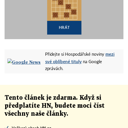
HRÁT
mezi
Přidejte si Hospodářské noviny
své oblíbené tituly
na Google
zprávách.
Tento článek
je
zdarma. Když si
předplatíte HN, budete moci číst
všechny naše články
.
Veškerý obsah HN.cz