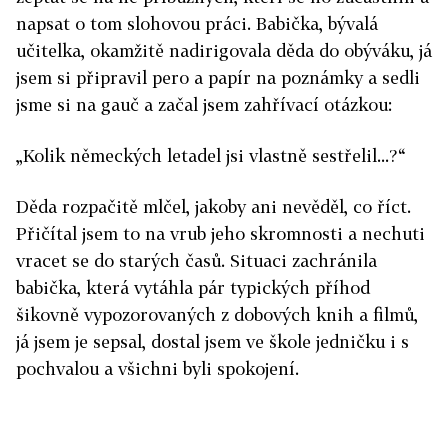
napsat o tom slohovou práci. Babička, bývalá
učitelka, okamžitě nadirigovala děda do obýváku, já
jsem si připravil pero a papír na poznámky a sedli
jsme si na gauč a začal jsem zahřívací otázkou:
„Kolik německých letadel jsi vlastně sestřelil...?“
Děda rozpačitě mlčel, jakoby ani nevěděl, co říct.
Přičítal jsem to na vrub jeho skromnosti a nechuti
vracet se do starých časů. Situaci zachránila
babička, která vytáhla pár typických příhod
šikovně vypozorovaných z dobových knih a filmů,
já jsem je sepsal, dostal jsem ve škole jedničku i s
pochvalou a všichni byli spokojení.