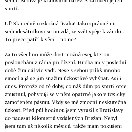
šedne. Šedivá je královnou barev. A zároveň jejich
smrtí.
Uf! Skutečně rozkošná úvaha! Jako správnému
sedmdesátníkovi se mi zdá, že svět spěje k zániku.
To přece patří k věci – no ne?
Za to všechno může dost možná esej, kterou
poslouchám z rádia při řízení. Hudba mi v poslední
době čím dál víc vadí. Nese s sebou příliš mnoho
emocí a já se jim snažím úzkostlivě vyhýbat. Asi i
dnes. Protože od té doby, co náš dům po smrti otce
zpustnul, pohybuji se v něm opatrně jako v toxicky
zamořeném pásmu. Vždy se mě zmocní neskutečná
úzkost. Před půl hodinou jsem vyrazil z Bratislavy
do padesát kilometrů vzdálených Brežan. Nebyl
jsem tam už několik měsíců, takže mám pokušení