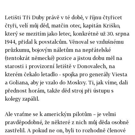
Letišti Tři Duby právě v té době, v říjnu čtyřicet
čtyři, velí můj děd, matčin otec, kapitán Kriško,
který se mezitím jako letec, konkrétně už 30. srpna
1944, přidal k povstalcům. Věnoval se vzdušnému
průzkumu, bojovým náletům na nepřátelské
(tentokrát německé) pozice a jistou dobu měl na
starosti i provizorní letiště v Donovalech, na
kterém čekalo letadlo - spojka pro generály Viesta
a Goliana, aby je vzalo do Moskvy. Ti, jak víme, dali
přednost horám, takže děd stroj při ústupu s
kolegy zapálil.
Ale vraťme se k americkým pilotům – je velmi
pravděpodobné, že některé z nich můj děda osobně
zastřelil. A pokud ne on, byli to rozhodně členové