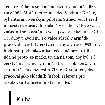
Jeden z příběhů se o mě nepozorovaně otřel již v
roce 1984. Matčin otec, můj děd Vladimír Kriško,
byl elitním vojenským pilotem. Stíhací eso. Přežil
množství vzdušných soubojů v druhé světové válce,
zúčastnil se povstání a velel povstaleckému letišti
Tři duby u Zvolenu. Po válce zůstal v armádě,
pracoval na Ministerstvu obrany a v roce 1952 ho v
hodnosti podplukovníka nečekaně propustili -
údajně proto, že matka trvala na tom, aby byl její
čerstvě narozený syn - můj strýc - pokřtěný. A to
se tenkrát moc nenosilo. Zbytek života tedy děd
pracoval jako skladník (neboli referent pro
zásobování) a účetní u Státních lesů.
Kniha