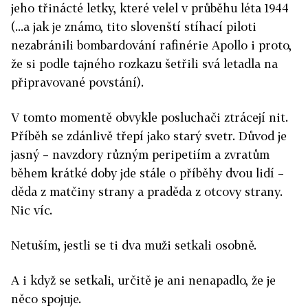
jeho třinácté letky, které velel v průběhu léta 1944
(...a jak je známo, tito slovenští stíhací piloti
nezabránili bombardování rafinérie Apollo i proto,
že si podle tajného rozkazu šetřili svá letadla na
připravované povstání).
V tomto momentě obvykle posluchači ztrácejí nit.
Příběh se zdánlivě třepí jako starý svetr. Důvod je
jasný – navzdory různým peripetiím a zvratům
během krátké doby jde stále o příběhy dvou lidí –
děda z matčiny strany a praděda z otcovy strany.
Nic víc.
Netuším, jestli se ti dva muži setkali osobně.
A i když se setkali, určitě je ani nenapadlo, že je
něco spojuje.