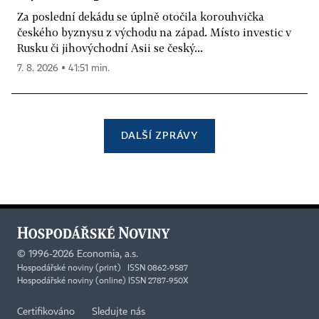
Za poslední dekádu se úplně otočila korouhvička
českého byznysu z východu na západ. Místo investic v
Rusku či jihovýchodní Asii se český...
7. 8. 2026 ▪ 41:51 min.
DALŠÍ ZPRÁVY
©
1996-2026
Economia, a.s.
Hospodářské noviny (print) ISSN 0862-9587
Hospodářské noviny (online) ISSN 2787-950X
Certifikováno
Sledujte nás