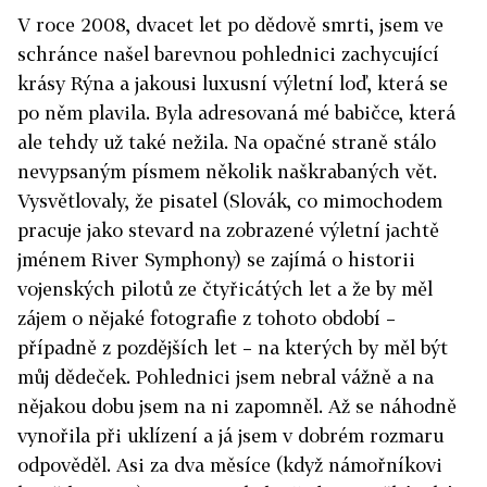
V roce 2008, dvacet let po dědově smrti, jsem ve
schránce našel barevnou pohlednici zachycující
krásy Rýna a jakousi luxusní výletní loď, která se
po něm plavila. Byla adresovaná mé babičce, která
ale tehdy už také nežila. Na opačné straně stálo
nevypsaným písmem několik naškrabaných vět.
Vysvětlovaly, že pisatel (Slovák, co mimochodem
pracuje jako stevard na zobrazené výletní jachtě
jménem River Symphony) se zajímá o historii
vojenských pilotů ze čtyřicátých let a že by měl
zájem o nějaké fotografie z tohoto období –
případně z pozdějších let – na kterých by měl být
můj dědeček. Pohlednici jsem nebral vážně a na
nějakou dobu jsem na ni zapomněl. Až se náhodně
vynořila při uklízení a já jsem v dobrém rozmaru
odpověděl. Asi za dva měsíce (když námořníkovi