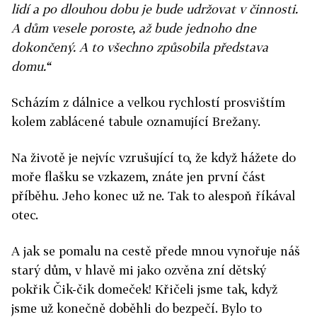
lidí a po dlouhou dobu je bude udržovat v činnosti.
A dům vesele poroste, až bude jednoho dne
dokončený. A to všechno způsobila představa
domu.“
Scházím z dálnice a velkou rychlostí prosvištím
kolem zablácené tabule oznamující Brežany.
Na životě je nejvíc vzrušující to, že když hážete do
moře flašku se vzkazem, znáte jen první část
příběhu. Jeho konec už ne. Tak to alespoň říkával
otec.
A jak se pomalu na cestě přede mnou vynořuje náš
starý dům, v hlavě mi jako ozvěna zní dětský
pokřik Čik-čik domeček! Křičeli jsme tak, když
jsme už konečně doběhli do bezpečí. Bylo to