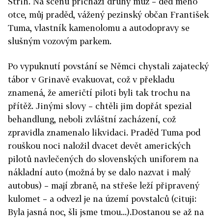
Střih. Na scénu přichází druhý muž – děd mého
otce, můj praděd, vážený pezinský občan František
Tuma, vlastník kamenolomu a autodopravy se
slušným vozovým parkem.
Po vypuknutí povstání se Němci chystali zajatecký
tábor v Grinavě evakuovat, což v překladu
znamená, že američtí piloti byli tak trochu na
přítěž. Jinými slovy – chtěli jim dopřát spezial
behandlung, neboli zvláštní zacházení, což
zpravidla znamenalo likvidaci. Praděd Tuma pod
rouškou noci naložil dvacet devět amerických
pilotů navlečených do slovenských uniforem na
nákladní auto (možná by se dalo nazvat i malý
autobus) – mají zbraně, na střeše leží připravený
kulomet – a odvezl je na území povstalců (cituji:
Byla jasná noc, šli jsme tmou...).Dostanou se až na