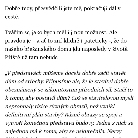
Dobře tedy, přesvědčili jste mě, pokračuji dál v
cestě.
Tvářím se, jako bych měl i jinou možnost. Ale
pravdou je – a ať to zní klidně i pateticky -, že do
našeho břežanského domu jdu naposledy v životě.
Příště už tam nebude.
„V představách můžeme docela dobře začít stavět
dům od střechy. Připusťme ale, že je stavitel dobře
obeznámený se zákonitostmi přírodních sil. Stačí to
k tomu, aby postavil dům? Což se stavitelovou myslí
neprohnaly tisíce různých obrazů, než vznikl
definitivní plán stavby? Různé obrazy se spojí a
vytvoří konečnou představu budovy. Jedna z nich se
najednou má k tomu, aby se uskutečnila. Nervy