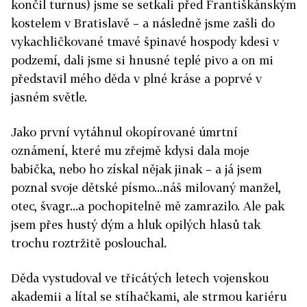
končil turnus) jsme se setkali před Františkánským
kostelem v Bratislavě – a následně jsme zašli do
vykachličkované tmavé špinavé hospody kdesi v
podzemí, dali jsme si hnusné teplé pivo a on mi
představil mého děda v plné kráse a poprvé v
jasném světle.
Jako první vytáhnul okopírované úmrtní
oznámení, které mu zřejmě kdysi dala moje
babička, nebo ho získal nějak jinak – a já jsem
poznal svoje dětské písmo...náš milovaný manžel,
otec, švagr...a pochopitelně mě zamrazilo. Ale pak
jsem přes hustý dým a hluk opilých hlasů tak
trochu roztržitě poslouchal.
Děda vystudoval ve třicátých letech vojenskou
akademii a lítal se stíhačkami, ale strmou kariéru