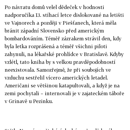
Po návratu domů velel dědeček v hodnosti
nadporučíka 13. stíhací letce dislokované na letišti
ve Vajnorech a později v Piešťanech, která měla
bránit západní Slovensko před americkým
bombardováním. Téměř zázrakem strávil den, kdy
byla letka rozprášená a téměř všichni piloti
zahynuli, na lékařské prohlídce v Bratislavě. Kdyby
vzlétl, tato kniha by s velkou pravděpodobností
neexistovala. Samozřejmě, že při soubojích ve
vzduchu sestřelil vícero amerických letadel.
Američani se většinou katapultovali, a když je na
zemi pochytali – internovali je v zajateckém táboře
v Grinavě u Pezinku.