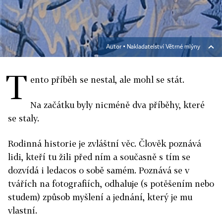
Autor ▪
Nakladatelství Větrné mlýny
T
ento příběh se nestal, ale mohl se stát.
Na začátku byly nicméně dva příběhy, které
se staly.
Rodinná historie je zvláštní věc. Člověk poznává
lidi, kteří tu žili před ním a současně s tím se
dozvídá i ledacos o sobě samém. Poznává se v
tvářích na fotografiích, odhaluje (s potěšením nebo
studem) způsob myšlení a jednání, který je mu
vlastní.