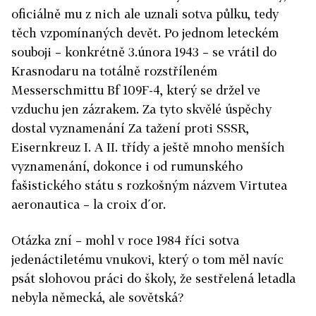
oficiálně mu z nich ale uznali sotva půlku, tedy
těch vzpomínaných devět. Po jednom leteckém
souboji – konkrétně 3.února 1943 – se vrátil do
Krasnodaru na totálně rozstříleném
Messerschmittu Bf 109F-4, který se držel ve
vzduchu jen zázrakem. Za tyto skvělé úspěchy
dostal vyznamenání Za tažení proti SSSR,
Eisernkreuz I. A II. třídy a ještě mnoho menších
vyznamenání, dokonce i od rumunského
fašistického státu s rozkošným názvem Virtutea
aeronautica – la croix d´or.
Otázka zní – mohl v roce 1984 říci sotva
jedenáctiletému vnukovi, který o tom měl navíc
psát slohovou práci do školy, že sestřelená letadla
nebyla německá, ale sovětská?