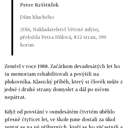
Peter Krištúfek
Dům hluchého
2016, Nakladatelství Větrné mlýny,
přeložila Petra Hůlová, 832 stran, 399
korun
Zemřel v roce 1988. Začátkem devadesátých let ho
in memoriam rehabilitovali a povýšili na
plukovníka. Klasický příběh, který si člověk může z
jedné i druhé strany domyslet a dál po ničem
nepátrat.
Když od povstání v osmdesátém čtvrtém uběhlo
přesně čtyřicet let, ve škole jsme dostali za úkol
zeptat se na ně příbuzných, kteří se ho zúčastnili a