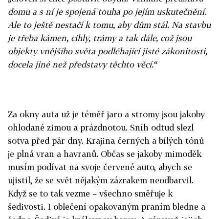
domu a s ní je spojená touha po jejím uskutečnění.
Ale to ještě nestačí k tomu, aby dům stál. Na stavbu
je třeba kámen, cihly, trámy a tak dále, což jsou
objekty vnějšího světa podléhající jisté zákonitosti,
docela jiné než představy těchto věcí.“
Za okny auta už je téměř jaro a stromy jsou jakoby
ohlodané zimou a prázdnotou. Sníh odtud slezl
sotva před pár dny. Krajina černých a bílých tónů
je plná vran a havranů. Občas se jakoby mimoděk
musím podívat na svoje červené auto, abych se
ujistil, že se svět nějakým zázrakem neodbarvil.
Když se to tak vezme – všechno směřuje k
šedivosti. I oblečení opakovaným praním bledne a