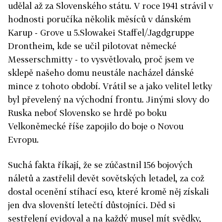
udělal až za Slovenského státu. V roce 1941 strávil v
hodnosti poručíka několik měsíců v dánském
Karup - Grove u 5.Slowakei Staffel/Jagdgruppe
Drontheim, kde se učil pilotovat německé
Messerschmitty - to vysvětlovalo, proč jsem ve
sklepě našeho domu neustále nacházel dánské
mince z tohoto období. Vrátil se a jako velitel letky
byl převelený na východní frontu. Jinými slovy do
Ruska neboť Slovensko se hrdě po boku
Velkoněmecké říše zapojilo do boje o Novou
Evropu.
Suchá fakta říkají, že se zúčastnil 156 bojových
náletů a zastřelil devět sovětských letadel, za což
dostal ocenění stíhací eso, které kromě něj získali
jen dva slovenští letečtí důstojníci. Děd si
sestřelení evidoval a na každý musel mít svědky,