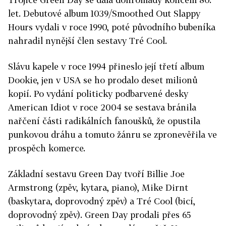
let. Debutové album 1039/Smoothed Out Slappy
Hours vydali v roce 1990, poté původního bubeníka
nahradil nynější člen sestavy Tré Cool.
Slávu kapele v roce 1994 přineslo její třetí album
Dookie, jen v USA se ho prodalo deset milionů
kopií. Po vydání politicky podbarvené desky
American Idiot v roce 2004 se sestava bránila
nařčení části radikálních fanoušků, že opustila
punkovou dráhu a tomuto žánru se zpronevěřila ve
prospěch komerce.
Základní sestavu Green Day tvoří Billie Joe
Armstrong (zpěv, kytara, piano), Mike Dirnt
(baskytara, doprovodný zpěv) a Tré Cool (bicí,
doprovodný zpěv). Green Day prodali přes 65