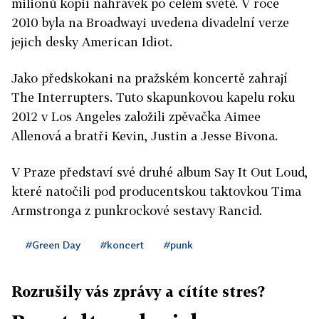
milionů kopií nahrávek po celém světě. V roce
2010 byla na Broadwayi uvedena divadelní verze
jejich desky American Idiot.
Jako předskokani na pražském koncertě zahrají
The Interrupters. Tuto skapunkovou kapelu roku
2012 v Los Angeles založili zpěvačka Aimee
Allenová a bratři Kevin, Justin a Jesse Bivona.
V Praze představí své druhé album Say It Out Loud,
které natočili pod producentskou taktovkou Tima
Armstronga z punkrockové sestavy Rancid.
#Green Day
#koncert
#punk
Rozrušily vás zprávy a cítíte stres?