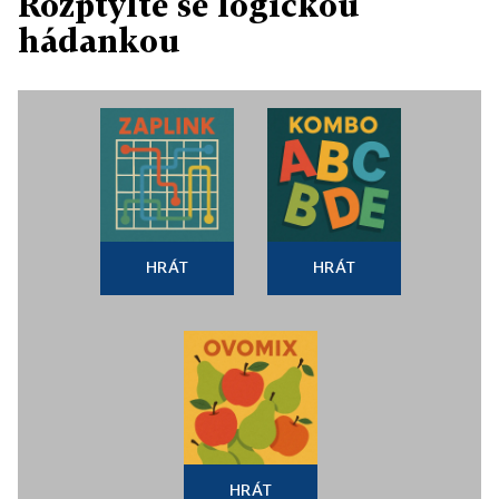
Rozptylte se logickou
hádankou
HRÁT
HRÁT
HRÁT