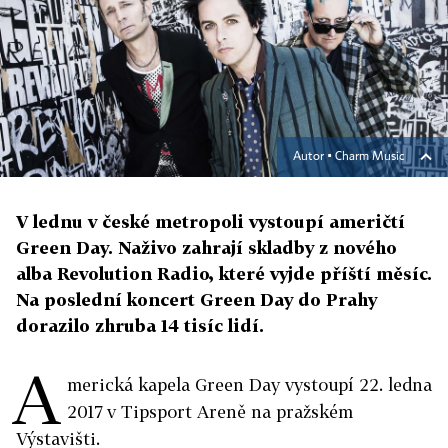
Autor ▪
Charm Music
V lednu v české metropoli vystoupí američtí
Green Day. Naživo zahrají skladby z nového
alba Revolution Radio, které vyjde příští měsíc.
Na poslední koncert Green Day do Prahy
dorazilo zhruba 14 tisíc lidí.
A
merická kapela Green Day vystoupí 22. ledna
2017 v Tipsport Areně na pražském
Výstavišti.