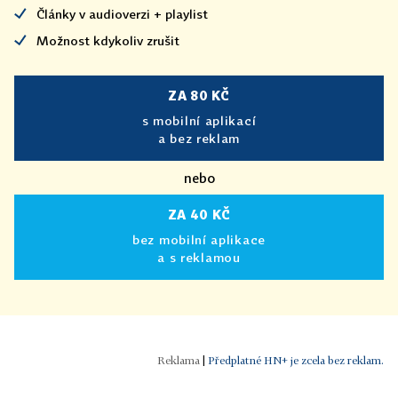
Články v audioverzi + playlist
Možnost kdykoliv zrušit
ZA 80 KČ
s mobilní aplikací
a bez reklam
nebo
ZA 40 KČ
bez mobilní aplikace
a s reklamou
|
Předplatné HN+ je zcela bez reklam.