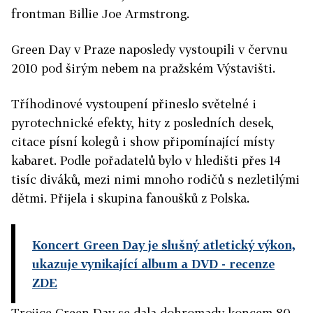
frontman Billie Joe Armstrong.
Green Day v Praze naposledy vystoupili v červnu
2010 pod širým nebem na pražském Výstavišti.
Tříhodinové vystoupení přineslo světelné i
pyrotechnické efekty, hity z posledních desek,
citace písní kolegů i show připomínající místy
kabaret. Podle pořadatelů bylo v hledišti přes 14
tisíc diváků, mezi nimi mnoho rodičů s nezletilými
dětmi. Přijela i skupina fanoušků z Polska.
Koncert Green Day je slušný atletický výkon,
ukazuje vynikající album a DVD
- recenze
ZDE
Trojice Green Day se dala dohromady koncem 80.