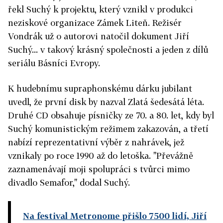
řekl Suchý k projektu, který vznikl v produkci
neziskové organizace Zámek Liteň. Režisér
Vondrák už o autorovi natočil dokument Jiří
Suchý... v takový krásný společnosti a jeden z dílů
seriálu Básníci Evropy.
K hudebnímu supraphonskému dárku jubilant
uvedl, že první disk by nazval Zlatá šedesátá léta.
Druhé CD obsahuje písničky ze 70. a 80. let, kdy byl
Suchý komunistickým režimem zakazován, a třetí
nabízí reprezentativní výběr z nahrávek, jež
vznikaly po roce 1990 až do letoška. "Převážně
zaznamenávají moji spolupráci s tvůrci mimo
divadlo Semafor," dodal Suchý.
Na festival Metronome přišlo 7500 lidí, Jiří