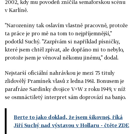
2002, kdy mu povodeň zničila semaforskou scénu
v Karlíně.
"Narozeniny tak oslavím vlastně pracovně, protože
ta práce je pro mě na tom to nejpříjemnější,"
podotkl Suchý. "Zazpívám si například písničky,
které jsem chtěl zpívat, ale dopřáno mi to nebylo,
protože jsem je věnoval někomu jinému," dodal.
Nejstarší oficiální nahrávkou je mezi 75 tituly
zlidovělý Pramínek vlasů z ledna 1961. Bonusem je
parafráze Sardinky dvojice V+W z roku 1949, v níž
se osmnáctiletý interpret sám doprovází na banjo.
Berte to jako doklad, že jsem šikovnej, říká
Jiří Suchý nad výstavou v Hollaru
- čtěte ZDE