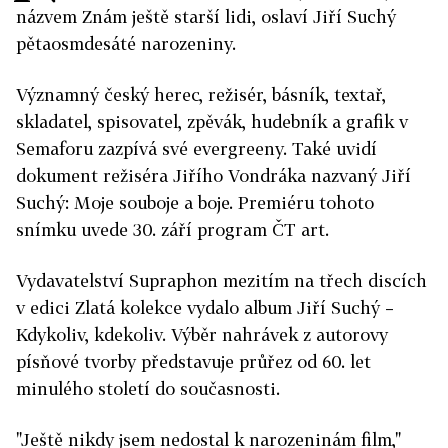
názvem Znám ještě starší lidi, oslaví Jiří Suchý
pětaosmdesáté narozeniny.
Významný český herec, režisér, básník, textař,
skladatel, spisovatel, zpěvák, hudebník a grafik v
Semaforu zazpívá své evergreeny. Také uvidí
dokument režiséra Jiřího Vondráka nazvaný Jiří
Suchý: Moje souboje a boje. Premiéru tohoto
snímku uvede 30. září program ČT art.
Vydavatelství Supraphon mezitím na třech discích
v edici Zlatá kolekce vydalo album Jiří Suchý –
Kdykoliv, kdekoliv. Výběr nahrávek z autorovy
písňové tvorby představuje průřez od 60. let
minulého století do současnosti.
"Ještě nikdy jsem nedostal k narozeninám film,"