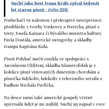
Suchý jako host Ivana Krále zpíval šedesát
let starou píseň
- čtěte ZDE
Posluchači tu naleznou i překvapivé interpretace:
předělávky z tvorby Voskovce a Wericha, písně s
texty Josefa Kainara či bývalého ministra kultury
Pavla Dostála, americké swingovky a skladby
trampa Kapitána Kida.
Píseň Polykač mečů vznikla ve spolupráci s
Jaroslavem Uhlířem, skladba Klaustrofobik je z
kolekce písní věnovaných duševním chorobám a
písnička Kdykoliv, kdekoliv z televizního seriálu s
hudbou Michala Pavlíčka.
Na desce zazní také americké gospely včetně
spirituálu Když je mi nejhůř. Suchý jej napsal v roce