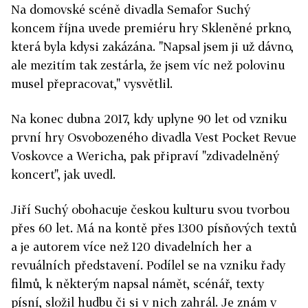
Na domovské scéně divadla Semafor Suchý
koncem října uvede premiéru hry Skleněné prkno,
která byla kdysi zakázána. "Napsal jsem ji už dávno,
ale mezitím tak zestárla, že jsem víc než polovinu
musel přepracovat," vysvětlil.
Na konec dubna 2017, kdy uplyne 90 let od vzniku
první hry Osvobozeného divadla Vest Pocket Revue
Voskovce a Wericha, pak připraví "zdivadelněný
koncert", jak uvedl.
Jiří Suchý obohacuje českou kulturu svou tvorbou
přes 60 let. Má na kontě přes 1300 písňových textů
a je autorem více než 120 divadelních her a
revuálních představení. Podílel se na vzniku řady
filmů, k některým napsal námět, scénář, texty
písní, složil hudbu či si v nich zahrál. Je znám v