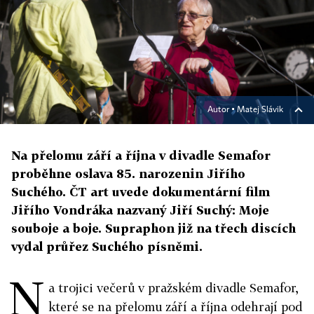
Autor ▪
Matej Slávik
Na přelomu září a října v divadle Semafor
proběhne oslava 85. narozenin Jiřího
Suchého. ČT art uvede dokumentární film
Jiřího Vondráka nazvaný Jiří Suchý: Moje
souboje a boje. Supraphon již na třech discích
vydal průřez Suchého písněmi.
N
a trojici večerů v pražském divadle Semafor,
které se na přelomu září a října odehrají pod