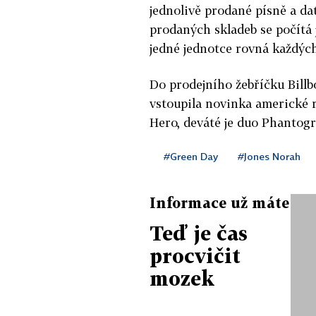
jednolivě prodané písně a da
prodaných skladeb se počítá 
jedné jednotce rovná každýc
Do prodejního žebříčku Bill
vstoupila novinka americké 
Hero, deváté je duo Phantog
#Green Day
#Jones Norah
Informace už máte
Teď je čas
procvičit
mozek