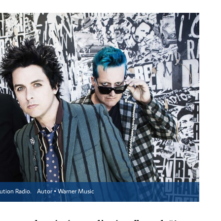
lution Radio.
Autor ▪
Warner Music