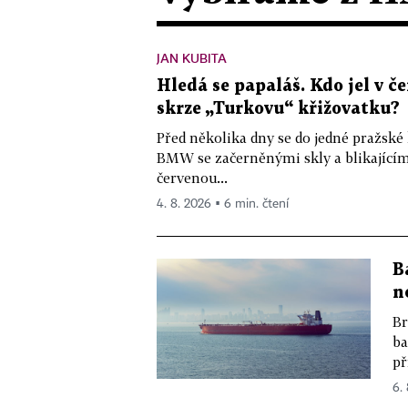
JAN KUBITA
Hledá se papaláš. Kdo jel v
skrze „Turkovu“ křižovatku?
Před několika dny se do jedné pražské
BMW se začerněnými skly a blikající
červenou...
4. 8. 2026 ▪ 6 min. čtení
B
n
Br
ba
př
6.