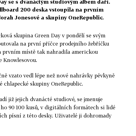
ay se s dvanáctým studiovým albem daří.
llboard 200 deska vstoupila na prvním
 Norah Jonesové a skupiny OneRepublic.
ková skupina Green Day v pondělí se svým
tovala na první příčce prodejního žebříčku
a prvním místě tak nahradila americkou
e Knowlesovou.
čně vzato vedl lépe než nové nahrávky pěvkyně
é chlapecké skupiny OneRepublic.
í již jejich dvanácté studiové, se jmenuje
ho 90 100 kusů, v digitálních formátech si lidé
ních písní z této desky. Uživatelé ji dohromady