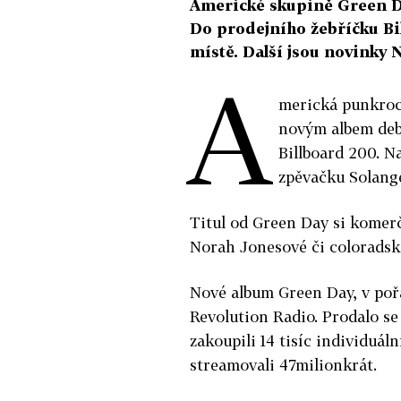
Americké skupině Green D
Do prodejního žebříčku Bi
místě. Další jsou novinky
A
merická punkroc
novým albem debu
Billboard 200. N
zpěvačku Solang
Titul od Green Day si komer
Norah Jonesové či coloradsk
Nové album Green Day, v pořad
Revolution Radio. Prodalo se 
zakoupili 14 tisíc individuál
streamovali 47milionkrát.