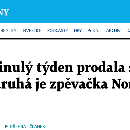
REALITY
INVESTICE
PODCASTY
HRY
PročNe
ARCHIV
D
minulý týden prodala
druhá je zpěvačka No
PŘEHRÁT ČLÁNEK