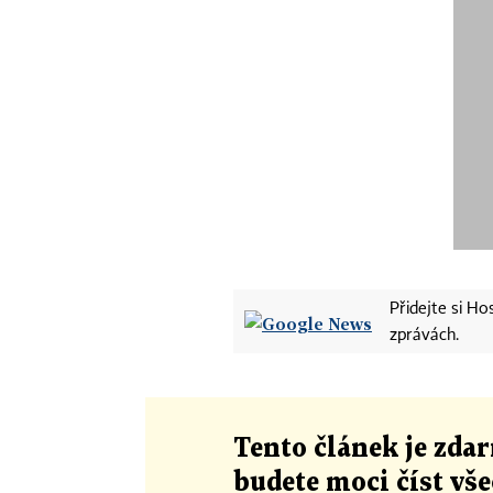
Přidejte si H
zprávách.
Tento článek
je
zdar
budete moci číst vš