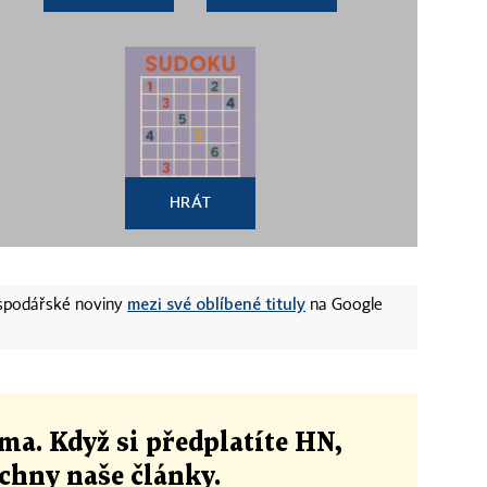
HRÁT
mezi své oblíbené tituly
ospodářské noviny
na Google
ma. Když si předplatíte HN,
echny naše články
.