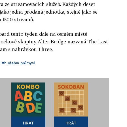
ta ze streamovacích služeb. Každých deset
jako jedna prodaná jednotka, stejně jako se
h 1500 streamů.
board tento týden dále na osmém místě
rockové skupiny Alter Bridge nazvaná The Last
ram s nahrávkou Three.
#hudební průmysl
HRÁT
HRÁT