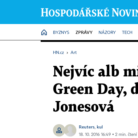
ZPRÁVY
HOME
BYZNYS
NÁZORY
TECH
HN.cz
›
Art
Nejvíc alb 
Green Day, 
Jonesová
Reuters
kul
,
18. 10. 2016 16:49 ▪ 2 min. čtení