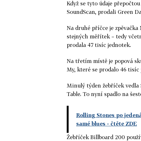
Když se tyto údaje přepočtou
SoundScan, prodali Green Day
Na druhé příčce je zpěvačka 
stejných měřítek – tedy včet
prodala 47 tisíc jednotek.
Na třetím místě je popová 
My, které se prodalo 46 tisíc
Minulý týden žebříček vedla
Table. To nyní spadlo na šest
Rolling Stones po jeden
samé blues
- čtěte ZDE
Žebříček Billboard 200 použí