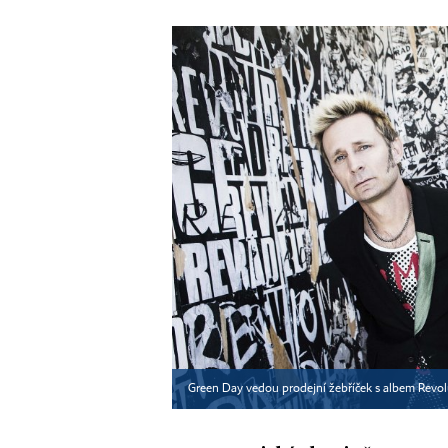
Green Day vedou prodejní žebříček s albem Revo