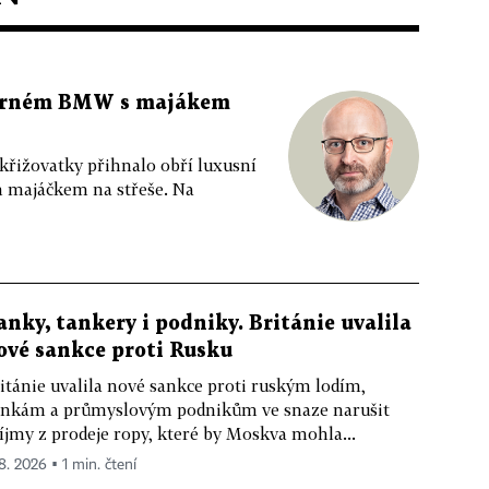
 černém BMW s majákem
 křižovatky přihnalo obří luxusní
m majáčkem na střeše. Na
anky, tankery i podniky. Británie uvalila
ové sankce proti Rusku
itánie uvalila nové sankce proti ruským lodím,
nkám a průmyslovým podnikům ve snaze narušit
íjmy z prodeje ropy, které by Moskva mohla...
 8. 2026 ▪ 1 min. čtení