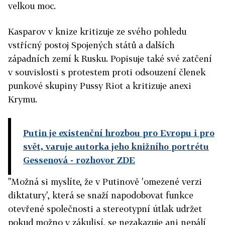
velkou moc.
Kasparov v knize kritizuje ze svého pohledu
vstřícný postoj Spojených států a dalších
západních zemí k Rusku. Popisuje také své zatčení
v souvislosti s protestem proti odsouzení členek
punkové skupiny Pussy Riot a kritizuje anexi
Krymu.
Putin je existenční hrozbou pro Evropu i pro
svět, varuje autorka jeho knižního portrétu
Gessenová
- rozhovor ZDE
"Možná si myslíte, že v Putinově 'omezené verzi
diktatury', která se snaží napodobovat funkce
otevřené společnosti a stereotypní útlak udržet
pokud možno v zákulisí, se nezakazuje ani nepálí