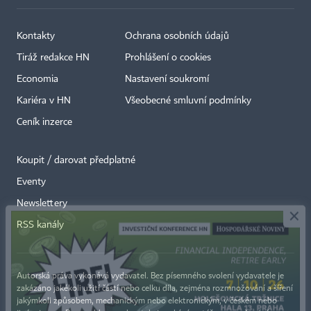
Kontakty
Ochrana osobních údajů
Tiráž redakce HN
Prohlášení o cookies
Economia
Nastavení soukromí
Kariéra v HN
Všeobecné smluvní podmínky
Ceník inzerce
Koupit / darovat předplatné
Eventy
×
Newslettery
RSS kanály
Autorská práva vykonává vydavatel. Bez písemného svolení vydavatele je
zakázáno jakékoli užití částí nebo celku díla, zejména rozmnožování a šíření
jakýmkoli způsobem, mechanickým nebo elektronickým, v českém nebo