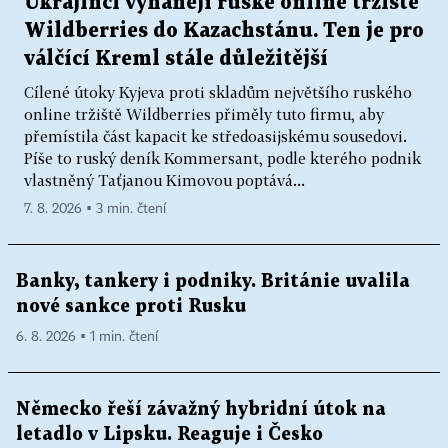
Ukrajinci vyhánějí ruské online tržiště
Wildberries do Kazachstánu. Ten je pro
válčící Kreml stále důležitější
Cílené útoky Kyjeva proti skladům největšího ruského
online tržiště Wildberries přiměly tuto firmu, aby
přemístila část kapacit ke středoasijskému sousedovi.
Píše to ruský deník Kommersant, podle kterého podnik
vlastněný Taťjanou Kimovou poptává...
7. 8. 2026 ▪ 3 min. čtení
Banky, tankery i podniky. Británie uvalila
nové sankce proti Rusku
6. 8. 2026 ▪ 1 min. čtení
Německo řeší závažný hybridní útok na
letadlo v Lipsku. Reaguje i Česko