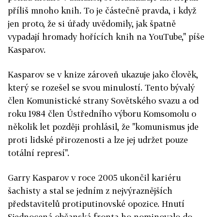
příliš mnoho knih. To je částečně pravda, i když
jen proto, že si úřady uvědomily, jak špatně
vypadají hromady hořících knih na YouTube," píše
Kasparov.
Kasparov se v knize zároveň ukazuje jako člověk,
který se rozešel se svou minulostí. Tento bývalý
člen Komunistické strany Sovětského svazu a od
roku 1984 člen Ústředního výboru Komsomolu o
několik let později prohlásil, že "komunismus jde
proti lidské přirozenosti a lze jej udržet pouze
totální represí".
Garry Kasparov v roce 2005 ukončil kariéru
šachisty a stal se jedním z nejvýraznějších
představitelů protiputinovské opozice. Hnutí
Sjednocená občanská fronta ho nominovalo do