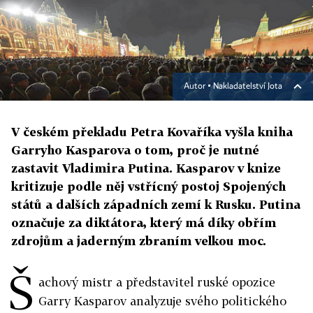
Autor ▪
Nakladatelství Jota
V českém překladu Petra Kovaříka vyšla kniha
Garryho Kasparova o tom, proč je nutné
zastavit Vladimira Putina. Kasparov v knize
kritizuje podle něj vstřícný postoj Spojených
států a dalších západních zemí k Rusku. Putina
označuje za diktátora, který má díky obřím
zdrojům a jaderným zbraním velkou moc.
Š
achový mistr a představitel ruské opozice
Garry Kasparov analyzuje svého politického