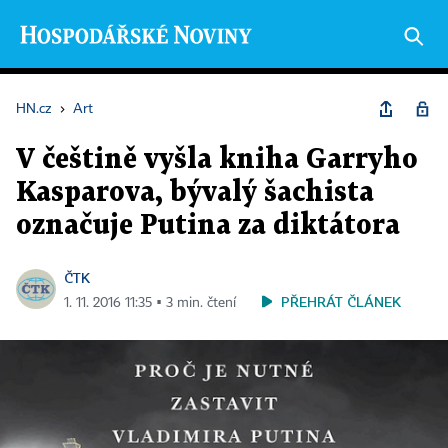
HN.cz
›
Art
V češtině vyšla kniha Garryho
Kasparova, bývalý šachista
označuje Putina za diktátora
ČTK
PŘEHRÁT ČLÁNEK
1. 11. 2016 11:35 ▪ 3 min. čtení