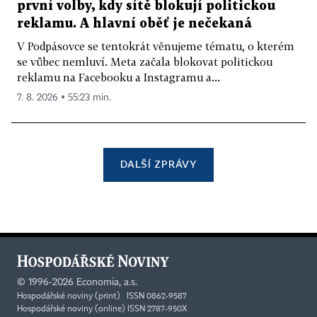
první volby, kdy sítě blokují politickou
reklamu. A hlavní oběť je nečekaná
V Podpásovce se tentokrát věnujeme tématu, o kterém
se vůbec nemluví. Meta začala blokovat politickou
reklamu na Facebooku a Instagramu a...
7. 8. 2026 ▪ 55:23 min.
DALŠÍ ZPRÁVY
©
1996-2026
Economia, a.s.
Hospodářské noviny (print) ISSN 0862-9587
Hospodářské noviny (online) ISSN 2787-950X