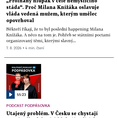
„Prolhaný hlupák v čele nemyslícího
stáda“. Proč Milana Knížáka oslavuje
vláda vedená mužem, kterým umělec
opovrhoval
Někteří říkají, že to byl poslední happening Milana
Knížáka. A něco na tom je. Pohřeb se státními poctami
organizovaný těmi, kterými slavný...
7. 8. 2026 ▪ 4 min. čtení
55:23
PODCAST PODPÁSOVKA
Utajený problém. V Česku se chystají