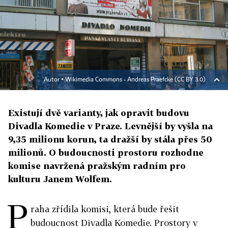
Autor ▪
Wikimedia Commons - Andreas Praefcke (CC BY 3.0)
Existují dvě varianty, jak opravit budovu
Divadla Komedie v Praze. Levnější by vyšla na
9,35 milionu korun, ta dražší by stála přes 50
milionů. O budoucnosti prostoru rozhodne
komise navržená pražským radním pro
kulturu Janem Wolfem.
P
raha zřídila komisi, která bude řešit
budoucnost Divadla Komedie. Prostory v