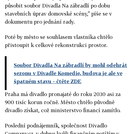
působit soubor Divadla Na zábradlí po dobu
stavebních úprav domovské scény," píše se v
dokumentu pro jednání rady.
Poté by město se souhlasem vlastníka chtělo
přistoupit k celkové rekonstrukci prostor.
Soubor Divadla Na zábradlí by mohl odehrát
sezonu v Divadle Komedie, budova je ale ve
špatném stavu
- čtěte ZDE
Praha má divadlo pronajaté do roku 2030 asi za
900 tisíc korun ročně. Město chtělo původně
divadlo získat, což ministerstvo financí zamítlo.
Poslední podnájemník, společnost Divadlo
Company.cz, v dubnu kvůli finančním potížím v