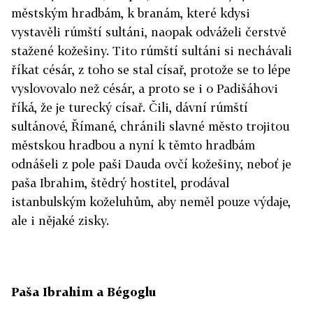
městským hradbám, k branám, které kdysi
vystavěli rúmští sultáni, naopak odváželi čerstvě
stažené kožešiny. Tito rúmští sultáni si nechávali
říkat césár, z toho se stal císař, protože se to lépe
vyslovovalo než césár, a proto se i o Padišáhovi
říká, že je turecký císař. Čili, dávní rúmští
sultánové, Římané, chránili slavné město trojitou
městskou hradbou a nyní k těmto hradbám
odnášeli z pole paši Dauda ovčí kožešiny, neboť je
paša Ibrahim, štědrý hostitel, prodával
istanbulským koželuhům, aby neměl pouze výdaje,
ale i nějaké zisky.
Paša Ibrahim a Bégoglu