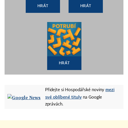
HRÁT
HRÁT
HRÁT
mezi
Přidejte si Hospodářské noviny
své oblíbené tituly
na Google
zprávách.