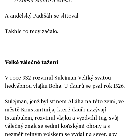
ti snesu Slunce a Měsíc.
A andělský Padišáh se slitoval.
Takhle to tedy začalo.
Velké válečné tažení
V roce 932 rozvinul Sulejman Veliký svatou
hedvábnou vlajku Boha. U ďaurů se psal rok 1526.
Sulejman, jenž byl stínem Alláha na této zemi, ve
městě Konstantiníja, které ďauři nazývají
Istanbulem, rozvinul vlajku a vyzdvihl tug, svůj
válečný znak se sedmi koňskými ohony a s
nezměřitelným vojskem se vydal na sever, aby