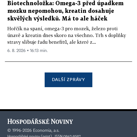
Biotechnoložka: Omega-3 před úpadkem
mozku nepomohou, kreatin dosahuje
skvělých výsledků. Má to ale háček
Hořčík na spaní, omega-3 pro mozek, železo proti
únavě a kreatin dnes skoro na všechno. Trh s doplňky
stravy slibuje řadu benefitů, ale které z...
6. 8. 2026 ▪ 16:13 min.
DALŠÍ ZPRÁVY
©
1996-2026
Economia, a.s.
Hospodářské noviny (print) ISSN 0862-9587