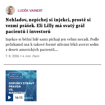
LUDĚK VAINERT
Nehladov, nepíchej si injekci, prostě si
vezmi prášek. Eli Lilly má svatý grál
pacientů i investorů
Injekce si běžní lidé sami píchají jen velmi neradi. Podle
průzkumů má k takové formě užívání léků averzi sedm
z deseti amerických pacientů....
7. 8. 2026 ▪ 4 min. čtení
16:13