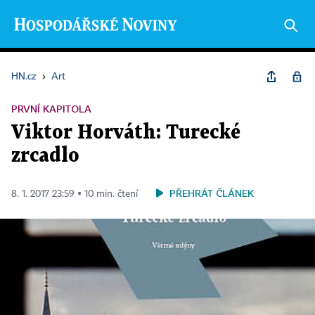
HN.cz
›
Art
PRVNÍ KAPITOLA
Viktor Horváth: Turecké
zrcadlo
PŘEHRÁT ČLÁNEK
8. 1. 2017 23:59 ▪ 10 min. čtení