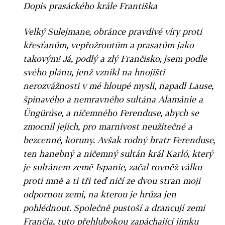
Dopis prasáckého krále Františka
Velký Sulejmane, obránce pravdivé víry proti
křesťanům, vepřožroutům a prasatům jako
takovým! Já, podlý a zlý Frančisko, jsem podle
svého plánu, jenž vznikl na hnojišti
nerozvážnosti v mé hloupé mysli, napadl Lause,
špinavého a nemravného sultána Alamánie a
Üngürúse, a ničemného Ferenduse, abych se
zmocnil jejich, pro marnivost neužitečné a
bezcenné, koruny. Avšak rodný bratr Ferenduse,
ten hanebný a ničemný sultán král Karló, který
je sultánem země Ispanie, začal rovněž válku
proti mně a ti tři teď ničí ze dvou stran moji
odpornou zemi, na kterou je hrůza jen
pohlédnout. Společně pustoší a drancují zemi
Frančia, tuto přehlubokou zapáchající jímku