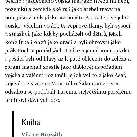
pěšího i jezdeckého vojska měl jako hvězd na nebi,
pozemků a zemědělské raji jako stébel trávy na
poli, jako zrnek písku na poušti. A což teprve jeho
vojsko! Všichni vojáci, ty vepřové tlamy, byli vysocí
a strašliví, jako kdyby pocházeli od džinů, jejich
koně frkali oheň jako draci a byli obrovští jako
pták Ruch v pohádkách Tisíce a jedné noci. Jezdci
i pěšáci byli od hlavy až k patě oblečeni do železa a
zbraní máchali zběsile jako ďáblové; uspořádání
vojska a válčení rozuměli jejich velitelé jako Asaf,
vojevůdce starého Moudrého Šalamouna; svou
odvahou se podobali Tusemu, největšímu perskému
hrdinovi dávných dob.
Kniha
Viktor Horváth