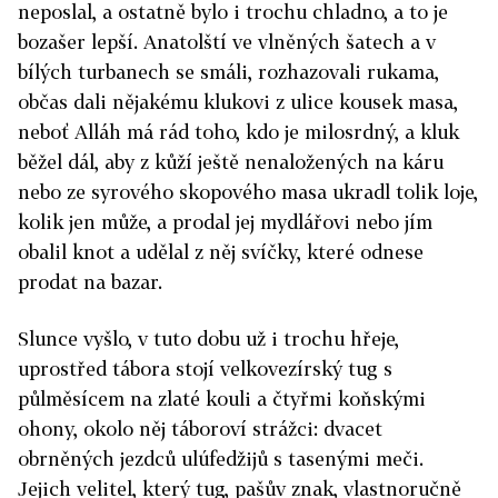
neposlal, a ostatně bylo i trochu chladno, a to je
bozašer lepší. Anatolští ve vlněných šatech a v
bílých turbanech se smáli, rozhazovali rukama,
občas dali nějakému klukovi z ulice kousek masa,
neboť Alláh má rád toho, kdo je milosrdný, a kluk
běžel dál, aby z kůží ještě nenaložených na káru
nebo ze syrového skopového masa ukradl tolik loje,
kolik jen může, a prodal jej mydlářovi nebo jím
obalil knot a udělal z něj svíčky, které odnese
prodat na bazar.
Slunce vyšlo, v tuto dobu už i trochu hřeje,
uprostřed tábora stojí velkovezírský tug s
půlměsícem na zlaté kouli a čtyřmi koňskými
ohony, okolo něj táboroví strážci: dvacet
obrněných jezdců ulúfedžijů s tasenými meči.
Jejich velitel, který tug, pašův znak, vlastnoručně