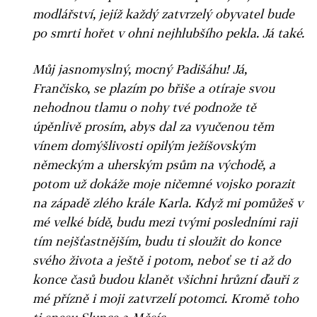
modlářství, jejíž každý zatvrzelý obyvatel bude
po smrti hořet v ohni nejhlubšího pekla. Já také.
Můj jasnomyslný, mocný Padišáhu! Já,
Frančisko, se plazím po břiše a otíraje svou
nehodnou tlamu o nohy tvé podnože tě
úpěnlivě prosím, abys dal za vyučenou těm
vínem domýšlivosti opilým ježíšovským
německým a uherským psům na východě, a
potom už dokáže moje ničemné vojsko porazit
na západě zlého krále Karla. Když mi pomůžeš v
mé velké bídě, budu mezi tvými posledními raji
tím nejšťastnějším, budu ti sloužit do konce
svého života a ještě i potom, neboť se ti až do
konce časů budou klanět všichni hrůzní ďauři z
mé přízně i moji zatvrzelí potomci. Kromě toho