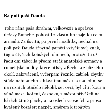
Na poli paši Dauda
Toho rána paša Ibrahim, velkovezír a správce
državy Rumelie, pohostil z vlastního majetku celou
armádu. Za úsvitu, po první modlitbě, nechal na
poli paši Dauda třpytné paměti vztyčit svůj znak,
tug o čtyřech koňských ohonech, protože tu už
řadu dní tábořila přední stráž anatolské armády a
rumelijské oddíly, které přišly z Řecka a z blízkého
okolí. Zakrvácení, vyčerpaní řezníci zabíjeli zbytky
stáda nahnaného k hlavnímu městu a nad ohni se
na rožních otáčelo několik set ovcí, byl cítit kouř a
vůně masa, koření, česneku, z města přiváželi na
kárách žitné placky a na oslech ve vacích z prosa
kvašený bozašer; nazpět, směrem k trojitým