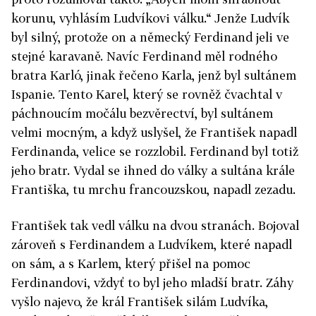
korunu, vyhlásím Ludvíkovi válku.“ Jenže Ludvík
byl silný, protože on a německý Ferdinand jeli ve
stejné karavaně. Navíc Ferdinand měl rodného
bratra Karló, jinak řečeno Karla, jenž byl sultánem
Ispanie. Tento Karel, který se rovněž čvachtal v
páchnoucím močálu bezvěrectví, byl sultánem
velmi mocným, a když uslyšel, že František napadl
Ferdinanda, velice se rozzlobil. Ferdinand byl totiž
jeho bratr. Vydal se ihned do války a sultána krále
Františka, tu mrchu francouzskou, napadl zezadu.
František tak vedl válku na dvou stranách. Bojoval
zároveň s Ferdinandem a Ludvíkem, které napadl
on sám, a s Karlem, který přišel na pomoc
Ferdinandovi, vždyť to byl jeho mladší bratr. Záhy
vyšlo najevo, že král František silám Ludvíka,