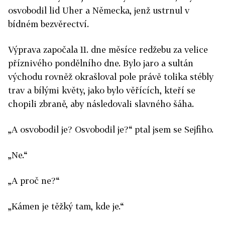
osvobodil lid Uher a Německa, jenž ustrnul v
bídném bezvěrectví.
Výprava započala 11. dne měsíce redžebu za velice
příznivého pondělního dne. Bylo jaro a sultán
východu rovněž okrašloval pole právě tolika stébly
trav a bílými květy, jako bylo věřících, kteří se
chopili zbraně, aby následovali slavného šáha.
„A osvobodil je? Osvobodil je?“ ptal jsem se Sejfiho.
„Ne.“
„A proč ne?“
„Kámen je těžký tam, kde je.“