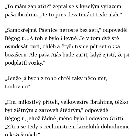
„To mám zaplatit?“ zeptal se s kyselým výrazem
paša Ibrahim. „Je to přes devatenáct tisíc akče.“
„Samozřejmě. Pšenice neroste bez setí,“ odpověděl
Bégoglu. „A tohle bylo i levné. Je v tom dvě stě
osmdesát ovcí, chléb a čtyři tisíce pět set okka
bozašeru. Ale paša Ajás bude zuřit, když zjistí, že jsi
podplatil vozky.“
„Jenže já bych z toho chtěl taky něco mít,
Lodovico.“
„Hm, milostivý příteli, velkovezíre Ibrahime, těžko
být zištným a zároveň štědrým,“ odpověděl
Bégoglu, jehož řádné jméno bylo Lodovico Gritti.
„Zítra se tedy s cechmistrem koželuhů dohodneme
o kožešinách.“