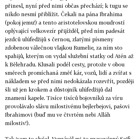
přinesl, nyní před nimi občas přechází; k tugu se
nikdo nesmí přiblížit. Čekali na pána Ibrahima
(pokoj jemu!) a tento aristotelovskou moudrostí
oplývající velkovezír přijížděl, před ním padesát
jezdců ulúfedžijů s černou, zlatými písmeny
zdobenou válečnou vlajkou Rumelie, za ním sto
spahijů, kterým on vydal služební statky od Atén až
k Bělehradu. Klusali podél cesty, protože v obou
směrech promíchaná změť kár, vozů, lidí a zvířat s
nákladem se před nimi nedokázala rozevřít, později
šli už jen krokem a důstojník ulúfedžijů dal
znamení kapele. Tisíce tisíců bojovníků za víru
provolávalo slávu milostivému bejlerbejovi, pašovi
Ibrahimovi (buď mu ve čtvrtém nebi Alláh
milostiv!).
Tak jsem to slyšel. Vyprávěl mi to pravověrný Sejfi,