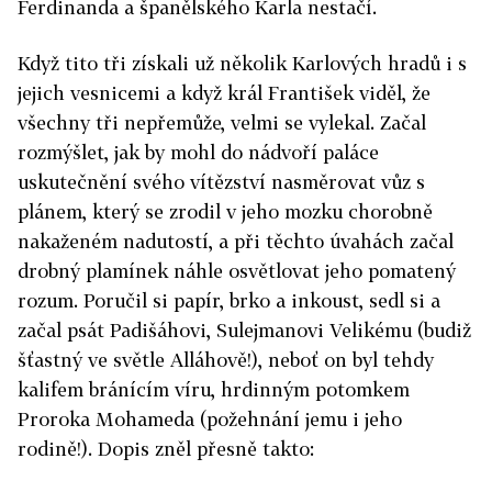
Ferdinanda a španělského Karla nestačí.
Když tito tři získali už několik Karlových hradů i s
jejich vesnicemi a když král František viděl, že
všechny tři nepřemůže, velmi se vylekal. Začal
rozmýšlet, jak by mohl do nádvoří paláce
uskutečnění svého vítězství nasměrovat vůz s
plánem, který se zrodil v jeho mozku chorobně
nakaženém nadutostí, a při těchto úvahách začal
drobný plamínek náhle osvětlovat jeho pomatený
rozum. Poručil si papír, brko a inkoust, sedl si a
začal psát Padišáhovi, Sulejmanovi Velikému (budiž
šťastný ve světle Alláhově!), neboť on byl tehdy
kalifem bránícím víru, hrdinným potomkem
Proroka Mohameda (požehnání jemu i jeho
rodině!). Dopis zněl přesně takto: