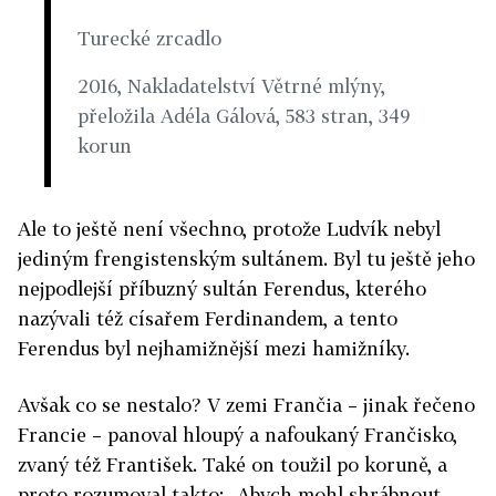
Turecké zrcadlo
2016, Nakladatelství Větrné mlýny,
přeložila Adéla Gálová, 583 stran, 349
korun
Ale to ještě není všechno, protože Ludvík nebyl
jediným frengistenským sultánem. Byl tu ještě jeho
nejpodlejší příbuzný sultán Ferendus, kterého
nazývali též císařem Ferdinandem, a tento
Ferendus byl nejhamižnější mezi hamižníky.
Avšak co se nestalo? V zemi Frančia – jinak řečeno
Francie – panoval hloupý a nafoukaný Frančisko,
zvaný též František. Také on toužil po koruně, a
proto rozumoval takto: „Abych mohl shrábnout