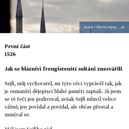
Autor ▪
Větrné mlýny
První část
1526
Jak se blázniví frengistenští sultáni znesvářili
Sejfi, můj vychovatel, mi tyto věci vyprávěl tak, jak
je osmanští dějepisci blahé paměti zapsali. Já jsem
se té řeči jen podivoval, avšak Sejfi mluvil velice
vážně, jen povídal a povídal, ale občas přestal a
usmíval se.