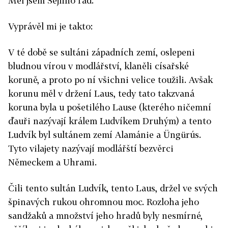
Měl jsem Sejfiho rád.
Vyprávěl mi je takto:
V té době se sultáni západních zemí, oslepeni
bludnou vírou v modlářství, klaněli císařské
koruně, a proto po ní všichni velice toužili. Avšak
korunu měl v držení Laus, tedy tato takzvaná
koruna byla u pošetilého Lause (kterého ničemní
ďauři nazývají králem Ludvíkem Druhým) a tento
Ludvík byl sultánem zemí Alamánie a Üngürús.
Tyto vilajety nazývají modlářští bezvěrci
Německem a Uhrami.
Čili tento sultán Ludvík, tento Laus, držel ve svých
špinavých rukou ohromnou moc. Rozloha jeho
sandžaků a množství jeho hradů byly nesmírné,