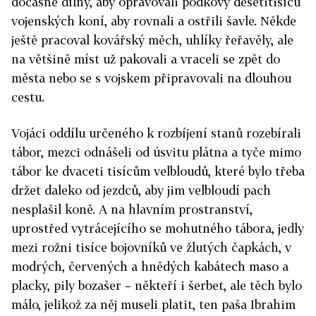
dočasné dílny, aby opravovali podkovy desetitisíců
vojenských koní, aby rovnali a ostřili šavle. Někde
ještě pracoval kovářský měch, uhlíky řeřavěly, ale
na většině míst už pakovali a vraceli se zpět do
města nebo se s vojskem připravovali na dlouhou
cestu.
Vojáci oddílu určeného k rozbíjení stanů rozebírali
tábor, mezci odnášeli od úsvitu plátna a tyče mimo
tábor ke dvaceti tisícům velbloudů, které bylo třeba
držet daleko od jezdců, aby jim velbloudí pach
nesplašil koně. A na hlavním prostranství,
uprostřed vytrácejícího se mohutného tábora, jedly
mezi rožni tisíce bojovníků ve žlutých čapkách, v
modrých, červených a hnědých kabátech maso a
placky, pily bozašer – někteří i šerbet, ale těch bylo
málo, jelikož za něj museli platit, ten paša Ibrahim