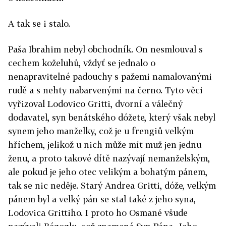
A tak se i stalo.
Paša Ibrahim nebyl obchodník. On nesmlouval s
cechem koželuhů, vždyť se jednalo o
nenapravitelné padouchy s pažemi namalovanými
rudě a s nehty nabarvenými na černo. Tyto věci
vyřizoval Lodovico Gritti, dvorní a válečný
dodavatel, syn benátského dóžete, který však nebyl
synem jeho manželky, což je u frengiů velkým
hříchem, jelikož u nich může mít muž jen jednu
ženu, a proto takové dítě nazývají nemanželským,
ale pokud je jeho otec velikým a bohatým pánem,
tak se nic neděje. Starý Andrea Gritti, dóže, velkým
pánem byl a velký pán se stal také z jeho syna,
Lodovica Grittiho. I proto ho Osmané všude