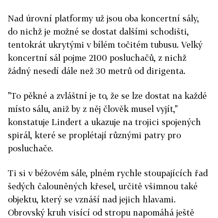
Nad úrovní platformy už jsou oba koncertní sály,
do nichž je možné se dostat dalšími schodišti,
tentokrát ukrytými v bílém točitém tubusu. Velký
koncertní sál pojme 2100 posluchačů, z nichž
žádný nesedí dále než 30 metrů od dirigenta.
"To pěkné a zvláštní je to, že se lze dostat na každé
místo sálu, aniž by z něj člověk musel vyjít,"
konstatuje Lindert a ukazuje na trojici spojených
spirál, které se proplétají různými patry pro
posluchače.
Ti si v béžovém sále, plném rychle stoupajících řad
šedých čalouněných křesel, určitě všimnou také
objektu, který se vznáší nad jejich hlavami.
Obrovský kruh visící od stropu napomáhá ještě