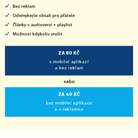
Bez reklam
Odemykejte obsah pro přátele
Články v audioverzi + playlist
Možnost kdykoliv zrušit
ZA 80 KČ
s mobilní aplikací
a bez reklam
nebo
ZA 40 KČ
bez mobilní aplikace
a s reklamou