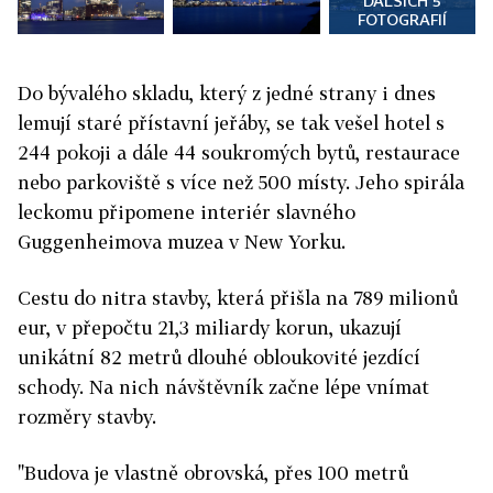
DALŠÍCH 5
FOTOGRAFIÍ
Do bývalého skladu, který z jedné strany i dnes
lemují staré přístavní jeřáby, se tak vešel hotel s
244 pokoji a dále 44 soukromých bytů, restaurace
nebo parkoviště s více než 500 místy. Jeho spirála
leckomu připomene interiér slavného
Guggenheimova muzea v New Yorku.
Cestu do nitra stavby, která přišla na 789 milionů
eur, v přepočtu 21,3 miliardy korun, ukazují
unikátní 82 metrů dlouhé obloukovité jezdící
schody. Na nich návštěvník začne lépe vnímat
rozměry stavby.
"Budova je vlastně obrovská, přes 100 metrů