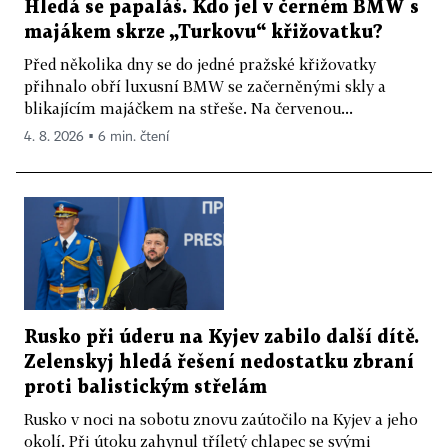
Hledá se papaláš. Kdo jel v černém BMW s
majákem skrze „Turkovu“ křižovatku?
Před několika dny se do jedné pražské křižovatky
přihnalo obří luxusní BMW se začerněnými skly a
blikajícím majáčkem na střeše. Na červenou...
4. 8. 2026 ▪ 6 min. čtení
Rusko při úderu na Kyjev zabilo další dítě.
Zelenskyj hledá řešení nedostatku zbraní
proti balistickým střelám
Rusko v noci na sobotu znovu zaútočilo na Kyjev a jeho
okolí. Při útoku zahynul tříletý chlapec se svými