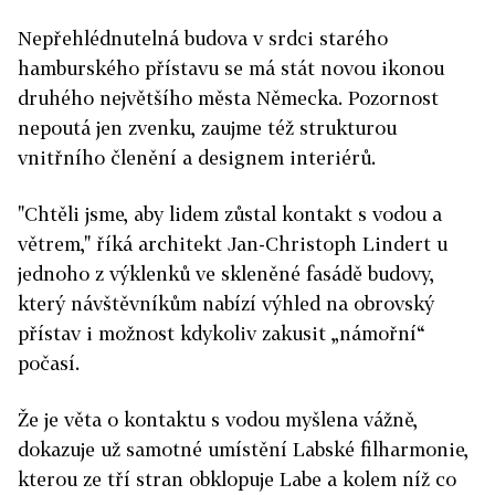
Nepřehlédnutelná budova v srdci starého
hamburského přístavu se má stát novou ikonou
druhého největšího města Německa. Pozornost
nepoutá jen zvenku, zaujme též strukturou
vnitřního členění a designem interiérů.
"Chtěli jsme, aby lidem zůstal kontakt s vodou a
větrem," říká architekt Jan-Christoph Lindert u
jednoho z výklenků ve skleněné fasádě budovy,
který návštěvníkům nabízí výhled na obrovský
přístav i možnost kdykoliv zakusit „námořní“
počasí.
Že je věta o kontaktu s vodou myšlena vážně,
dokazuje už samotné umístění Labské filharmonie,
kterou ze tří stran obklopuje Labe a kolem níž co