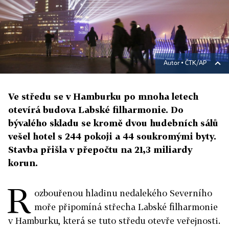
Autor ▪
ČTK/AP
Ve středu se v Hamburku po mnoha letech
otevírá budova Labské filharmonie. Do
bývalého skladu se kromě dvou hudebních sálů
vešel hotel s 244 pokoji a 44 soukromými byty.
Stavba přišla v přepočtu na 21,3 miliardy
korun.
R
ozbouřenou hladinu nedalekého Severního
moře připomíná střecha Labské filharmonie
v Hamburku, která se tuto středu otevře veřejnosti.