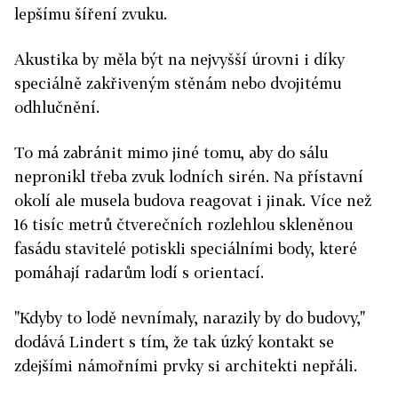
lepšímu šíření zvuku.
Akustika by měla být na nejvyšší úrovni i díky
speciálně zakřiveným stěnám nebo dvojitému
odhlučnění.
To má zabránit mimo jiné tomu, aby do sálu
nepronikl třeba zvuk lodních sirén. Na přístavní
okolí ale musela budova reagovat i jinak. Více než
16 tisíc metrů čtverečních rozlehlou skleněnou
fasádu stavitelé potiskli speciálními body, které
pomáhají radarům lodí s orientací.
"Kdyby to lodě nevnímaly, narazily by do budovy,"
dodává Lindert s tím, že tak úzký kontakt se
zdejšími námořními prvky si architekti nepřáli.