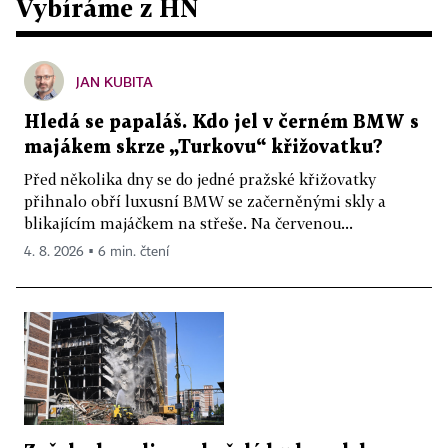
Vybíráme z HN
JAN KUBITA
Hledá se papaláš. Kdo jel v černém BMW s
majákem skrze „Turkovu“ křižovatku?
Před několika dny se do jedné pražské křižovatky
přihnalo obří luxusní BMW se začerněnými skly a
blikajícím majáčkem na střeše. Na červenou...
4. 8. 2026 ▪ 6 min. čtení