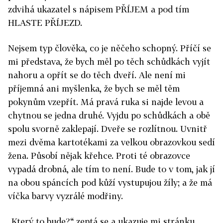
zdvihá ukazatel s nápisem PŘÍJEM a pod tím
HLASTE PŘÍJEZD.
Nejsem typ člověka, co je něčeho schopný. Příčí se
mi představa, že bych měl po těch schůdkách vyjít
nahoru a opřít se do těch dveří. Ale není mi
příjemná ani myšlenka, že bych se měl těm
pokynům vzepřít. Má pravá ruka si najde levou a
chytnou se jedna druhé. Vyjdu po schůdkách a obě
spolu svorně zaklepají. Dveře se rozlítnou. Uvnitř
mezi dvěma kartotékami za velkou obrazovkou sedí
žena. Působí nějak křehce. Proti té obrazovce
vypadá drobná, ale tím to není. Bude to v tom, jak jí
na obou spáncích pod kůží vystupujou žíly; a že má
víčka barvy vyzrálé modřiny.
„Který to bude?“ zeptá se a ukazuje mi stránku