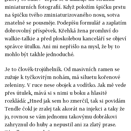
miniaturních fotografií. Když položím špičku prstu
na špičku tvého zminiaturizovaného nosu, sotva
znatelně se pousměje. Podepíšu formulář a zaplatím
dobrovolný příspěvek. Křehká žena promluví do
walkie-talkie a před ploskolebou kanceláří se objeví
správce útulku. Ani mi nepřišlo na mysl, že by to
mohlo být takhle jednoduché.
Je to člověk-trojúhelník. Od masivních ramen se
zužuje k tyčkovitým nohám, má siluetu kořenové
zeleniny. V ruce nese obojek a vodítko. Jak mě vede
přes útulek, mává si s nimi u boku a hlasitě
rozkládá: „Hned jak sem ho zmerčil, tak si povidám
Tendle čokl je zralej tak akorát na injekci a taky že
jo, rovnou se vám jednomu takovýmu dobrákovi
zahryznul do huby a nepustil ani za zlatý prase.