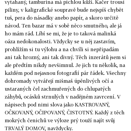
vytahaný, tamburína má píchlou kůži. Kačer trousí
piliny, v kaligrafické soupravě bude nejspíš chybět
tuš, pera do násadky anebo papír, a skoro určitě
návod. Ten bazar má v sobě něco smutného, ale já
ho mám rád. Líbí se mi, že je to taková malinká
oáza nedokonalosti. Vždycky se u něj zastavím,
prohlížím si tu výlohu a na chvíli si nepřipadám
ani tak hrozný, ani tak divný. Těch inzerátů jsem si
ale předtím nikdy nevšimnul. Je jich tu několik, na
každém pod nejasnou fotografií pár řádek. Všechny
dohromady vytvářejí mišmaš úpěnlivých očí a
ustaraných čel zachmuřených do chlupatých
záhybů, ocásků strnulých v nadějném zavrcení. V
nápisech pod nimi slova jako KASTROVANÝ,
OČKOVANÝ, OČIPOVANÝ, ČISTOTNÝ. Každý z těch
mokrých čenichů ve výloze prý touží najít svůj
TRVALÝ DOMOV, navždycky.