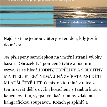
Autor ▪
nakladatelství Odeon
Najdeš si mě jednou v úterý, v ten den, kdy jezdím
do města.
Jsi přilepený samolepkou na vnitřní straně výlohy
bazaru. Obrázek tvé poničené tváře a pod ním
výzva, že se hledá HODNÝ, TRPĚLIVÝ A SOUCITNÝ
MAJITEL, KTERÝ NEMÁ JINÁ ZVÍŘATA ANI DĚTI
MLADŠÍ ČTYŘ LET. O místo viditelné z ulice se
ten inzerát dělí s ovčím kožichem, s tamburínou z
kaučukovníku, vycpaným kačerem hvízdákem a
kaligrafickou soupravou. Kožich je zplihlý a