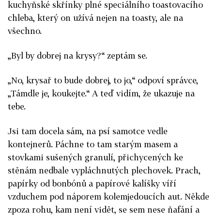
kuchyňské skřínky plné speciálního toastovacího
chleba, který on užívá nejen na toasty, ale na
všechno.
„Byl by dobrej na krysy?“ zeptám se.
„No, krysař to bude dobrej, to jo,“ odpoví správce,
„Támdle je, koukejte.“ A teď vidím, že ukazuje na
tebe.
Jsi tam docela sám, na psí samotce vedle
kontejnerů. Páchne to tam starým masem a
stovkami sušených granulí, přichycených ke
stěnám nedbale vypláchnutých plechovek. Prach,
papírky od bonbónů a papírové kalíšky víří
vzduchem pod náporem kolemjedoucích aut. Někde
zpoza rohu, kam není vidět, se sem nese ňafání a