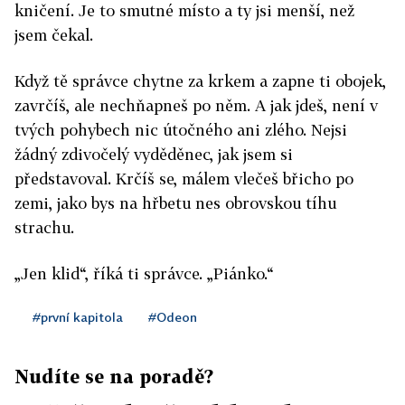
kničení. Je to smutné místo a ty jsi menší, než
jsem čekal.
Když tě správce chytne za krkem a zapne ti obojek,
zavrčíš, ale nechňapneš po něm. A jak jdeš, není v
tvých pohybech nic útočného ani zlého. Nejsi
žádný zdivočelý vyděděnec, jak jsem si
představoval. Krčíš se, málem vlečeš břicho po
zemi, jako bys na hřbetu nes obrovskou tíhu
strachu.
„Jen klid“, říká ti správce. „Piánko.“
#první kapitola
#Odeon
Nudíte se na poradě?