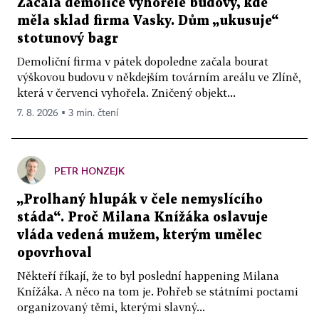
Začala demolice vyhořelé budovy, kde
měla sklad firma Vasky. Dům „ukusuje“
stotunový bagr
Demoliční firma v pátek dopoledne začala bourat
výškovou budovu v někdejším továrním areálu ve Zlíně,
která v červenci vyhořela. Zničený objekt...
7. 8. 2026 ▪ 3 min. čtení
PETR HONZEJK
„Prolhaný hlupák v čele nemyslícího
stáda“. Proč Milana Knížáka oslavuje
vláda vedená mužem, kterým umělec
opovrhoval
Někteří říkají, že to byl poslední happening Milana
Knížáka. A něco na tom je. Pohřeb se státními poctami
organizovaný těmi, kterými slavný...