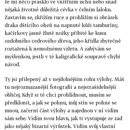
že mi něco prasklo ve vnitřním uchu nebo snad
nějaká životně důležitá cévka v čelním laloku.
Zastavím se, zkřížím ruce a prohlížím si obrázek
draka dštícího oheň na napnuté kůži tamburíny,
kačírkovy jasně žluté nožky přibité ke kusu
ozdobného cedrového dřeva, jeho křídla zbytečně
roztažená k nemožnému vzletu. A zabývám se
myšlenkou, jestli v té kaligrafické soupravě chybí
návod.
Ty jsi přilepený až v nejdolnějším rohu výlohy. Máš
tu nejrozmazanější fotografii a nejstrašidelnější
obličej. Když si tě chci prohlídnout, musím se
předklonit, a jak se pohnu, můj stín se pohne se
mnou, začerní část výlohy a najednou v ní vidím
sám sebe. Vidím svou hlavu, jak ti vystupuje ze zad
jako nějaký bizarní výrůstek. Vidím svůj vlastní