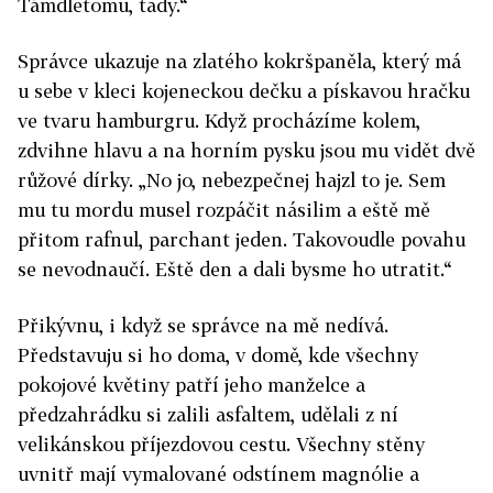
Támdletomu, tady.“
Správce ukazuje na zlatého kokršpaněla, který má
u sebe v kleci kojeneckou dečku a pískavou hračku
ve tvaru hamburgru. Když procházíme kolem,
zdvihne hlavu a na horním pysku jsou mu vidět dvě
růžové dírky. „No jo, nebezpečnej hajzl to je. Sem
mu tu mordu musel rozpáčit násilim a eště mě
přitom rafnul, parchant jeden. Takovoudle povahu
se nevodnaučí. Eště den a dali bysme ho utratit.“
Přikývnu, i když se správce na mě nedívá.
Představuju si ho doma, v domě, kde všechny
pokojové květiny patří jeho manželce a
předzahrádku si zalili asfaltem, udělali z ní
velikánskou příjezdovou cestu. Všechny stěny
uvnitř mají vymalované odstínem magnólie a