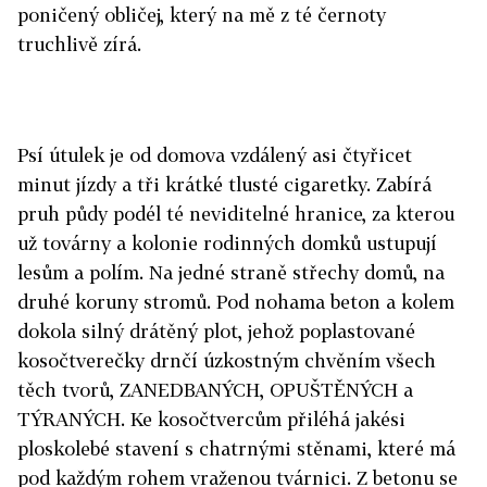
poničený obličej, který na mě z té černoty
truchlivě zírá.
Psí útulek je od domova vzdálený asi čtyřicet
minut jízdy a tři krátké tlusté cigaretky. Zabírá
pruh půdy podél té neviditelné hranice, za kterou
už továrny a kolonie rodinných domků ustupují
lesům a polím. Na jedné straně střechy domů, na
druhé koruny stromů. Pod nohama beton a kolem
dokola silný drátěný plot, jehož poplastované
kosočtverečky drnčí úzkostným chvěním všech
těch tvorů, ZANEDBANÝCH, OPUŠTĚNÝCH a
TÝRANÝCH. Ke kosočtvercům přiléhá jakési
ploskolebé stavení s chatrnými stěnami, které má
pod každým rohem vraženou tvárnici. Z betonu se