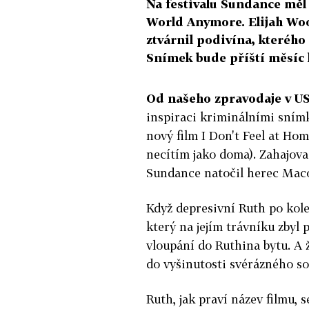
Na festivalu Sundance měl 
World Anymore. Elijah Woo
ztvárnil podivína, kteréh
Snímek bude příští měsíc k
Od našeho zpravodaje v US
inspiraci kriminálními sním
nový film I Don't Feel at Ho
necítím jako doma). Zahajova
Sundance natočil herec Macon
Když depresivní Ruth po ko
který na jejím trávníku zbyl p
vloupání do Ruthina bytu. A 
do vyšinutosti svérázného so
Ruth, jak praví název filmu, s