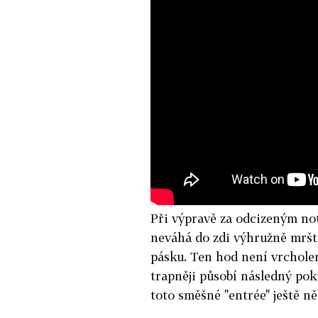
Při výpravě za odcizeným n
neváhá do zdi výhružně mršti
pásku. Ten hod není vrchole
trapněji působí následný pok
toto směšné "entrée" ještě ně