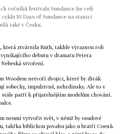
ích ročníků festivalu Sundance lze celý
i cyklu 10 Days of Sundance na stanici
ílá také v Česku.
která ztvárnila Ruth, takhle výraznou roli
vynikajícího debutu v dramatu Petera
 Nebeská stvoření.
em Woodem netvoří dvojici, které by divák
jí sobecky, impulzivně, nehrdinsky. Ale to v
, stále patří k přijatelnějším modelům chování.
palce.
ím neumí vytvořit svět, v němž by osudové
u, takřka biblickou povahu jako u bratří Coenů.