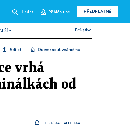
PŘEDPLATNÉ
Hledat
Přihlásit se
BeNative
ALŠÍ
Sdílet
Odemknout známému
ce vrhá
minálkách od
ODEBÍRAT AUTORA