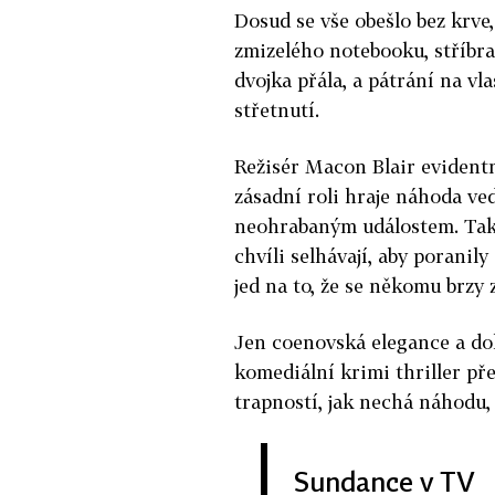
Dosud se vše obešlo bez krve,
zmizelého notebooku, stříbra
dvojka přála, a pátrání na vla
střetnutí.
Režisér Macon Blair evidentn
zásadní roli hraje náhoda ve
neohrabaným událostem. Také
chvíli selhávají, aby poranily
jed na to, že se někomu brzy 
Jen coenovská elegance a do
komediální krimi thriller pře
trapností, jak nechá náhodu,
Sundance v TV