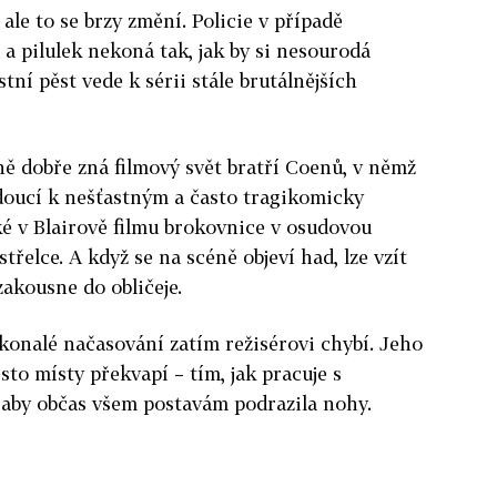
 ale to se brzy změní. Policie v případě
 a pilulek nekoná tak, jak by si nesourodá
stní pěst vede k sérii stále brutálnějších
ě dobře zná filmový svět bratří Coenů, v němž
doucí k nešťastným a často tragikomicky
 v Blairově filmu brokovnice v osudovou
 střelce. A když se na scéně objeví had, lze vzít
zakousne do obličeje.
konalé načasování zatím režisérovi chybí. Jeho
sto místy překvapí – tím, jak pracuje s
 aby občas všem postavám podrazila nohy.