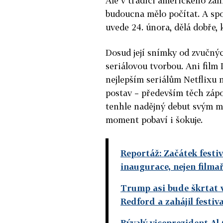
Ale v tradici amerického žánr
budoucna mělo počítat. A spo
uvede 24. února, dělá dobře, k
Dosud její snímky od zvučnýc
seriálovou tvorbou. Ani film
nejlepším seriálům Netflixu 
postav – především těch záp
tenhle nadějný debut svým 
moment pobaví i šokuje.
Reportáž: Začátek fest
inaugurace, nejen filmař
Trump asi bude škrtat v
Redford a zahájil festi
Bývalý viceprezident Al