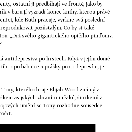
ty, ostatní ji předbíhají ve frontě, jako by
ík v baru jí vyzradí konec knihy, kterou právě
cnici, kde Ruth pracuje, vyřkne svá poslední
e reprodukovat pozůstalým. Co by si také
větou: „Drž svého gigantického opičího pinďoura
?
ká antidepresiva po hrstech. Když v jejím domě
říbro po babičce a prášky proti depresím, je
 Tony, kterého hraje Elijah Wood známý z
ouškem asijských zbraní nunčaků, šurikenů a
 bojových umění se Tony rozhodne sousedce
očit.