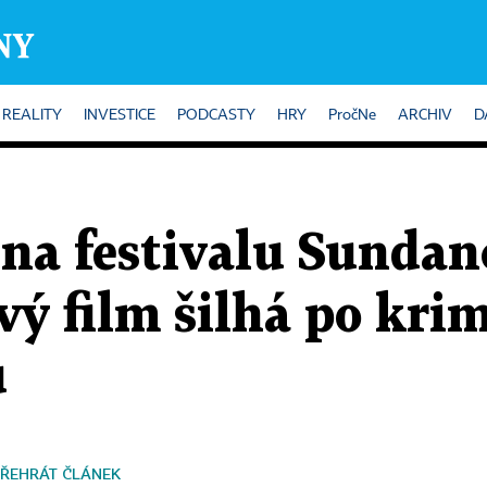
REALITY
INVESTICE
PODCASTY
HRY
PročNe
ARCHIV
D
 na festivalu Sundan
vý film šilhá po kri
ů
ŘEHRÁT ČLÁNEK