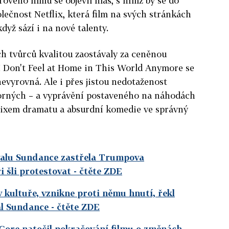
ového filmu se objevil hlas, s nímž by se do
lečnost Netflix, která film na svých stránkách
dyž sází i na nové talenty.
h tvůrců kvalitou zaostávaly za ceněnou
 I Don't Feel at Home in This World Anymore se
nevyrovná. Ale i přes jistou nedotaženost
orných – a vyprávění postaveného na náhodách
mixem dramatu a absurdní komedie ve správný
ivalu Sundance zastřela Trumpova
i šli protestovat
- čtěte ZDE
 kultuře, vznikne proti němu hnutí, řekl
val Sundance
- čtěte ZDE
 Gore natočil pokračování filmu o změnách