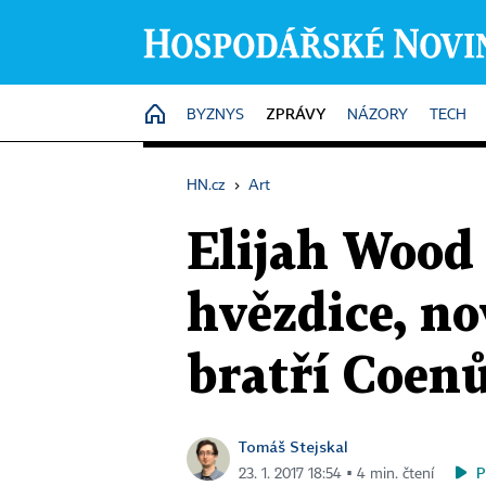
ZPRÁVY
HOME
BYZNYS
NÁZORY
TECH
HN.cz
›
Art
Elijah Wood
hvězdice, no
bratří Coen
Tomáš Stejskal
P
23. 1. 2017 18:54 ▪ 4 min. čtení