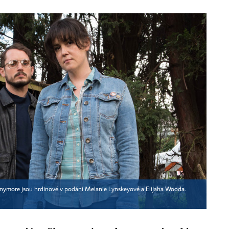
Anymore jsou hrdinové v podání Melanie Lynskeyové a Elijaha Wooda.