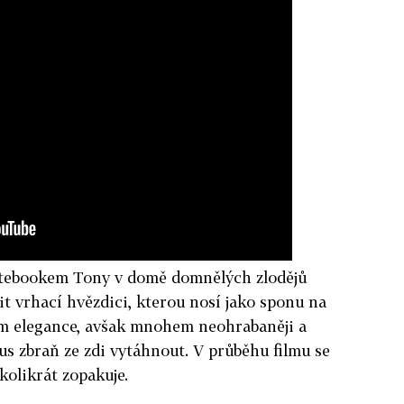
otebookem Tony v domě domnělých zlodějů
t vrhací hvězdici, kterou nosí jako sponu na
m elegance, avšak mnohem neohrabaněji a
us zbraň ze zdi vytáhnout. V průběhu filmu se
kolikrát zopakuje.