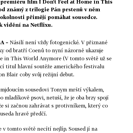
premiéru film I Don't Feel at Home in This
d známý z trilogie Pán prstenů v něm
o okolnosti přimějí pomáhat sousedce.
 vidění na Netflixu.
A –
Násilí není vždy fotogenické. V přiznané
ky od bratří Coenů to nyní názorně ukazuje
me in This World Anymore (V tomto světě už se
cí titul hlavní soutěže amerického festivalu
 Blair coby svůj režijní debut.
lemjdoucím sousedovi Tonym mrští výkalem,
o mladíkově psovi, netuší, že je oba brzy spojí
že si začnou zahrávat s protivníkem, který co
useda hravě předčí.
e v tomto světě necítí nejlíp. Soused jí na