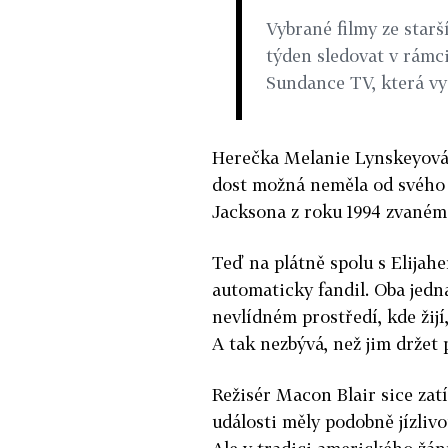
Vybrané filmy ze starš
týden sledovat v rámc
Sundance TV, která vys
Herečka Melanie Lynskeyová, 
dost možná neměla od svého 
Jacksona z roku 1994 zvaném
Teď na plátně spolu s Elijah
automaticky fandil. Oba jedna
nevlídném prostředí, kde žijí
A tak nezbývá, než jim držet 
Režisér Macon Blair sice zat
události měly podobně jízlivo