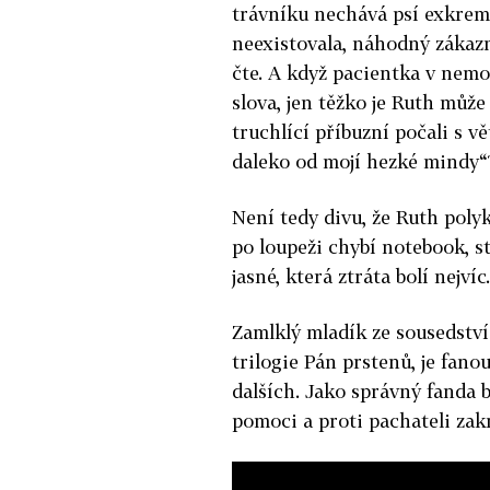
trávníku nechává psí exkremen
neexistovala, náhodný zákazn
čte. A když pacientka v nemo
slova, jen těžko je Ruth můž
truchlící příbuzní počali s 
daleko od mojí hezké mindy“
Není tedy divu, že Ruth poly
po loupeži chybí notebook, st
jasné, která ztráta bolí nejvíc.
Zamlklý mladík ze sousedství
trilogie Pán prstenů, je fan
dalších. Jako správný fanda
pomoci a proti pachateli zakr