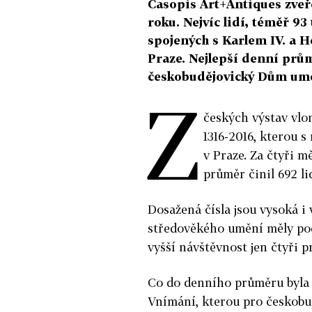
Časopis Art+Antiques zveře
roku. Nejvíc lidí, téměř 93 
spojených s Karlem IV. a 
Praze. Nejlepší denní prů
českobudějovický Dům um
Z
českých výstav vloni
1316-2016, kterou 
v Praze. Za čtyři m
průměr činil 692 lid
Dosažená čísla jsou vysoká i
středověkého umění měly pod
vyšší návštěvnost jen čtyři pr
Co do denního průměru byla 
Vnímání, kterou pro českobu