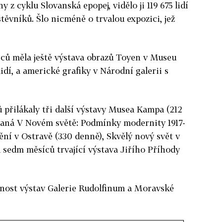
 z cyklu Slovanská epopej, vidělo ji 119 675 lidí
vníků. Šlo nicméně o trvalou expozici, jež
íců měla ještě výstava obrazů Toyen v Museu
idí, a americké grafiky v Národní galerii s
ů přilákaly tři další výstavy Musea Kampa (212
zvaná V Novém světě: Podmínky modernity 1917-
ění v Ostravě (330 denně), Skvělý nový svět v
 sedm měsíců trvající výstava Jiřího Příhody
vnost výstav Galerie Rudolfinum a Moravské