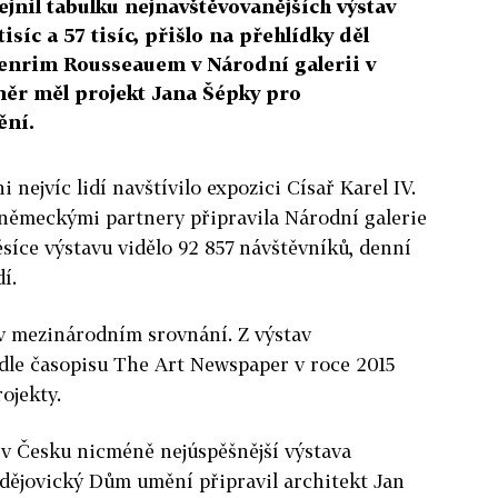
jnil tabulku nejnavštěvovanějších výstav
tisíc a 57 tisíc, přišlo na přehlídky děl
Henrim Rousseauem v Národní galerii v
měr měl projekt Jana Šépky pro
ění.
 nejvíc lidí navštívilo expozici Císař Karel IV.
s německými partnery připravila Národní galerie
ěsíce výstavu vidělo 92 857 návštěvníků, denní
í.
 v mezinárodním srovnání. Z výstav
le časopisu The Art Newspaper v roce 2015
ojekty.
v Česku nicméně nejúspěšnější výstava
dějovický Dům umění připravil architekt Jan