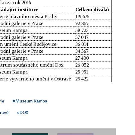
sku za rok 2016
ádající instituce
Celkem diváků
erie hlavního města Prahy
119 675
odní galerie v Praze
92 857
seum Kampa
58 723
odní galerie v Praze
57 047
 umění České Budějovice
36 014
odní galerie v Praze
34 567
seum Kampa
27 400
ntrum současného umění Dox
26 052
seum Kampa
25 951
erie výtvarného umění v Ostravě
25 422
ie
#Museum Kampa
travě
#DOX