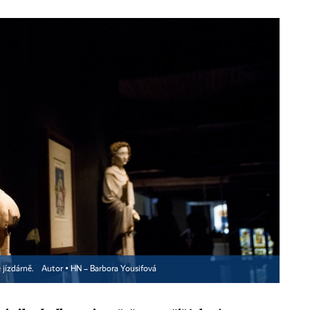
é jízdárně.
Autor ▪
HN – Barbora Yousifová