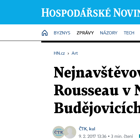
ZPRÁVY
HOME
BYZNYS
NÁZORY
TECH
HN.cz
›
Art
Nejnavštěvov
Rousseau v N
Budějovicíc
ČTK
kul
,
9. 2. 2017 13:36 ▪ 3 min. čtení