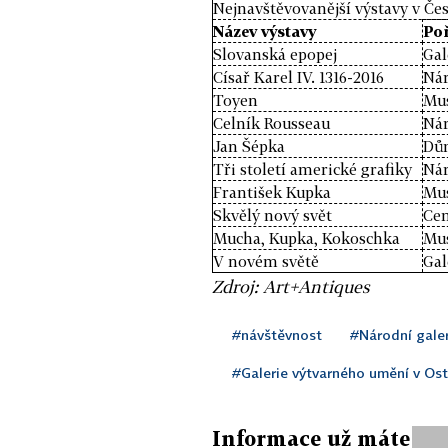
Nejnavštěvovanější výstavy v Če
Název výstavy
Poř
Slovanská epopej
Gal
Císař Karel IV. 1316-2016
Nár
Toyen
Mu
Celník Rousseau
Nár
Jan Šépka
Dům
Tři století americké grafiky
Nár
František Kupka
Mu
Skvělý nový svět
Ce
Mucha, Kupka, Kokoschka
Mu
V novém světě
Gal
Zdroj: Art+Antiques
#návštěvnost
#Národní galer
#Galerie výtvarného umění v Os
Informace už máte