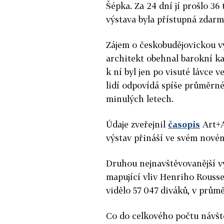
Šépka. Za 24 dní jí prošlo 36
výstava byla přístupná zdarm
Zájem o českobudějovickou výs
architekt obehnal barokní k
k ní byl jen po visuté lávce 
lidí odpovídá spíše průměrn
minulých letech.
Údaje zveřejnil
časopis
Art+A
výstav přináší ve svém novém
Druhou nejnavštěvovanější vý
mapující vliv Henriho Rousse
vidělo 57 047 diváků, v prům
Co do celkového počtu návště