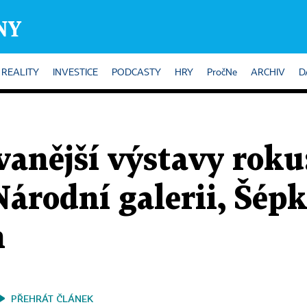
REALITY
INVESTICE
PODCASTY
HRY
PročNe
ARCHIV
D
anější výstavy roku:
árodní galerii, Šépk
h
PŘEHRÁT ČLÁNEK