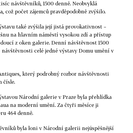
 tisíc návštěvníků, 1500 denně. Neobvyklá
a, což počet zájemců pravděpodobně zvýšilo.
tavu také zvýšila její jistá provokativnost –
ašnu na hlavním náměstí vysokou zdí a přístup
vedoucí z oken galerie. Denní návštěvnost 1500
é návštěvnosti celé jedné výstavy Domu umění v
ntiques, který podrobný rozbor návštěvnosti
 čísle.
stavou Národní galerie v Praze byla přehlídka
aua na moderní umění. Za čtyři měsíce ji
ěru 464 denně.
vníků byla loni v Národní galerii nejúspěšnější