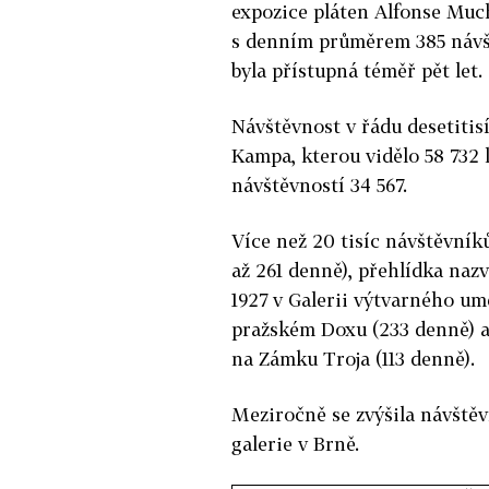
expozice pláten Alfonse Muchy
s denním průměrem 385 návště
byla přístupná téměř pět let.
Návštěvnost v řádu desetitis
Kampa, kterou vidělo 58 732 l
návštěvností 34 567.
Více než 20 tisíc návštěvník
až 261 denně), přehlídka na
1927 v Galerii výtvarného um
pražském Doxu (233 denně) a
na Zámku Troja (113 denně).
Meziročně se zvýšila návště
galerie v Brně.