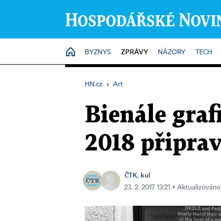
ZPRÁVY
HOME
BYZNYS
NÁZORY
TECH
HN.cz
›
Art
Bienále graf
2018 připra
ČTK
kul
,
23. 2. 2017 13:21 ▪ Aktualizováno