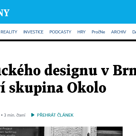
REALITY
INVESTICE
PODCASTY
HRY
PročNe
ARCHIV
D
ického designu v Brn
ví skupina Okolo
PŘEHRÁT ČLÁNEK
 ▪ 3 min. čtení