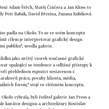
žení Adam Štěch, Matěj Činčera a Jan Kloss to
tedy Petr Babák, David Březina, Zuzana Kubíková
se padla na Okolo. To se ve svém konceptu
jímž cílem je interpretovat grafický design
u publiku“, uvedla galerie.
lídku jako určitý vzorek současné grafické
ovat opakující se tendence a odlišné přístupy k
tvoří přehlednou expozici sestavenou z
arakterů práce, povahy klienta, média,
uálních forem,“ stojí ve vítězném konceptu.
Okolo vybrala, byli ředitel galerie Jan Press a
le kurátor designu a architektury Rostislav