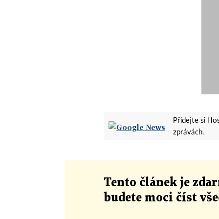
Přidejte si H
zprávách.
Tento článek
je
zdar
budete moci číst vš