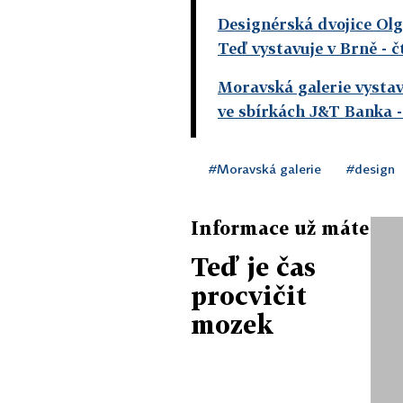
Designérská dvojice Olg
Teď vystavuje v Brně
- č
Moravská galerie vystav
ve sbírkách J&T Banka
-
#Moravská galerie
#design
Informace už máte
Teď je čas
procvičit
mozek