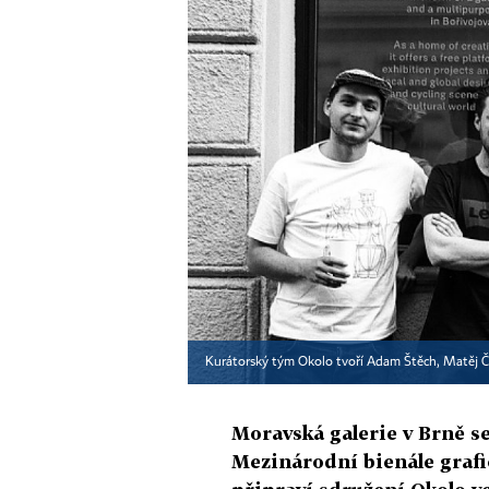
Kurátorský tým Okolo tvoří Adam Štěch, Matěj Či
Moravská galerie v Brně se
Mezinárodní bienále grafi