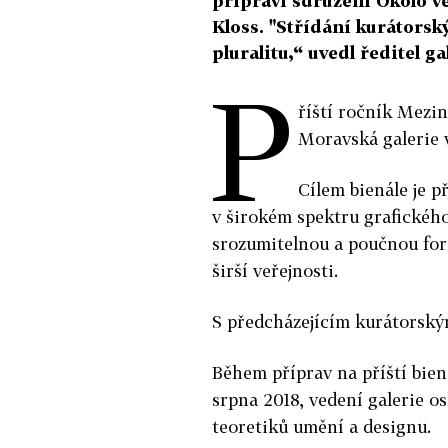
připraví sdružení Okolo v
Kloss. "Střídání kurátorsk
pluralitu,“ uvedl ředitel ga
P
říští ročník Mezi
Moravská galerie 
Cílem bienále je p
v širokém spektru grafického
srozumitelnou a poučnou for
širší veřejnosti.
S předcházejícím kurátorským
Během příprav na příští bien
srpna 2018, vedení galerie os
teoretiků umění a designu.