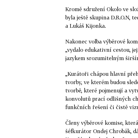
Kromě sdružení Okolo ve slo
byla ještě skupina D.R.O.N, 
a Lukáš Kijonka.
Nakonec volba výběrové komi
„vydalo edukativní cestou, je
jazykem srozumitelným širším
„Kurátoři chápou hlavní přeh
tvorby, ve kterém budou sled
tvorbě, které pojmenují a vy
konvolutů prací odlišných ch
funkčních řešení či čistě viz
Členy výběrové komise, která 
šéfkurátor Ondej Chrobák, dá