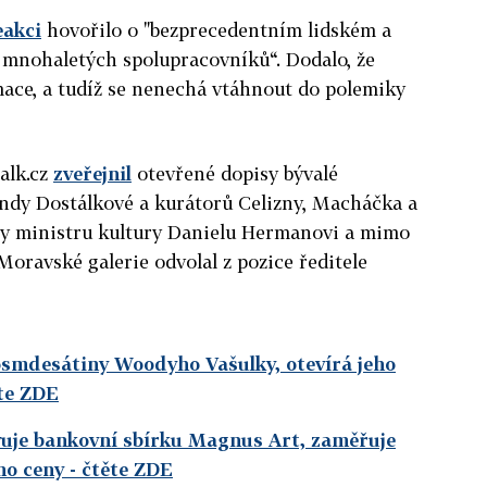
eakci
hovořilo o "bezprecedentním lidském a
 mnohaletých spolupracovníků“. Dodalo, že
mace, a tudíž se nenechá vtáhnout do polemiky
alk.cz
zveřejnil
otevřené dopisy bývalé
ndy Dostálkové a kurátorů Celizny, Macháčka a
ny ministru kultury Danielu Hermanovi a mimo
e Moravské galerie odvolal z pozice ředitele
osmdesátiny Woodyho Vašulky, otevírá jeho
te ZDE
vuje bankovní sbírku Magnus Art, zaměřuje
ho ceny
- čtěte ZDE