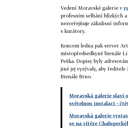
Vedení Moravské galerie v
r
profesním selhání blízkých a
nezveřejňuje zákulisní infor
s kurátory.
Koncem ledna pak server Art
místopředsedkyně bienále Li
Peška. Dopisy byly adresová
jiné jej vyzývaly, aby ředitel
Bienále Brno.
Moravská galerie slaví 
světelnou instalaci
- čtě
Moravská galerie vysta
se na vítěze Chalupecké