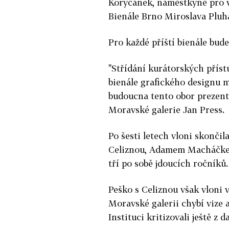
Koryčánek, náměstkyně pro v
Bienále Brno Miroslava Pluh
Pro každé příští bienále bud
"Střídání kurátorských přís
bienále grafického designu mů
budoucna tento obor prezento
Moravské galerie Jan Press.
Po šesti letech vloni skonči
Celiznou, Adamem Macháčkem
tří po sobě jdoucích ročníků.
Peško s Celiznou však vloni 
Moravské galerii chybí vize a
Instituci kritizovali ještě z 