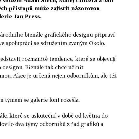
e složení Adam Štěch, Matěj Činčera a Jan
ých přístupů může zajistit názorovou
lerie Jan Press.
národního bienále grafického designu připraví
ve spolupráci se sdružením zvaným Okolo.
ředstavit rozmanité tendence, které se objevují
 designu. Bienále tak chce učinit
mou. Akce je určená nejen odborníkům, ale též
 týmem se galerie loni rozešla.
ále, které se uskuteční v době od května do
lovilo dva týmy odborníků z řad grafiků a