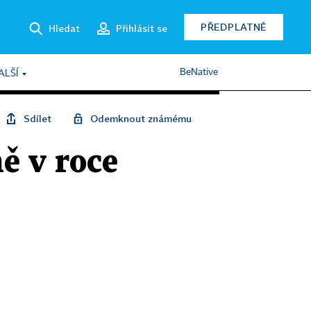
PŘEDPLATNÉ
Hledat
Přihlásit se
BeNative
ALŠÍ
Sdílet
Odemknout známému
ě v roce