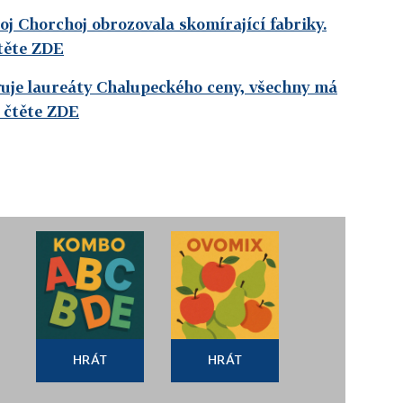
oj Chorchoj obrozovala skomírající fabriky.
těte ZDE
uje laureáty Chalupeckého ceny, všechny má
 čtěte ZDE
HRÁT
HRÁT