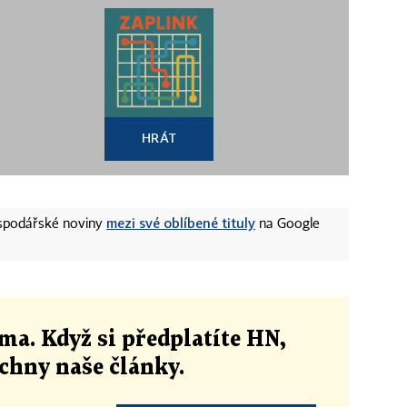
HRÁT
mezi své oblíbené tituly
ospodářské noviny
na Google
ma. Když si předplatíte HN,
echny naše články
.