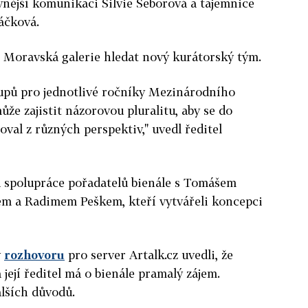
nější komunikaci Silvie Šeborová a tajemnice
áčková.
e Moravská galerie hledat nový kurátorský tým.
tupů pro jednotlivé ročníky Mezinárodního
že zajistit názorovou pluralitu, aby se do
val z různých perspektiv," uvedl ředitel
la spolupráce pořadatelů bienále s Tomášem
 a Radimem Peškem, kteří vytvářeli koncepci
v
rozhovoru
pro server Artalk.cz uvedli, že
 její ředitel má o bienále pramalý zájem.
dalších důvodů.