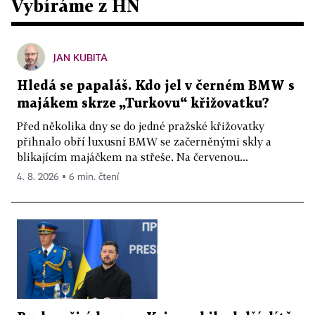
Vybíráme z HN
JAN KUBITA
Hledá se papaláš. Kdo jel v černém BMW s
majákem skrze „Turkovu“ křižovatku?
Před několika dny se do jedné pražské křižovatky
přihnalo obří luxusní BMW se začerněnými skly a
blikajícím majáčkem na střeše. Na červenou...
4. 8. 2026 ▪ 6 min. čtení