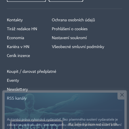
Kontakty
Ochrana osobních údajů
Tiráž redakce HN
Prohlášení o cookies
Economia
Nastavení soukromí
Kariéra v HN
Všeobecné smluvní podmínky
Ceník inzerce
Koupit / darovat předplatné
Eventy
×
Newslettery
RSS kanály
Autorská práva vykonává vydavatel. Bez písemného svolení vydavatele je
zakázáno jakékoli užití částí nebo celku díla, zejména rozmnožování a šíření