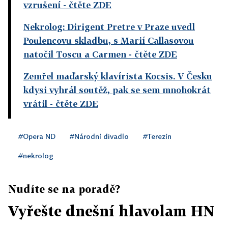
vzrušení
- čtěte ZDE
Nekrolog: Dirigent Pretre v Praze uvedl
Poulencovu skladbu, s Marií Callasovou
natočil Toscu a Carmen
- čtěte ZDE
Zemřel maďarský klavírista Kocsis. V Česku
kdysi vyhrál soutěž, pak se sem mnohokrát
vrátil
- čtěte ZDE
#Opera ND
#Národní divadlo
#Terezín
#nekrolog
Nudíte se na poradě?
Vyřešte dnešní hlavolam HN