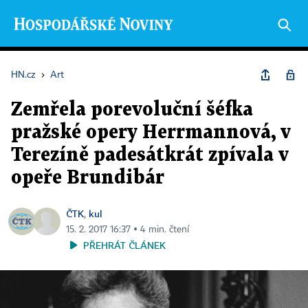
HN.cz
›
Art
Zemřela porevoluční šéfka
pražské opery Herrmannová, v
Terezíně padesátkrát zpívala v
opeře Brundibár
ČTK
kul
,
15. 2. 2017 16:37 ▪ 4 min. čtení
PŘEHRÁT ČLÁNEK