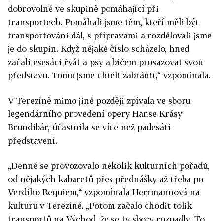
dobrovolně ve skupině pomáhající při
transportech. Pomáhali jsme těm, kteří měli být
transportováni dál, s přípravami a rozdělovali jsme
je do skupin. Když nějaké číslo scházelo, hned
začali esesáci řvát a psy a bičem prosazovat svou
představu. Tomu jsme chtěli zabránit,“ vzpomínala.
V Terezíně mimo jiné později zpívala ve sboru
legendárního provedení opery Hanse Krásy
Brundibár, účastnila se více než padesáti
představení.
„Denně se provozovalo několik kulturních pořadů,
od nějakých kabaretů přes přednášky až třeba po
Verdiho Requiem,“ vzpomínala Herrmannová na
kulturu v Terezíně. „Potom začalo chodit tolik
transportů na Východ, že se ty sbory rozpadly. To