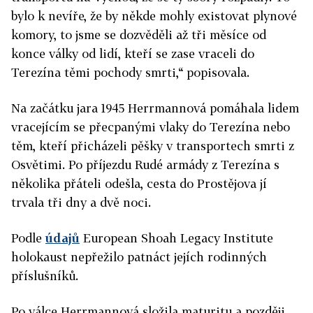
bylo k nevíře, že by někde mohly existovat plynové
komory, to jsme se dozvěděli až tři měsíce od
konce války od lidí, kteří se zase vraceli do
Terezína těmi pochody smrti,“ popisovala.
Na začátku jara 1945 Herrmannová pomáhala lidem
vracejícím se přecpanými vlaky do Terezína nebo
těm, kteří přicházeli pěšky v transportech smrti z
Osvětimi. Po příjezdu Rudé armády z Terezína s
několika přáteli odešla, cesta do Prostějova jí
trvala tři dny a dvě noci.
Podle
údajů
European Shoah Legacy Institute
holokaust nepřežilo patnáct jejích rodinných
příslušníků.
Po válce Herrmannová složila maturitu a později