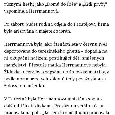
různými hesly, jako „Domů do Říše“ a „Židi pryč“,“
vzpomínala Herrmannová.
Po záboru Sudet rodina odjela do Prostějova, firma
byla arizována a majetek zabrán.
Herrmannová byla jako čtrnáctiletá v červnu 1943
deportována do terezínského ghetta – dopadla na
ni okupační nařízení postihující děti smíšených
manželství. Přestože matka Herrmannové nebyla
Židovka, dcera byla zapsána do židovské matriky, a
podle norimberských zákonů tedy považována za
židovskou míšenku.
V Terezíně byla Herrmannová umístěna spolu s
dalšími třiceti dívkami. Převážnou většinu času
pracovala na poli. „Já jsem kromě jiného pracovala