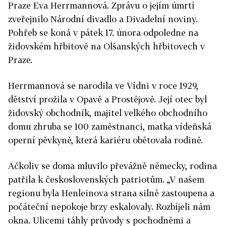
Praze Eva Herrmannová. Zprávu o jejím úmrtí
zveřejnilo Národní divadlo a Divadelní noviny.
Pohřeb se koná v pátek 17. února odpoledne na
židovském hřbitově na Olšanských hřbitovech v
Praze.
Herrmannová se narodila ve Vídni v roce 1929,
dětství prožila v Opavě a Prostějově. Její otec byl
židovský obchodník, majitel velkého obchodního
domu zhruba se 100 zaměstnanci, matka vídeňská
operní pěvkyně, která kariéru obětovala rodině.
Ačkoliv se doma mluvilo převážně německy, rodina
patřila k československých patriotům. „V našem
regionu byla Henleinova strana silně zastoupena a
počáteční nepokoje brzy eskalovaly. Rozbíjeli nám
okna. Ulicemi táhly průvody s pochodněmi a