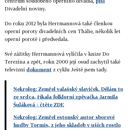
centrum soudobého operního divadla,
píší
Divadelní noviny.
Do roku 2012 byla Herrmannová také členkou
operní poroty divadelních cen Thálie, několik let
operní porotě i předsedala.
Své zážitky Herrmannová vylíčila v knize Do
Terezína a zpět, roku 2000 její osud zachytil také
televizní
dokument
z cyklu Ještě jsem tady.
Nekrolog: Zemřel valašský slavíček. Dělám to
ze srdca, říkala folklorní zpěvačka Jarmila
Šuláková
- čtěte ZDE
Nekrolog: Zemřel estonský autor sborové
hudby Tormis, z jeho skladeb v uších rostlo