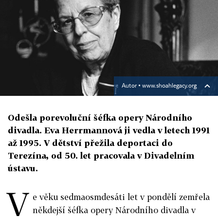
Autor ▪
www.shoahlegacy.org
Odešla porevoluční šéfka opery Národního
divadla. Eva Herrmannová ji vedla v letech 1991
až 1995. V dětství přežila deportaci do
Terezína, od 50. let pracovala v Divadelním
ústavu.
V
e věku sedmaosmdesáti let v pondělí zemřela
někdejší šéfka opery Národního divadla v