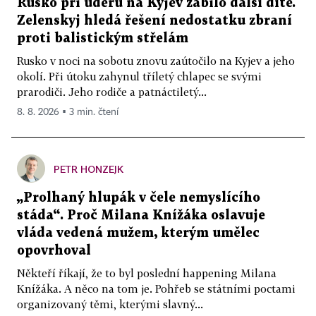
Rusko při úderu na Kyjev zabilo další dítě.
Zelenskyj hledá řešení nedostatku zbraní
proti balistickým střelám
Rusko v noci na sobotu znovu zaútočilo na Kyjev a jeho
okolí. Při útoku zahynul tříletý chlapec se svými
prarodiči. Jeho rodiče a patnáctiletý...
8. 8. 2026 ▪ 3 min. čtení
PETR HONZEJK
„Prolhaný hlupák v čele nemyslícího
stáda“. Proč Milana Knížáka oslavuje
vláda vedená mužem, kterým umělec
opovrhoval
Někteří říkají, že to byl poslední happening Milana
Knížáka. A něco na tom je. Pohřeb se státními poctami
organizovaný těmi, kterými slavný...