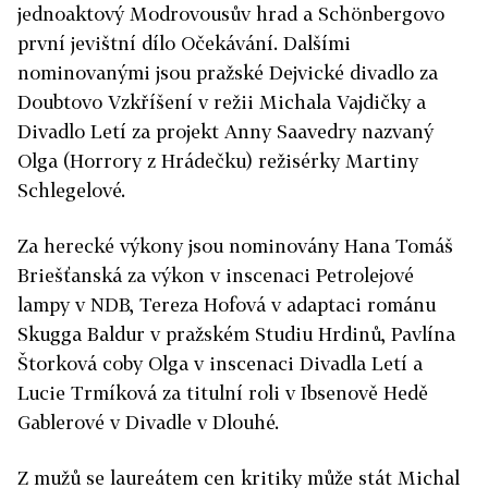
jednoaktový Modrovousův hrad a Schönbergovo
první jevištní dílo Očekávání. Dalšími
nominovanými jsou pražské Dejvické divadlo za
Doubtovo Vzkříšení v režii Michala Vajdičky a
Divadlo Letí za projekt Anny Saavedry nazvaný
Olga (Horrory z Hrádečku) režisérky Martiny
Schlegelové.
Za herecké výkony jsou nominovány Hana Tomáš
Briešťanská za výkon v inscenaci Petrolejové
lampy v NDB, Tereza Hofová v adaptaci románu
Skugga Baldur v pražském Studiu Hrdinů, Pavlína
Štorková coby Olga v inscenaci Divadla Letí a
Lucie Trmíková za titulní roli v Ibsenově Hedě
Gablerové v Divadle v Dlouhé.
Z mužů se laureátem cen kritiky může stát Michal