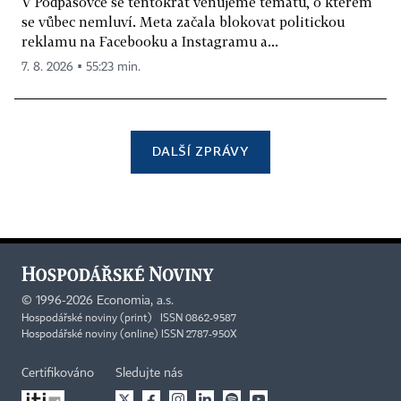
V Podpásovce se tentokrát věnujeme tématu, o kterém
se vůbec nemluví. Meta začala blokovat politickou
reklamu na Facebooku a Instagramu a...
7. 8. 2026 ▪ 55:23 min.
DALŠÍ ZPRÁVY
©
1996-2026
Economia, a.s.
Hospodářské noviny (print) ISSN 0862-9587
Hospodářské noviny (online) ISSN 2787-950X
Certifikováno
Sledujte nás