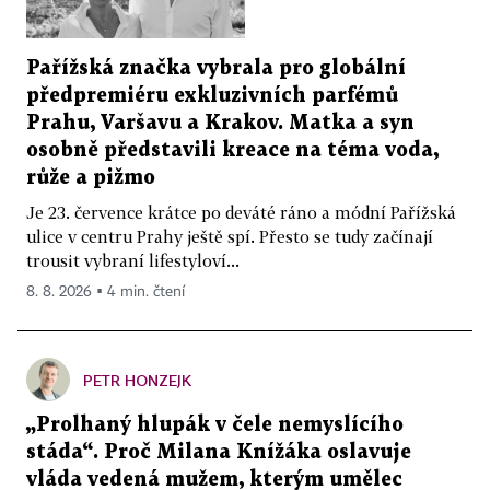
Pařížská značka vybrala pro globální
předpremiéru exkluzivních parfémů
Prahu, Varšavu a Krakov. Matka a syn
osobně představili kreace na téma voda,
růže a pižmo
Je 23. července krátce po deváté ráno a módní Pařížská
ulice v centru Prahy ještě spí. Přesto se tudy začínají
trousit vybraní lifestyloví...
8. 8. 2026 ▪ 4 min. čtení
PETR HONZEJK
„Prolhaný hlupák v čele nemyslícího
stáda“. Proč Milana Knížáka oslavuje
vláda vedená mužem, kterým umělec