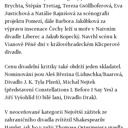
Brychta, Štěpán Tretiag, Tereza Gsöllhoferová, Eva
Justichová a Natálie Rajnišová za scénografii
projektu Pomezí, dále Barbora Jakůbková za
výpravu inscenace Čechy leží u moře v Naivním
divadle Liberec a Jakub Kopecký. Navrhl scénu k
Vianově Pěně dní v královéhradeckém Klicperově
divadle.
Cenu divadelní kritiky také obdrží jeden skladatel.
Nominováni jsou Aleš Březina (Liduschka/Baarová,
Divadlo J. K. Tyla Plzeň), Michal Nejtek
(představení Constellations I. Before I Say Yes) a
Jiří Vyšohlíd (O bílé lani, Divadlo Drak).
V neoceňované kategorii Největší zážitek ze
zahraničního divadla zvítězil Shakespearův
Hamlet, jak ho v režii Thomase Ostermeiera uvedla