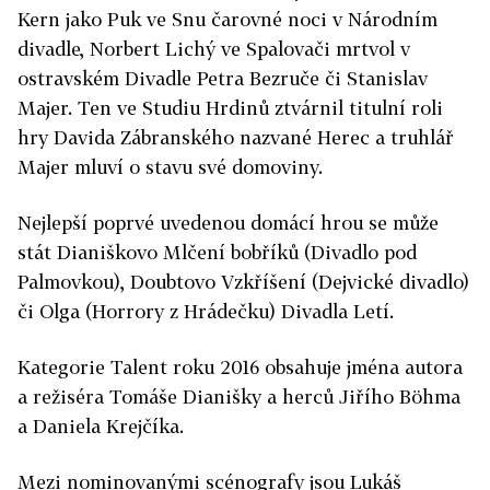
Kern jako Puk ve Snu čarovné noci v Národním
divadle, Norbert Lichý ve Spalovači mrtvol v
ostravském Divadle Petra Bezruče či Stanislav
Majer. Ten ve Studiu Hrdinů ztvárnil titulní roli
hry Davida Zábranského nazvané Herec a truhlář
Majer mluví o stavu své domoviny.
Nejlepší poprvé uvedenou domácí hrou se může
stát Dianiškovo Mlčení bobříků (Divadlo pod
Palmovkou), Doubtovo Vzkříšení (Dejvické divadlo)
či Olga (Horrory z Hrádečku) Divadla Letí.
Kategorie Talent roku 2016 obsahuje jména autora
a režiséra Tomáše Dianišky a herců Jiřího Böhma
a Daniela Krejčíka.
Mezi nominovanými scénografy jsou Lukáš