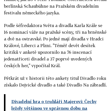
berlínská Schaubühne na Pražském divadelním
festivalu německého jazyka.
Podle šéfredaktora Světu a divadla Karla Krále se
16 nominací váže na pražské scény, tři na brněnské
a dvě na ostravské. Po jedné mají divadla v Hradci
Králové, Liberci a Plzni. "Téměř devět desítek
kritiků v anketě upozornilo na 76 inscenací
jedenatřiceti divadel a 37 poprvé uvedených
českých her," vypočítal Král.
Pětkrát už v historii této ankety titul Divadlo roku
získalo Dejvické divadlo a také Divadlo Na zábradlí.
Divadelní hra o truhláři Majerovi: Čechy
ležely většinou ve správnou dobu na