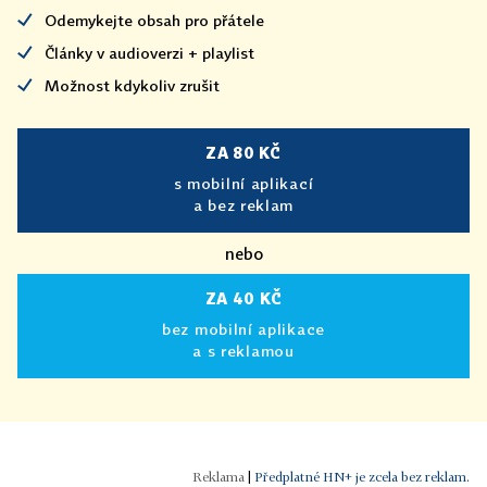
Odemykejte obsah pro přátele
Články v audioverzi + playlist
Možnost kdykoliv zrušit
ZA 80 KČ
s mobilní aplikací
a bez reklam
nebo
ZA 40 KČ
bez mobilní aplikace
a s reklamou
|
Předplatné HN+ je zcela bez reklam.