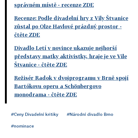
správném místě
- recenze ZDE
Recenze: Podle divadelní hry z Vily Štvanice
zůstal po Olze Havlové prázdný prostor
-
čtěte ZDE
Divadlo Letí v novince ukazuje nejhorší
představy matky aktivistky, hraje je ve Vile
Štvanice
- čtěte ZDE
Režisér Radok v dvojprogramu v Brně spojí
Bartókovu operu a Schönbergovo
monodrama
- čtěte ZDE
#Ceny Divadelní kritiky
#Národní divadlo Brno
#nominace