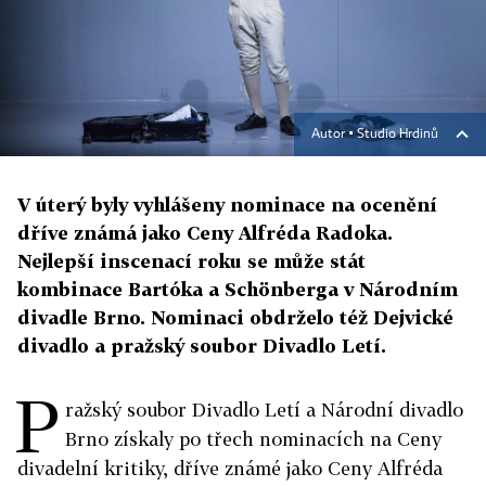
Autor ▪
Studio Hrdinů
V úterý byly vyhlášeny nominace na ocenění
dříve známá jako Ceny Alfréda Radoka.
Nejlepší inscenací roku se může stát
kombinace Bartóka a Schönberga v Národním
divadle Brno. Nominaci obdrželo též Dejvické
divadlo a pražský soubor Divadlo Letí.
P
ražský soubor Divadlo Letí a Národní divadlo
Brno získaly po třech nominacích na Ceny
divadelní kritiky, dříve známé jako Ceny Alfréda