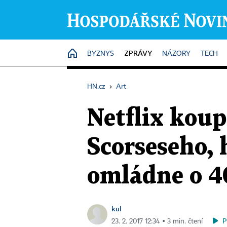
ZPRÁVY
HOME
BYZNYS
NÁZORY
TECH
HN.cz
›
Art
Netflix koup
Scorseseho, 
omládne o 40
kul
P
23. 2. 2017 12:34 ▪ 3 min. čtení