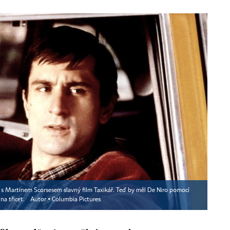
il s Martinem Scorsesem slavný film Taxikář. Teď by měl De Niro pomocí
na třicet.
Autor ▪
Columbia Pictures