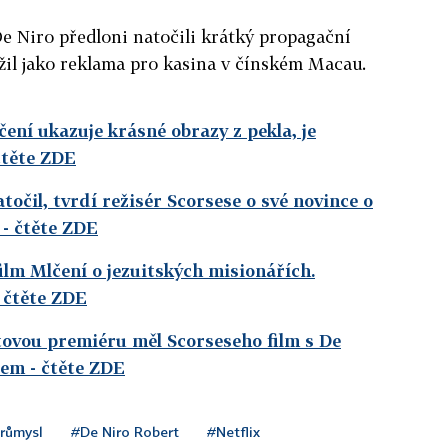
e Niro předloni natočili krátký propagační
užil jako reklama pro kasina v čínském Macau.
ení ukazuje krásné obrazy z pekla, je
čtěte ZDE
točil, tvrdí režisér Scorsese o své novince o
- čtěte ZDE
ilm Mlčení o jezuitských misionářích.
 čtěte ZDE
tovou premiéru měl Scorseseho film s De
tem
- čtěte ZDE
průmysl
#De Niro Robert
#Netflix