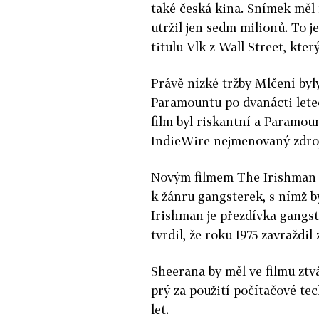
také česká kina. Snímek měl 
utržil jen sedm milionů. To 
titulu Vlk z Wall Street, kter
Právě nízké tržby Mlčení byl
Paramountu po dvanácti lete
film byl riskantní a Paramoun
IndieWire nejmenovaný zdro
Novým filmem The Irishman s
k žánru gangsterek, s nímž bý
Irishman je přezdívka gangst
tvrdil, že roku 1975 zavraž
Sheerana by měl ve filmu ztv
prý za použití počítačové te
let.