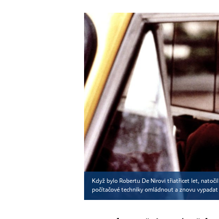
Když bylo Robertu De Nirovi třiatřicet let, natoč
počítačové techniky omládnout a znovu vypadat 