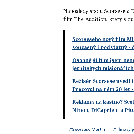
Naposledy spolu Scorsese a D
film The Audition, který slo
Scorseseho nový film Mlč
současný i podstatný
- 
Osobnější film jsem nena
jezuitských misionářích
Režisér Scorsese uvedl f
Pracoval na něm 28 let
-
Reklama na kasino? Svě
Nirem, DiCapriem a Pit
#Scorsese Martin
#filmový 