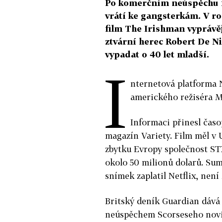
Po komerčním neúspěchu f
vrátí ke gangsterkám. V ro
film The Irishman vyprávě
ztvární herec Robert De Ni
vypadat o 40 let mladší.
I
nternetová platforma N
amerického režiséra M
Informaci přinesl časo
magazín Variety. Film měl v
zbytku Evropy společnost STX
okolo 50 milionů dolarů. Sum
snímek zaplatil Netflix, není
Britský deník Guardian dává
neúspěchem Scorseseho novin