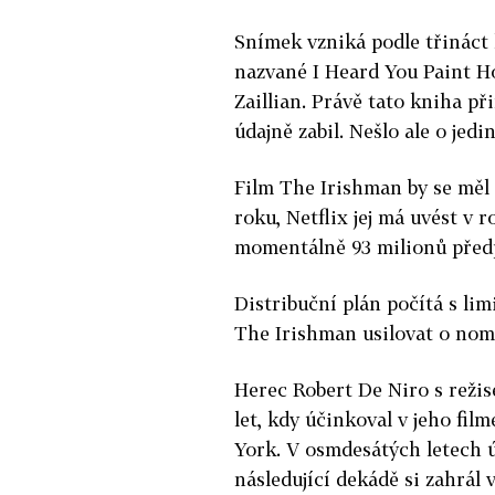
Snímek vzniká podle třináct 
nazvané I Heard You Paint Ho
Zaillian. Právě tato kniha p
údajně zabil. Nešlo ale o jedi
Film The Irishman by se měl 
roku, Netflix jej má uvést v 
momentálně 93 milionů předp
Distribuční plán počítá s l
The Irishman usilovat o nom
Herec Robert De Niro s reži
let, kdy účinkoval v jeho fi
York. V osmdesátých letech ú
následující dekádě si zahrál