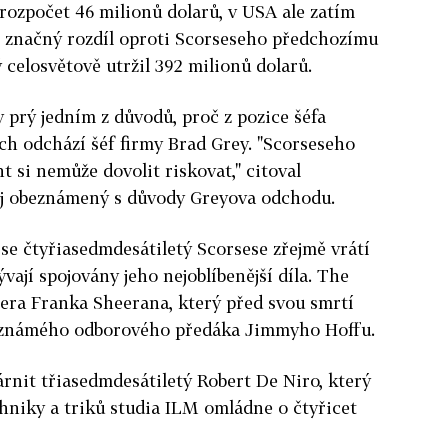
rozpočet 46 milionů dolarů, v USA ale zatím
je značný rozdíl oproti Scorseseho předchozímu
ý celosvětově utržil 392 milionů dolarů.
y prý jedním z důvodů, proč z pozice šéfa
ch odchází šéf firmy Brad Grey. "Scorseseho
t si nemůže dovolit riskovat," citoval
j obeznámený s důvody Greyova odchodu.
e čtyřiasedmdesátiletý Scorsese zřejmě vrátí
vají spojovány jeho nejoblíbenější díla. The
era Franka Sheerana, který před svou smrtí
dil známého odborového předáka Jimmyho Hoffu.
árnit třiasedmdesátiletý Robert De Niro, který
chniky a triků studia ILM omládne o čtyřicet