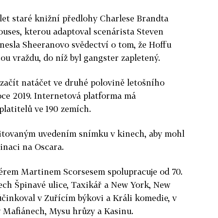
let staré knižní předlohy Charlese Brandta
uses, kterou adaptoval scenárista Steven
řinesla Sheeranovo svědectví o tom, že Hoffu
nou vraždu, do níž byl gangster zapletený.
začít natáčet ve druhé polovině letošního
roce 2019. Internetová platforma má
latitelů ve 190 zemích.
imitovaným uvedením snímku v kinech, aby mohl
inaci na Oscara.
sérem Martinem Scorsesem spolupracuje od 70.
lmech Špinavé ulice, Taxikář a New York, New
činkoval v Zuřícím býkovi a Králi komedie, v
 v Mafiánech, Mysu hrůzy a Kasinu.