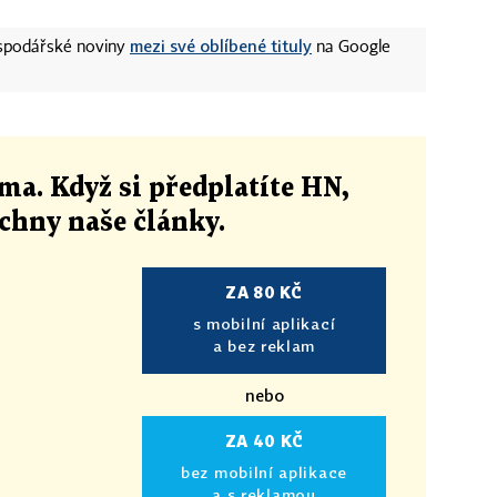
mezi své oblíbené tituly
ospodářské noviny
na Google
ma. Když si předplatíte HN,
echny naše články
.
ZA 80 KČ
s mobilní aplikací
a bez reklam
nebo
ZA 40 KČ
bez mobilní aplikace
a s reklamou