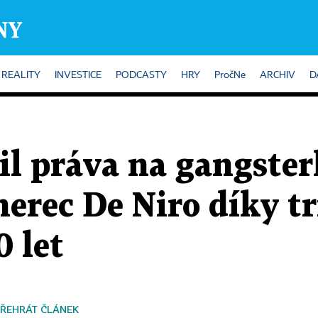
REALITY
INVESTICE
PODCASTY
HRY
PročNe
ARCHIV
D
il práva na gangster
herec De Niro díky 
 let
ŘEHRÁT ČLÁNEK