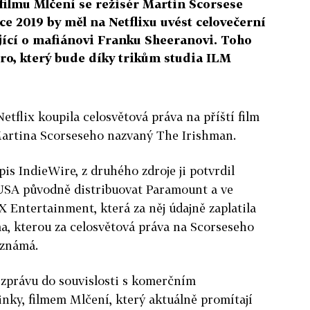
ilmu Mlčení se režisér Martin Scorsese
ce 2019 by měl na Netflixu uvést celovečerní
jící o mafiánovi Franku Sheeranovi. Toho
ro, který bude díky trikům studia ILM
etflix koupila celosvětová práva na příští film
artina Scorseseho nazvaný The Irishman.
pis IndieWire, z druhého zdroje ji potvrdil
 USA původně distribuovat Paramount a ve
 Entertainment, která za něj údajně zaplatila
a, kterou za celosvětová práva na Scorseseho
 známá.
 zprávu do souvislosti s komerčním
ky, filmem Mlčení, který aktuálně promítají