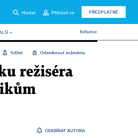
PŘEDPLATNÉ
Hledat
Přihlásit se
BeNative
ALŠÍ
Sdílet
Odemknout známému
ku režiséra
trikům
ODEBÍRAT AUTORA