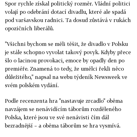
Spor rychle získal politický rozměr. Vládní politici
volají po odebrání dotací divadlu, které ale spadá
pod varšavskou radnici. Ta dosud zůstává v rukách
opozičních liberálů.
"Všichni bychom se měli těšit, že divadlo v Polsku
je stále schopno vyvolat takový povyk. Kdyby přece
šlo o lacinou provokaci, emoce by opadly den po
premiéře. Znamená to tedy, že umělci řekli něco
důležitého," napsal na webu týdeník Newsweek ve
svém polském vydání.
Podle recenzenta hra "nastavuje zrcadlo" oběma
navzájem se nenávidícím táborům rozděleného
Polska, které jsou ve své nenávisti čím dál
bezradnější – a oběma táborům se hra vysmívá.