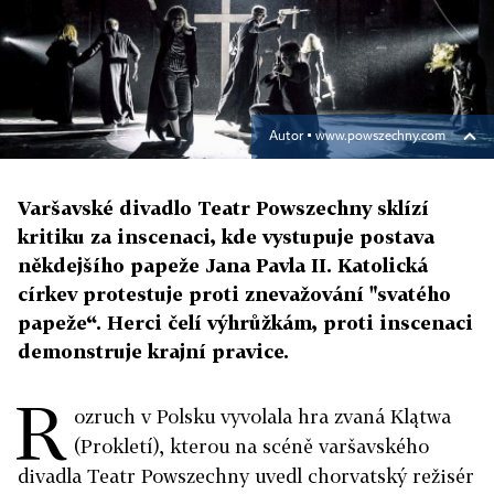
Autor ▪
www.powszechny.com
Varšavské divadlo Teatr Powszechny sklízí
kritiku za inscenaci, kde vystupuje postava
někdejšího papeže Jana Pavla II. Katolická
církev protestuje proti znevažování "svatého
papeže“. Herci čelí výhrůžkám, proti inscenaci
demonstruje krajní pravice.
R
ozruch v Polsku vyvolala hra zvaná Klątwa
(Prokletí), kterou na scéně varšavského
divadla Teatr Powszechny uvedl chorvatský režisér