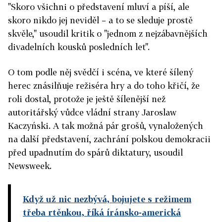
"Skoro všichni o představení mluví a píší, ale
skoro nikdo jej neviděl – a to se sleduje prostě
skvěle," usoudil kritik o "jednom z nejzábavnějších
divadelních kousků posledních let".
O tom podle něj svědčí i scéna, ve které šílený
herec znásilňuje režiséra hry a do toho křičí, že
roli dostal, protože je ještě šílenější než
autoritářský vůdce vládní strany Jaroslaw
Kaczyński. A tak možná pár grošů, vynaložených
na další představení, zachrání polskou demokracii
před upadnutím do spárů diktatury, usoudil
Newsweek.
Když už nic nezbývá, bojujete s režimem
třeba rtěnkou, říká íránsko-americká