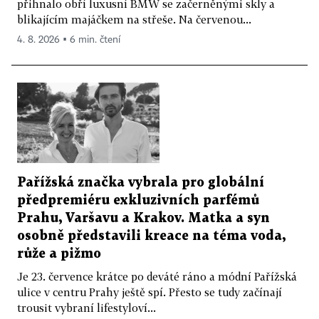
přihnalo obří luxusní BMW se začerněnými skly a
blikajícím majáčkem na střeše. Na červenou...
4. 8. 2026 ▪ 6 min. čtení
Pařížská značka vybrala pro globální
předpremiéru exkluzivních parfémů
Prahu, Varšavu a Krakov. Matka a syn
osobně představili kreace na téma voda,
růže a pižmo
Je 23. července krátce po deváté ráno a módní Pařížská
ulice v centru Prahy ještě spí. Přesto se tudy začínají
trousit vybraní lifestyloví...