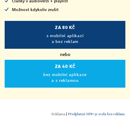
Články v audioverzi + playlist
Možnost kdykoliv zrušit
ZA 80 KČ
s mobilní aplikací
a bez reklam
nebo
ZA 40 KČ
bez mobilní aplikace
a s reklamou
|
Předplatné HN+ je zcela bez reklam.