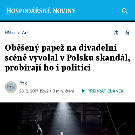
HN.cz
›
Art
Oběšený papež na divadelní
scéně vyvolal v Polsku skandál,
probírají ho i politici
ČTK
PŘEHRÁT ČLÁNEK
28. 2. 2017 15:42 ▪ 3 min. čtení