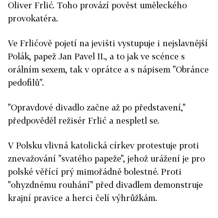
Oliver Frlić. Toho provází pověst uměleckého
provokatéra.
Ve Frlićově pojetí na jevišti vystupuje i nejslavnější
Polák, papež Jan Pavel II., a to jak ve scénce s
orálním sexem, tak v oprátce a s nápisem "Obránce
pedofilů".
"Opravdové divadlo začne až po představení,"
předpověděl režisér Frlić a nespletl se.
V Polsku vlivná katolická církev protestuje proti
znevažování "svatého papeže", jehož urážení je pro
polské věřící prý mimořádně bolestné. Proti
"ohyzdnému rouhání" před divadlem demonstruje
krajní pravice a herci čelí výhrůžkám.