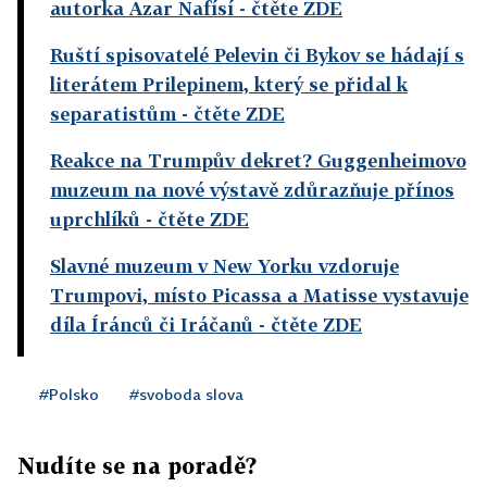
autorka Azar Nafísí
- čtěte ZDE
Ruští spisovatelé Pelevin či Bykov se hádají s
literátem Prilepinem, který se přidal k
separatistům
- čtěte ZDE
Reakce na Trumpův dekret? Guggenheimovo
muzeum na nové výstavě zdůrazňuje přínos
uprchlíků
- čtěte ZDE
Slavné muzeum v New Yorku vzdoruje
Trumpovi, místo Picassa a Matisse vystavuje
díla Íránců či Iráčanů
- čtěte ZDE
#Polsko
#svoboda slova
Nudíte se na poradě?