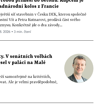
ýrobou příměsí do betonu. Kupcem je
adnárodní kolos z Francie
jvětší síť stavebnin v Česku DEK, kterou společně
astní Vít a Petra Kutnarovi, prodává část svého
znysu. Konkrétně jde o dva závody...
 8. 2026 ▪ 3 min. čtení
y. V senátních volbách
sel v paláci na Malé
eží samozřejmě na kritériích,
vat. Ale je velmi pravděpodobné,