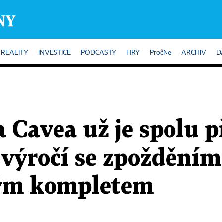
REALITY
INVESTICE
PODCASTY
HRY
PročNe
ARCHIV
D
 Cavea už je spolu př
 výročí se zpoždění
vým kompletem