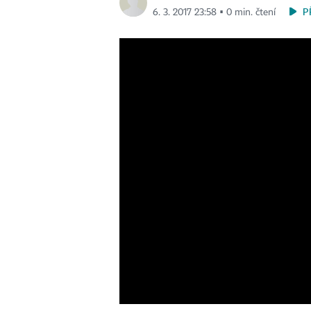
P
6. 3. 2017 23:58 ▪ 0 min. čtení