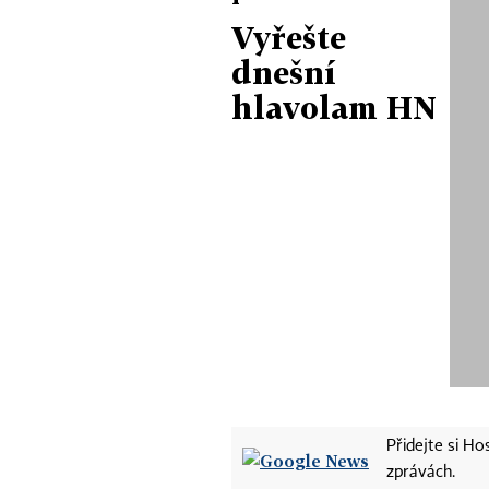
Vyřešte
dnešní
hlavolam HN
Přidejte si H
zprávách.