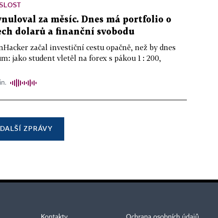
ISLOST
ynuloval za měsíc. Dnes má portfolio o
ch dolarů a finanční svobodu
nHacker začal investiční cestu opačně, než by dnes
m: jako student vletěl na forex s pákou 1 : 200,
in.
DALŠÍ ZPRÁVY
Kontakty
Ochrana osobních údajů