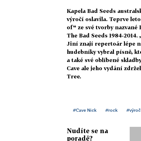
Kapela Bad Seeds australsk
výročí oslavila. Teprve let
of“ ze své tvorby nazvané 
The Bad Seeds 1984-2014. „
Jiní znají repertoár lépe n
hudebníky vybral písně, kt
a také své oblíbené skladb
Cave ale jeho vydání zdrže
Tree.
#Cave Nick
#rock
#výroč
Nudíte se na
poradě?