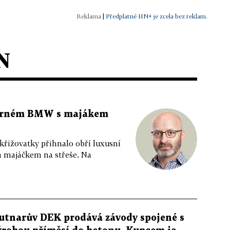
|
Předplatné HN+ je zcela bez reklam.
N
 černém BMW s majákem
 křižovatky přihnalo obří luxusní
m majáčkem na střeše. Na
utnarův DEK prodává závody spojené s