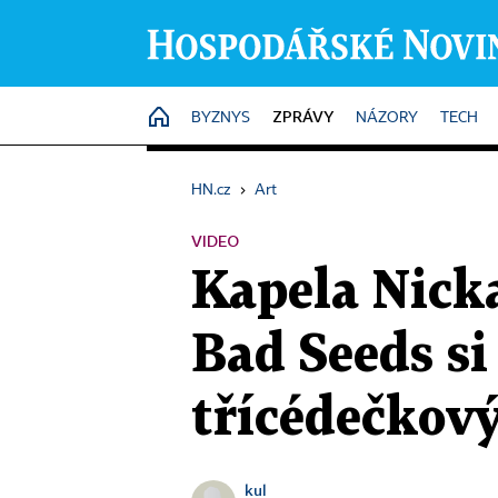
ZPRÁVY
HOME
BYZNYS
NÁZORY
TECH
HN.cz
›
Art
VIDEO
Kapela Nicka
Bad Seeds si
třícédečko
kul