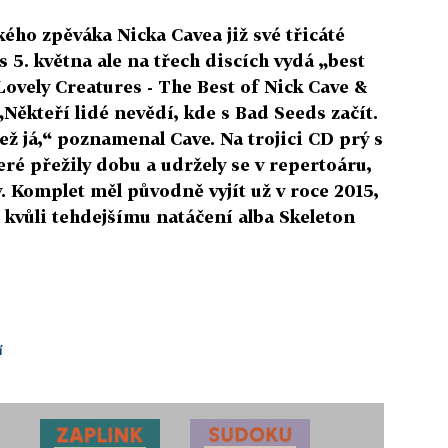
ého zpěváka Nicka Cavea již své třicáté
os 5. května ale na třech discích vydá „best
Lovely Creatures - The Best of Nick Cave &
Někteří lidé nevědí, kde s Bad Seeds začít.
ež já,“ poznamenal Cave. Na trojici CD prý s
eré přežily dobu a udržely se v repertoáru,
y. Komplet měl původně vyjít už v roce 2015,
l kvůli tehdejšímu natáčení alba Skeleton
í