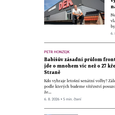
v
n
Ne
vl
by
6.
PETR HONZEJK
Babišův zásadní průlom front
jde o mnohem víc než o 27 kře
Straně
Kdo vyhraje letošní senátní volby? Zál
podle kterých budeme vítězství posuzo
že...
6. 8. 2026 ▪ 5 min. čtení