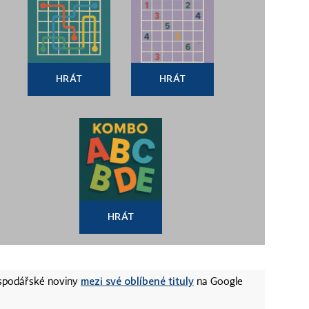
HRÁT
HRÁT
HRÁT
mezi své oblíbené tituly
ospodářské noviny
na Google