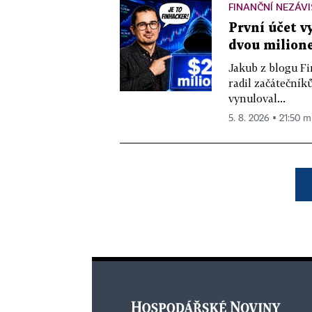
FINANČNÍ NEZÁV
První účet v
dvou milione
Jakub z blogu Fi
radil začátečníků
vynuloval...
5. 8. 2026 ▪ 21:50 m