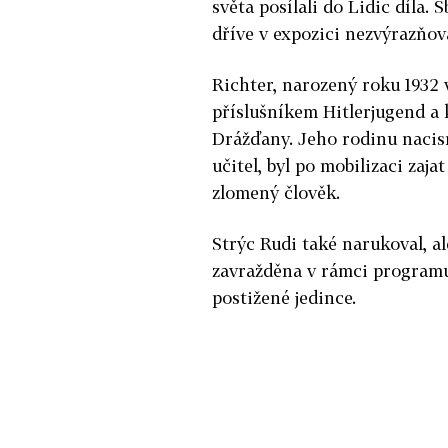
světa posílali do Lidic díla.
dříve v expozici nezvýrazňova
Richter, narozený roku 1932 v
příslušníkem Hitlerjugend a k
Drážďany. Jeho rodinu nacis
učitel, byl po mobilizaci zaja
zlomený člověk.
Strýc Rudi také narukoval, ale
zavražděna v rámci programu 
postižené jedince.