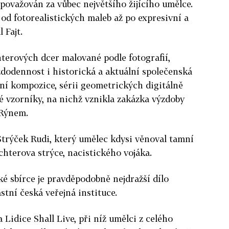
považován za vůbec největšího žijícího umělce.
 od fotorealistických maleb až po expresivní a
 Fajt.
terových dcer malované podle fotografií,
aždodennost i historická a aktuální společenská
tní kompozice, sérii geometrických digitálně
 vzorníky, na nichž vznikla zakázka výzdoby
 Rýnem.
Strýček Rudi, který umělec kdysi věnoval tamní
ichterova strýce, nacistického vojáka.
ké sbírce je pravděpodobně nejdražší dílo
stní česká veřejná instituce.
a Lidice Shall Live, při níž umělci z celého