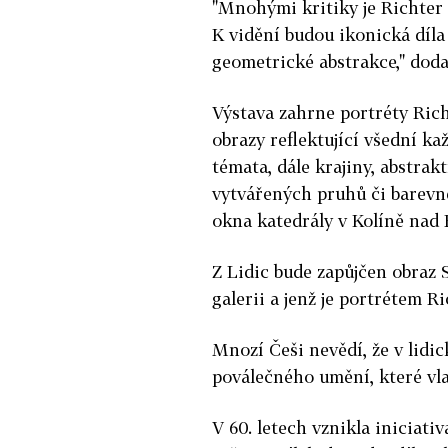
"Mnohými kritiky je Richter 
K vidění budou ikonická díla
geometrické abstrakce," dodal
Výstava zahrne portréty Rich
obrazy reflektující všední k
témata, dále krajiny, abstrak
vytvářených pruhů či barevné
okna katedrály v Kolíně nad
Z Lidic bude zapůjčen obraz 
galerii a jenž je portrétem R
Mnozí Češi nevědí, že v lidic
poválečného umění, které vla
V 60. letech vznikla iniciativ