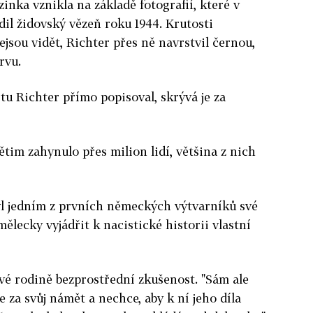
inka vznikla na základě fotografií, které v
dil židovský vězeň roku 1944. Krutosti
jsou vidět, Richter přes ně navrstvil černou,
rvu.
tu Richter přímo popisoval, skrývá je za
im zahynulo přes milion lidí, většina z nich
yl jedním z prvních německých výtvarníků své
mělecky vyjádřit k nacistické historii vlastní
vé rodině bezprostřední zkušenost. "Sám ale
 za svůj námět a nechce, aby k ní jeho díla