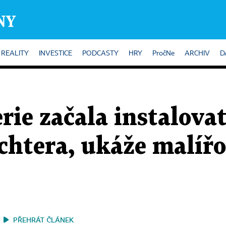
REALITY
INVESTICE
PODCASTY
HRY
PročNe
ARCHIV
D
rie začala instalova
htera, ukáže malířo
PŘEHRÁT ČLÁNEK