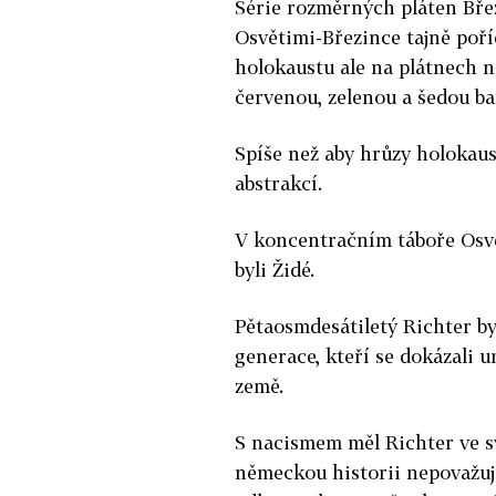
Série rozměrných pláten Břez
Osvětimi-Březince tajně poří
holokaustu ale na plátnech ne
červenou, zelenou a šedou ba
Spíše než aby hrůzy holokaus
abstrakcí.
V koncentračním táboře Osvět
byli Židé.
Pětaosmdesátiletý Richter b
generace, kteří se dokázali u
země.
S nacismem měl Richter ve s
německou historii nepovažuje