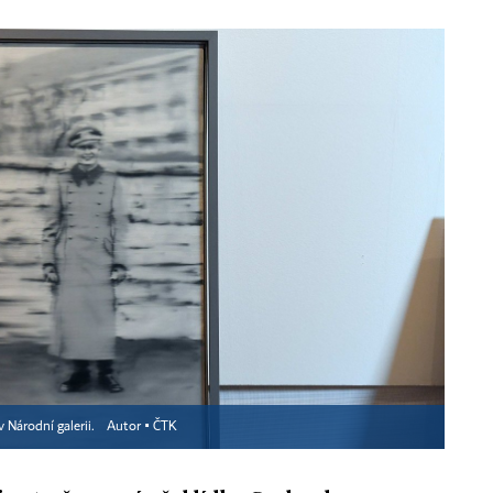
v Národní galerii.
Autor ▪
ČTK