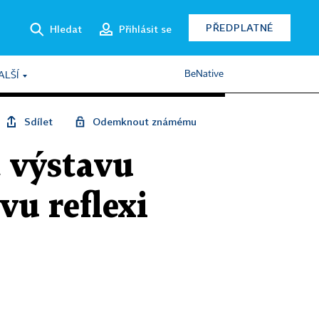
PŘEDPLATNÉ
Hledat
Přihlásit se
BeNative
ALŠÍ
Sdílet
Odemknout známému
t výstavu
vu reflexi