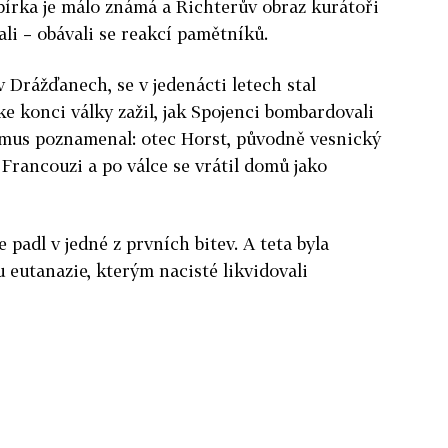
 Sbírka je málo známá a Richterův obraz kurátoři
li – obávali se reakcí pamětníků.
 Drážďanech, se v jedenácti letech stal
e konci války zažil, jak Spojenci bombardovali
mus poznamenal: otec Horst, původně vesnický
t Francouzi a po válce se vrátil domů jako
 padl v jedné z prvních bitev. A teta byla
eutanazie, kterým nacisté likvidovali