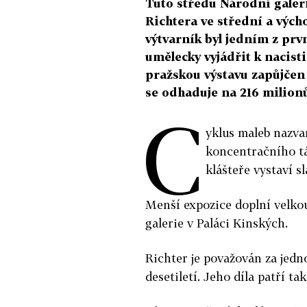
Tuto středu Národní galer
Richtera ve střední a výc
výtvarník byl jedním z prv
umělecky vyjádřit k nacisti
pražskou výstavu zapůjčen
se odhaduje na 216 milion
C
yklus maleb nazvan
koncentračního t
klášteře vystaví 
Menší expozice doplní velkou
galerie v Paláci Kinských.
Richter je považován za jed
desetiletí. Jeho díla patří t