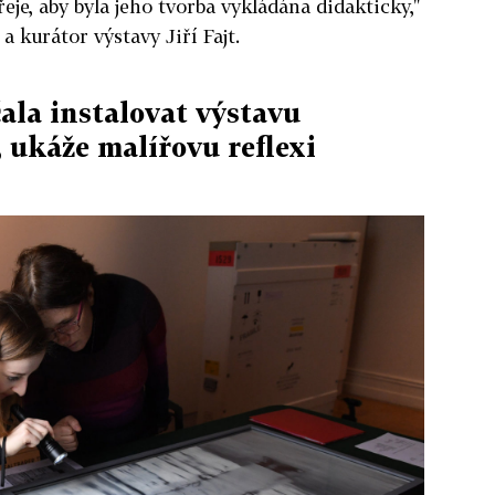
řeje, aby byla jeho tvorba vykládána didakticky,"
a kurátor výstavy Jiří Fajt.
ala instalovat výstavu
 ukáže malířovu reflexi