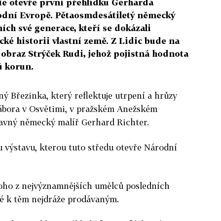
ie otevře první přehlídku Gerharda
hodní Evropě. Pětaosmdesátiletý německý
ních své generace, kteří se dokázali
cké historii vlastní země. Z Lidic bude na
 obraz Strýček Rudi, jehož pojistná hodnota
ů korun.
ý Březinka, který reflektuje utrpení a hrůzy
ábora v Osvětimi, v pražském Anežském
slavný německý malíř Gerhard Richter.
 výstavu, kterou tuto středu otevře Národní
noho z nejvýznamnějších umělců posledních
aké k těm nejdráže prodávaným.