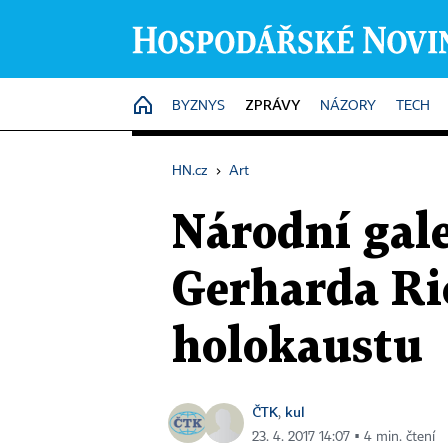
ZPRÁVY
HOME
BYZNYS
NÁZORY
TECH
HN.cz
›
Art
Národní gale
Gerharda Ric
holokaustu
ČTK
kul
,
23. 4. 2017 14:07 ▪ 4 min. čtení