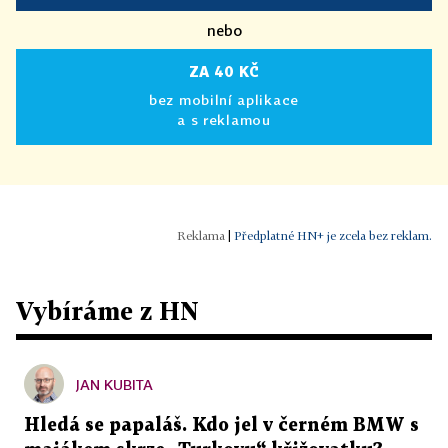
nebo
ZA 40 KČ
bez mobilní aplikace
a s reklamou
|
Předplatné HN+ je zcela bez reklam.
Vybíráme z HN
JAN KUBITA
Hledá se papaláš. Kdo jel v černém BMW s