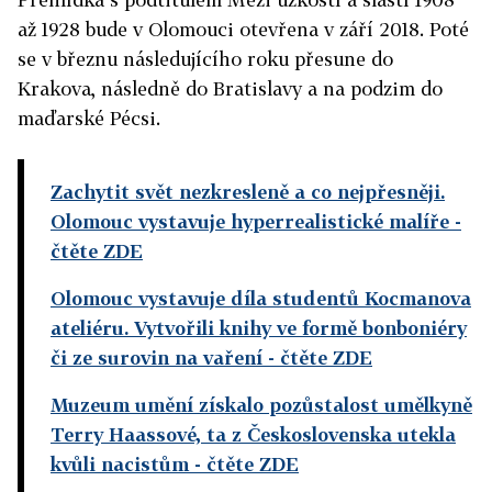
až 1928 bude v Olomouci otevřena v září 2018. Poté
se v březnu následujícího roku přesune do
Krakova, následně do Bratislavy a na podzim do
maďarské Pécsi.
Zachytit svět nezkresleně a co nejpřesněji.
Olomouc vystavuje hyperrealistické malíře
-
čtěte ZDE
Olomouc vystavuje díla studentů Kocmanova
ateliéru. Vytvořili knihy ve formě bonboniéry
či ze surovin na vaření
- čtěte ZDE
Muzeum umění získalo pozůstalost umělkyně
Terry Haassové, ta z Československa utekla
kvůli nacistům
- čtěte ZDE