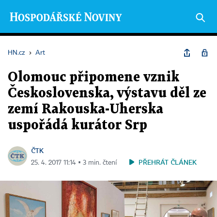
HN.cz
›
Art
Olomouc připomene vznik
Československa, výstavu děl ze
zemí Rakouska-Uherska
uspořádá kurátor Srp
ČTK
PŘEHRÁT ČLÁNEK
25. 4. 2017 11:14 ▪ 3 min. čtení