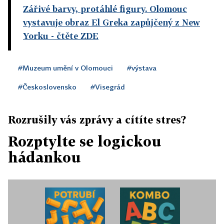
Zářivé barvy, protáhlé figury. Olomouc
vystavuje obraz El Greka zapůjčený z New
Yorku
- čtěte ZDE
#Muzeum umění v Olomouci
#výstava
#Československo
#Visegrád
Rozrušily vás zprávy a cítíte stres?
Rozptylte se logickou
hádankou