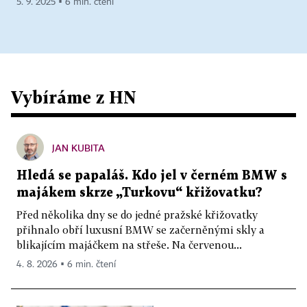
5. 9. 2025 ▪ 6 min. čtení
Vybíráme z HN
JAN KUBITA
Hledá se papaláš. Kdo jel v černém BMW s
majákem skrze „Turkovu“ křižovatku?
Před několika dny se do jedné pražské křižovatky
přihnalo obří luxusní BMW se začerněnými skly a
blikajícím majáčkem na střeše. Na červenou...
4. 8. 2026 ▪ 6 min. čtení