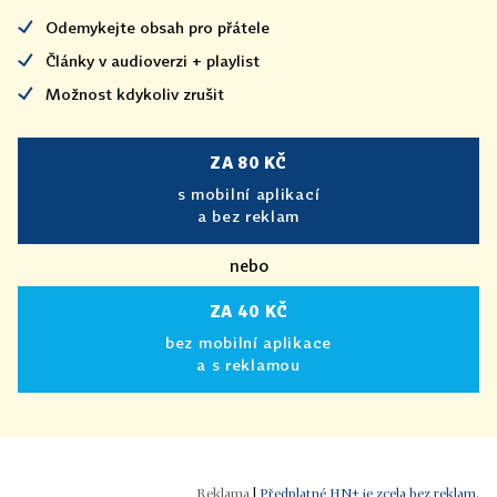
Odemykejte obsah pro přátele
Články v audioverzi + playlist
Možnost kdykoliv zrušit
ZA 80 KČ
s mobilní aplikací
a bez reklam
nebo
ZA 40 KČ
bez mobilní aplikace
a s reklamou
|
Předplatné HN+ je zcela bez reklam.