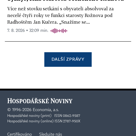
Více než stovku setkání s obyvateli absolvoval za
necelé čtyři roky ve funkci starosty Rožnova pod
Radhoštěm Jan Kučera. „Snažíme se...
7. 8. 2026 ▪ 32:09 min.
DALŠÍ ZPRÁVY
©
1996-2026
Economia, a.s.
Hospodářské noviny (print) ISSN 0862-9587
Hospodářské noviny (online) ISSN 2787-950X
Certifikováno
Sledujte nás