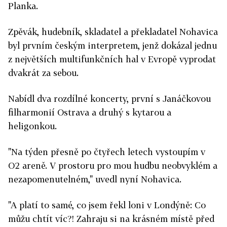
Planka.
Zpěvák, hudebník, skladatel a překladatel Nohavica
byl prvním českým interpretem, jenž dokázal jednu
z největších multifunkčních hal v Evropě vyprodat
dvakrát za sebou.
Nabídl dva rozdílné koncerty, první s Janáčkovou
filharmonií Ostrava a druhý s kytarou a
heligonkou.
"Na týden přesně po čtyřech letech vystoupím v
O2 areně. V prostoru pro mou hudbu neobvyklém a
nezapomenutelném," uvedl nyní Nohavica.
"A platí to samé, co jsem řekl loni v Londýně: Co
můžu chtít víc?! Zahraju si na krásném místě před