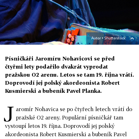
Autor ▪
Shutterstock
Písničkáři Jaromíru Nohavicovi se před
čtyřmi lety podařilo dvakrát vyprodat
pražskou O2 arenu. Letos se tam 19. října vrátí.
Doprovodí jej polský akordeonista Robert
Kusmierski a bubeník Pavel Planka.
J
aromír Nohavica se po čtyřech letech vrátí do
pražské O2 areny. Populární písničkář tam
vystoupí letos 19. října. Doprovodí jej polský
akordeonista Robert Kusmierski a bubeník Pavel