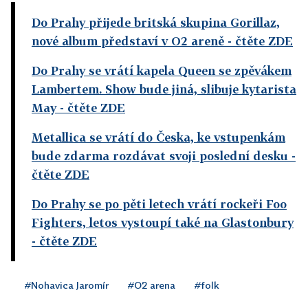
Do Prahy přijede britská skupina Gorillaz,
nové album představí v O2 areně
- čtěte ZDE
Do Prahy se vrátí kapela Queen se zpěvákem
Lambertem. Show bude jiná, slibuje kytarista
May
- čtěte ZDE
Metallica se vrátí do Česka, ke vstupenkám
bude zdarma rozdávat svoji poslední desku
-
čtěte ZDE
Do Prahy se po pěti letech vrátí rockeři Foo
Fighters, letos vystoupí také na Glastonbury
- čtěte ZDE
#Nohavica Jaromír
#O2 arena
#folk