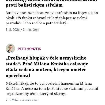
proti balistickým střelám
Rusko v noci na sobotu znovu zaútočilo na Kyjev a jeho
okolí. Při útoku zahynul tříletý chlapec se svými
prarodiči. Jeho rodiče a patnáctiletý...
8. 8. 2026 ▪ 3 min. čtení
PETR HONZEJK
„Prolhaný hlupák v čele nemyslícího
stáda“. Proč Milana Knížáka oslavuje
vláda vedená mužem, kterým umělec
opovrhoval
Někteří říkají, že to byl poslední happening Milana
Knížáka. A něco na tom je. Pohřeb se státními poctami
organizovaný těmi, kterými slavný...
7. 8. 2026 ▪ 4 min. čtení