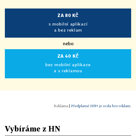
ZA 80 KČ
s mobilní aplikací
a bez reklam
nebo
ZA 40 KČ
bez mobilní aplikace
a s reklamou
|
Předplatné HN+ je zcela bez reklam.
Vybíráme z HN