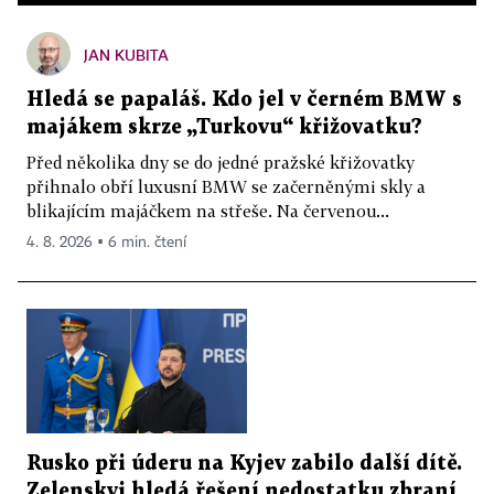
JAN KUBITA
Hledá se papaláš. Kdo jel v černém BMW s
majákem skrze „Turkovu“ křižovatku?
Před několika dny se do jedné pražské křižovatky
přihnalo obří luxusní BMW se začerněnými skly a
blikajícím majáčkem na střeše. Na červenou...
4. 8. 2026 ▪ 6 min. čtení
Rusko při úderu na Kyjev zabilo další dítě.
Zelenskyj hledá řešení nedostatku zbraní