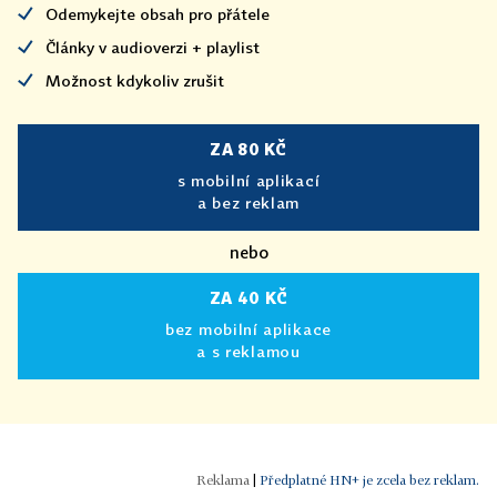
Odemykejte obsah pro přátele
Články v audioverzi + playlist
Možnost kdykoliv zrušit
ZA 80 KČ
s mobilní aplikací
a bez reklam
nebo
ZA 40 KČ
bez mobilní aplikace
a s reklamou
|
Předplatné HN+ je zcela bez reklam.