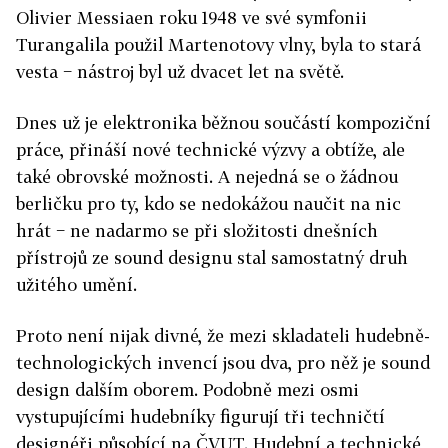
Olivier Messiaen roku 1948 ve své symfonii
Turangalila použil Martenotovy vlny, byla to stará
vesta − nástroj byl už dvacet let na světě.
Dnes už je elektronika běžnou součástí kompoziční
práce, přináší nové technické výzvy a obtíže, ale
také obrovské možnosti. A nejedná se o žádnou
berličku pro ty, kdo se nedokážou naučit na nic
hrát − ne nadarmo se při složitosti dnešních
přístrojů ze sound designu stal samostatný druh
užitého umění.
Proto není nijak divné, že mezi skladateli hudebně-
technologických invencí jsou dva, pro něž je sound
design dalším oborem. Podobně mezi osmi
vystupujícími hudebníky figurují tři techničtí
designéři působící na ČVUT. Hudební a technické