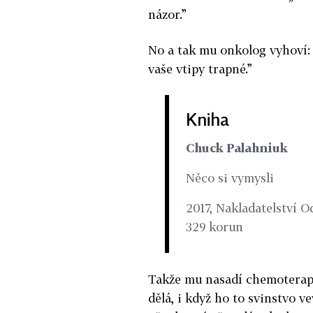
názor.”
No a tak mu onkolog vyhoví: 
vaše vtipy trapné.”
Kniha
Chuck Palahniuk
Něco si vymysli
2017, Nakladatelství O
329 korun
Takže mu nasadí chemoterapii 
dělá, i když ho to svinstvo v