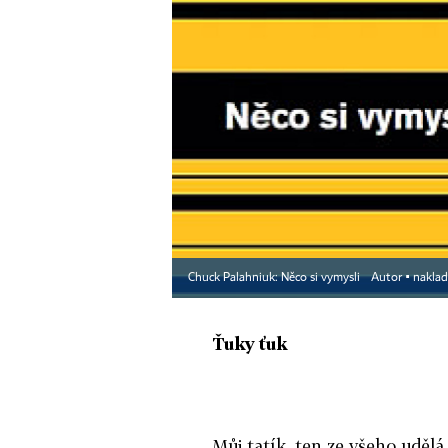
Chuck Palahniuk: Něco si vymysli
Autor ▪
naklad
Ťuky ťuk
Můj tatík, ten ze všeho udělá