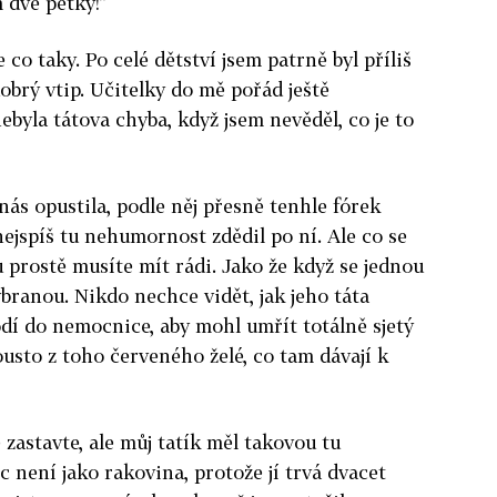
m dvě pětky!”
 co taky. Po celé dětství jsem patrně byl příliš
obrý vtip. Učitelky do mě pořád ještě
ebyla tátova chyba, když jsem nevěděl, co je to
nás opustila, podle něj přesně tenhle fórek
nejspíš tu nehumornost zdědil po ní. Ale co se
tu prostě musíte mít rádi. Jako že když se jednou
branou. Nikdo nechce vidět, jak jeho táta
dí do nemocnice, aby mohl umřít totálně sjetý
ousto z toho červeného želé, co tam dávají k
ě zastavte, ale můj tatík měl takovou tu
 není jako rakovina, protože jí trvá dvacet