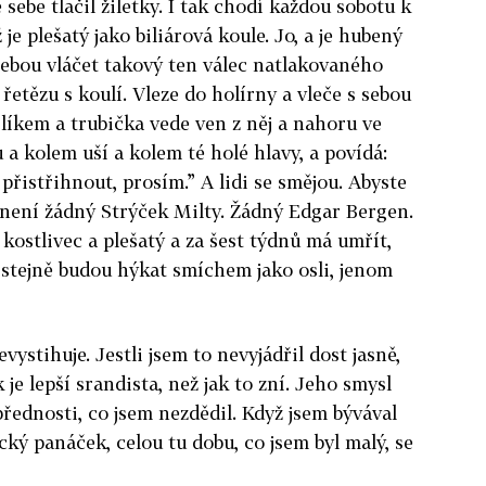
 sebe tlačil žiletky. I tak chodí každou sobotu k
 je plešatý jako biliárová koule. Jo, a je hubený
 sebou vláčet takový ten válec natlakovaného
etězu s koulí. Vleze do holírny a vleče s sebou
líkem a trubička vede ven z něj a nahoru ve
a kolem uší a kolem té holé hlavy, a povídá:
řistřihnout, prosím.” A lidi se smějou. Abyste
 není žádný Strýček Milty. Žádný Edgar Bergen.
kostlivec a plešatý a za šest týdnů má umřít,
di stejně budou hýkat smíchem jako osli, jenom
vystihuje. Jestli jsem to nevyjádřil dost jasně,
k je lepší srandista, než jak to zní. Jeho smysl
řednosti, co jsem nezdědil. Když jsem bývával
ký panáček, celou tu dobu, co jsem byl malý, se