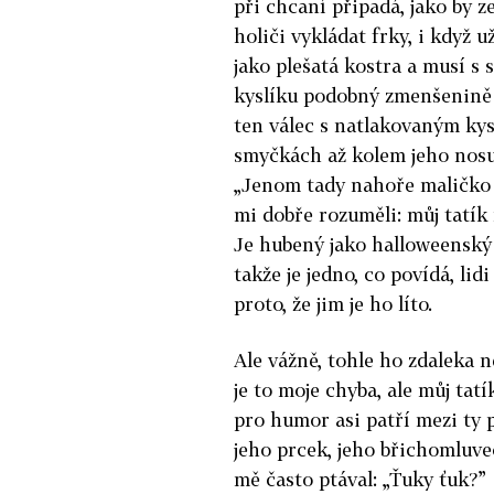
při chcaní připadá, jako by ze
holiči vykládat frky, i když už
jako plešatá kostra a musí s
kyslíku podobný zmenšenině ř
ten válec s natlakovaným kys
smyčkách až kolem jeho nosu 
„Jenom tady nahoře maličko p
mi dobře rozuměli: můj tatík
Je hubený jako halloweenský 
takže je jedno, co povídá, li
proto, že jim je ho líto.
Ale vážně, tohle ho zdaleka ne
je to moje chyba, ale můj tatí
pro humor asi patří mezi ty p
jeho prcek, jeho břichomluvec
mě často ptával: „Ťuky ťuk?”