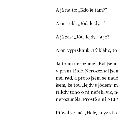
A já na to: „Kdo je tam?”
A on řekl: „Jód, lejdy... ”
A já zas: „Jód, lejdy... a jó?”
A on vyprsknul: „Tý bláho, to
Já tomu nerozuměl. Byl jsem 
v první třídě. Nerozeznal jse
měl rád, a proto jsem se nauč
jsem, že tou „lejdy s jódem“ 
Nikdy toho o ní neřekl víc, ne
nerozuměla. Prostě s ní NEB
Ptával se mě: „Hele, když si 