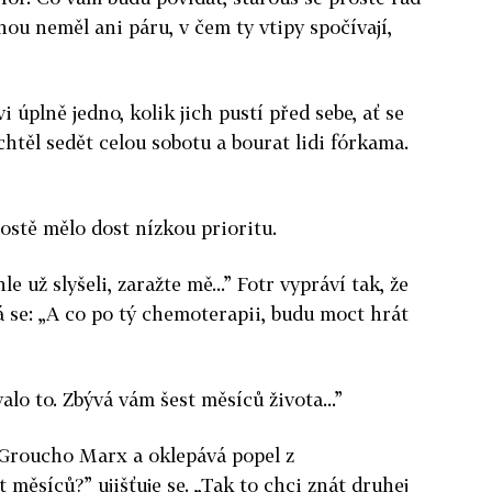
nou neměl ani páru, v čem ty vtipy spočívají,
i úplně jedno, kolik jich pustí před sebe, ať se
chtěl sedět celou sobotu a bourat lidi fórkama.
ostě mělo dost nízkou prioritu.
le už slyšeli, zaražte mě...” Fotr vypráví tak, že
á se: „A co po tý chemoterapii, budu moct hrát
lo to. Zbývá vám šest měsíců života...”
 Groucho Marx a oklepává popel z
 měsíců?” ujišťuje se. „Tak to chci znát druhej