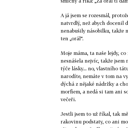
smíchy a říká: „Za orál ti dá
A já jsem se rozesmál, protože
natvrdlý, než abych docenil d
nenabušily násobilku, takže n
ten „orál“.
Moje máma, ta naše lejdy, co 
nesnášela nejvíc, takže jsem 
týče lásky... no, vlastního tá
narodíte, nemáte v tom na vy
dýchá z nějaké nádržky a cho
morfiem, a nedá si tam ani s
večeři.
Jestli jsem to už říkal, tak m
rakovinu podstaty, co ani moc