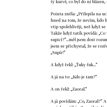
tý kurvě, co byl do ní blázen,
Pointa zněla: „Přilepila na u
hned na tom, že nevím, kdo by
vtip spolehlivěji, než když se
Takže když tatík povídá: „Co 
supicí?”...měl jsem dost roz
jsem se přichystal, že se roz
„Supír!”
A když řekl: „Ťuky ťuk...”
A já na to: „Kdo je tam?”
A on řekl: „Zaoral.”
A já povídám: „Co, Zaoral?” 