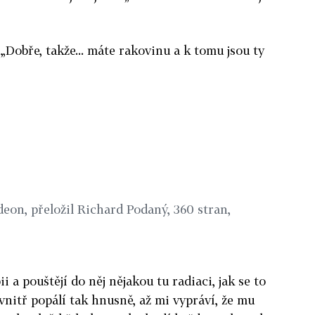
„Dobře, takže... máte rakovinu a k tomu jsou ty
deon, přeložil Richard Podaný, 360 stran,
a pouštějí do něj nějakou tu radiaci, jak se to
evnitř popálí tak hnusně, až mi vypráví, že mu