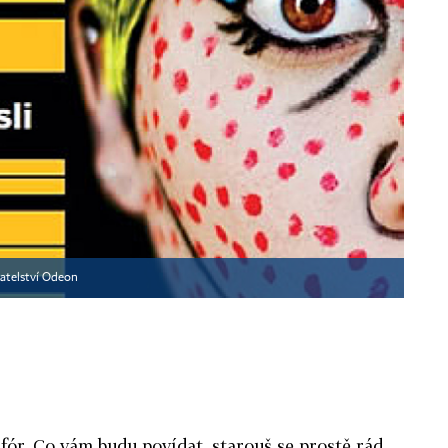
atelství Odeon
 fór. Co vám budu povídat, starouš se prostě rád