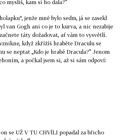
 co myslíš, kam si ho dala?”
cholapku“, jenže mně bylo sedm, já se zasekl
l van Gogh ani co je to kurva, a nic nezabije
 začnete táty dožadovat, ať vám to vysvětlí.
vznikne, když zkřížíš hraběte Draculu se
umu se neptat „Kdo je hrabě Dracula?” Jenom
řehoním, a počkal jsem si, až si sám odpoví:
A on se UŽ V TU CHVÍLI popadal za břicho