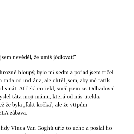
 jsem nevěděl, že umíš jódlovat!”
hrozně hloupý, bylo mi sedm a pořád jsem trčel
m Inda od Indiána, ale chtěl jsem, aby mě tatík
il smát. Ať řekl co řekl, smál jsem se. Odhadoval
myslel táta moji mámu, která od nás utekla.
ž že byla „fakt kočka”, ale že vtipům
YLA zábava.
tehdy Vinca Van Goghů uříz to ucho a poslal ho