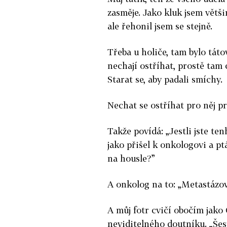
zasměje. Jako kluk jsem větši
ale řehonil jsem se stejně.
Třeba u holiče, tam bylo tátov
nechají ostříhat, prostě tam 
Starat se, aby padali smíchy.
Nechat se ostříhat pro něj pr
Takže povídá: „Jestli jste tenh
jako přišel k onkologovi a pt
na housle?”
A onkolog na to: „Metastázova
A můj fotr cvičí obočím jako
neviditelného doutníku. „Šest