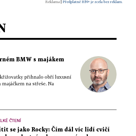
|
Předplatné HN+ je zcela bez reklam.
N
 černém BMW s majákem
 křižovatky přihnalo obří luxusní
m majáčkem na střeše. Na
LKÉ ČTENÍ
ítit se jako Rocky: Čím dál víc lidí cvičí