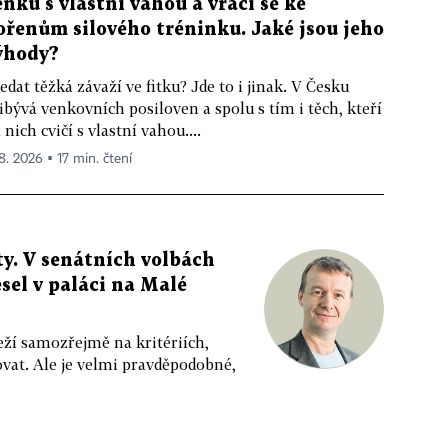
enku s vlastní vahou a vrací se ke
ořenům silového tréninku. Jaké jsou jeho
ýhody?
edat těžká závaží ve fitku? Jde to i jinak. V Česku
ibývá venkovních posiloven a spolu s tím i těch, kteří
 nich cvičí s vlastní vahou....
 8. 2026 ▪ 17 min. čtení
y. V senátních volbách
sel v paláci na Malé
eží samozřejmě na kritériích,
vat. Ale je velmi pravděpodobné,