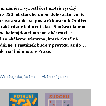
m náměstí vyrostl šest metrů vysoký
n z 350 let starého dubu. Jeho autorem je
 provoz stánku se postará kavárník Ondřej
 také různé kulturní akce. Součástí kmenu
 se kolemjdoucí mohou občerstvit a
 se Skálovou výstavou, která aktuálně
zdárně. Prastánek bude v provozu až do 3.
lo na jiné místo v Praze.
#Valdštejnská jízdárna
#Národní galerie