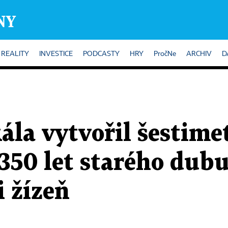
REALITY
INVESTICE
PODCASTY
HRY
PročNe
ARCHIV
D
ála vytvořil šestime
 350 let starého dub
i žízeň