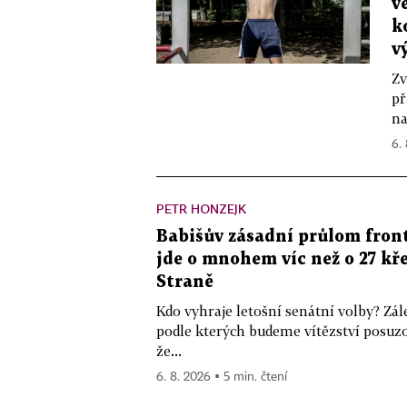
v
k
v
Zv
př
na
6.
PETR HONZEJK
Babišův zásadní průlom front
jde o mnohem víc než o 27 kře
Straně
Kdo vyhraje letošní senátní volby? Zál
podle kterých budeme vítězství posuzo
že...
6. 8. 2026 ▪ 5 min. čtení