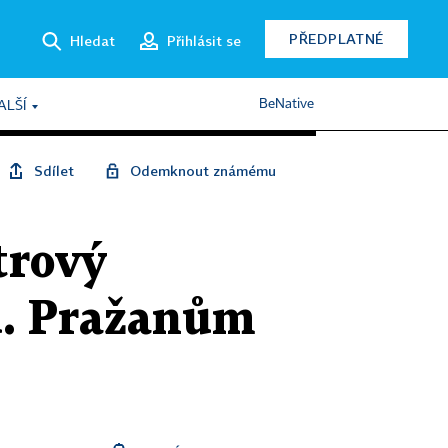
PŘEDPLATNÉ
Hledat
Přihlásit se
BeNative
ALŠÍ
Sdílet
Odemknout známému
trový
u. Pražanům