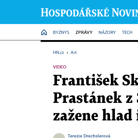
ZPRÁVY
HOME
BYZNYS
NÁZORY
TECH
HN.cz
›
Art
VIDEO
František Sk
Prastánek z
zažene hlad 
Terezie Drechslerová