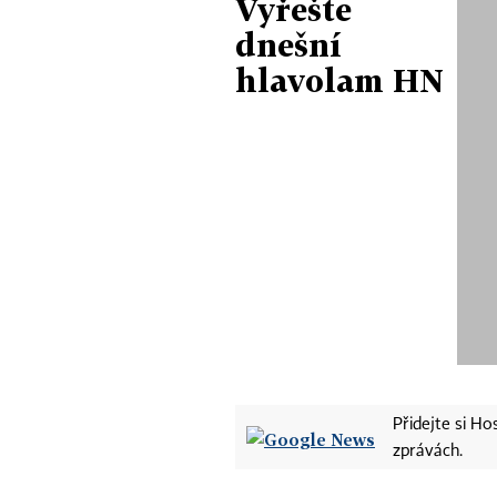
Vyřešte
dnešní
hlavolam HN
Přidejte si H
zprávách.