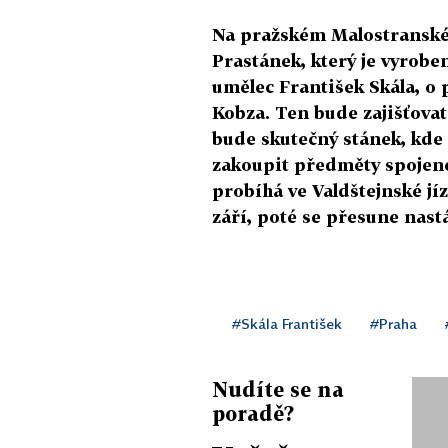
Na pražském Malostranské
Prastánek, který je vyrobe
umělec František Skála, o
Kobza. Ten bude zajišťovat
bude skutečný stánek, kde
zakoupit předměty spojené
probíhá ve Valdštejnské jí
září, poté se přesune nastá
#Skála František
#Praha
Nudíte se na
poradě?