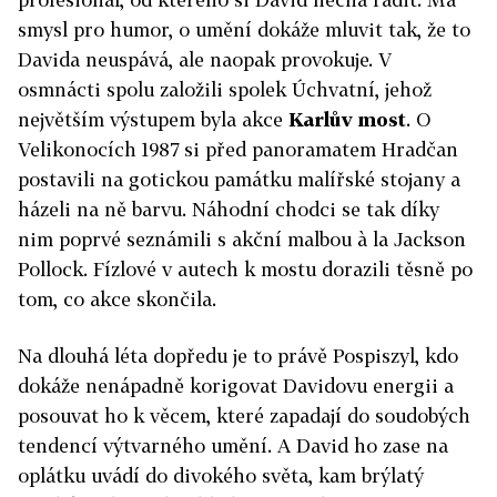
smysl pro humor, o umění dokáže mluvit tak, že to
Davida neuspává, ale naopak provokuje. V
osmnácti spolu založili spolek Úchvatní, jehož
největším výstupem byla akce
Karlův most
. O
Velikonocích 1987 si před panoramatem Hradčan
postavili na gotickou památku malířské stojany a
házeli na ně barvu. Náhodní chodci se tak díky
nim poprvé seznámili s akční malbou à la Jackson
Pollock. Fízlové v autech k mostu dorazili těsně po
tom, co akce skončila.
Na dlouhá léta dopředu je to právě Pospiszyl, kdo
dokáže nenápadně korigovat Davidovu energii a
posouvat ho k věcem, které zapadají do soudobých
tendencí výtvarného umění. A David ho zase na
oplátku uvádí do divokého světa, kam brýlatý