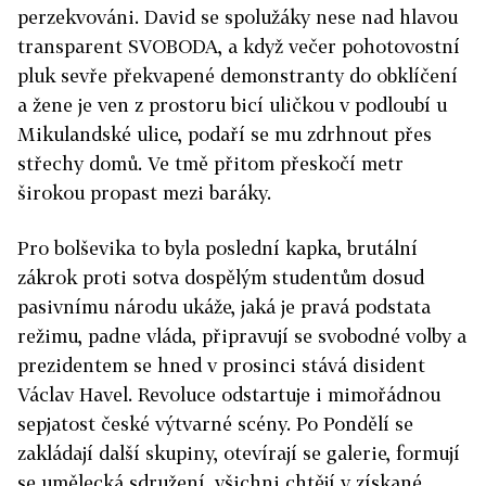
perzekvováni. David se spolužáky nese nad hlavou
transparent SVOBODA, a když večer pohotovostní
pluk sevře překvapené demonstranty do obklíčení
a žene je ven z prostoru bicí uličkou v podloubí u
Mikulandské ulice, podaří se mu zdrhnout přes
střechy domů. Ve tmě přitom přeskočí metr
širokou propast mezi baráky.
Pro bolševika to byla poslední kapka, brutální
zákrok proti sotva dospělým studentům dosud
pasivnímu národu ukáže, jaká je pravá podstata
režimu, padne vláda, připravují se svobodné volby a
prezidentem se hned v prosinci stává disident
Václav Havel. Revoluce odstartuje i mimořádnou
sepjatost české výtvarné scény. Po Pondělí se
zakládají další skupiny, otevírají se galerie, formují
se umělecká sdružení, všichni chtějí v získané