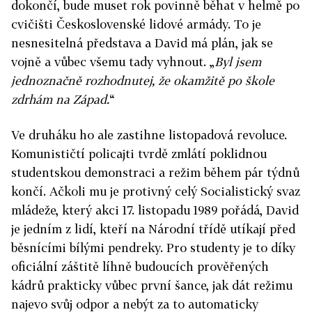
dokončí, bude muset rok povinně běhat v helmě po
cvičišti Československé lidové armády. To je
nesnesitelná představa a David má plán, jak se
vojně a vůbec všemu tady vyhnout. „
Byl jsem
jednoznačně rozhodnutej, že okamžitě po škole
zdrhám na Západ.
“
Ve druháku ho ale zastihne listopadová revoluce.
Komunističtí policajti tvrdě zmlátí poklidnou
studentskou demonstraci a režim během pár týdnů
končí. Ačkoli mu je protivný celý Socialistický svaz
mládeže, který akci 17. listopadu 1989 pořádá, David
je jedním z lidí, kteří na Národní třídě utíkají před
běsnícími bílými pendreky. Pro studenty je to díky
oficiální záštitě líhně budoucích prověřených
kádrů prakticky vůbec první šance, jak dát režimu
najevo svůj odpor a nebýt za to automaticky