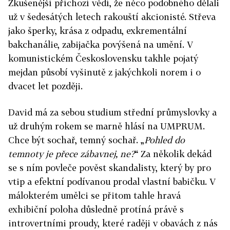
Zkušenější příchozí vědí, že něco podobného dělali
už v šedesátých letech rakouští akcionisté. Střeva
jako šperky, krása z odpadu, exkrementální
bakchanálie, zabijačka povýšená na umění. V
komunistickém Československu takhle pojatý
mejdan působí vyšinutě z jakýchkoli norem i o
dvacet let později.
David má za sebou studium střední průmyslovky a
už druhým rokem se marně hlásí na UMPRUM.
Chce být sochař, temný sochař. „
Pohled do
temnoty je přece zábavnej, ne?
“ Za několik dekád
se s ním povleče pověst skandalisty, který by pro
vtip a efektní podívanou prodal vlastní babičku. V
málokterém umělci se přitom tahle hravá
exhibiční poloha důsledně protíná právě s
introvertními proudy, které raději v obavách z nás