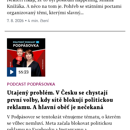
Knížáka. A něco na tom je. Pohřeb se státními poctami
organizovaný těmi, kterými slavný...
7. 8. 2026 ▪ 4 min. čtení
55:23
PODCAST PODPÁSOVKA
Utajený problém. V Česku se chystají
první volby, kdy sítě blokují politickou
reklamu. A hlavní oběť je nečekaná
V Podpásovce se tentokrát věnujeme tématu, o kterém
se vůbec nemluví. Meta začala blokovat politickou
reklamu na Facebooku a Instagramu a...