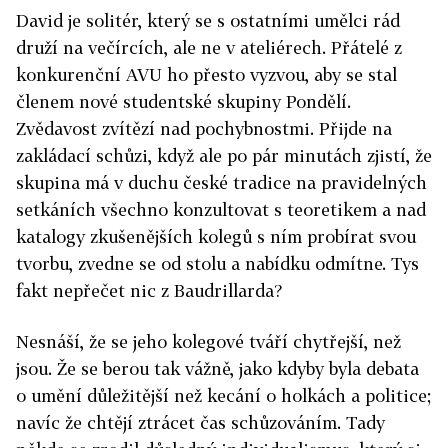
David je solitér, který se s ostatními umělci rád
druží na večírcích, ale ne v ateliérech. Přátelé z
konkurenční AVU ho přesto vyzvou, aby se stal
členem nové studentské skupiny Pondělí.
Zvědavost zvítězí nad pochybnostmi. Přijde na
zakládací schůzi, když ale po pár minutách zjistí, že
skupina má v duchu české tradice na pravidelných
setkáních všechno konzultovat s teoretikem a nad
katalogy zkušenějších kolegů s ním probírat svou
tvorbu, zvedne se od stolu a nabídku odmítne. Tys
fakt nepřečet nic z Baudrillarda?
Nesnáší, že se jeho kolegové tváří chytřejší, než
jsou. Že se berou tak vážně, jako kdyby byla debata
o umění důležitější než kecání o holkách a politice;
navíc že chtějí ztrácet čas schůzováním. Tady