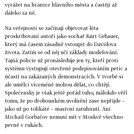
vyrážet na hranice hlavního města a častěji až
daleko za ně.
Na veřejnosti se začínají objevovat léta
proskribovaní autoři jako sochař Kurt Gebauer,
který má časem zásadně vstoupit do Davidova
života. Zatím se od něj učí základy modelování.
Tajná policie už pronásleduje jen ty, kteří proti
systému vystupují otevřeně podepisováním petic a
účastí na zakázaných demonstracích. V tvorbě si
ale umělci víceméně mohou dělat, co chtějí.
Společensky je však ještě pořád tuho, málokdo věří
tomu, že po drobounkém uvolnění zase nepřijde –
jako už po tolikáté – masivní zatuhnutí. Ani
Michail Gorbačov nemusí mít v Moskvě všechno
pevně v rukách.