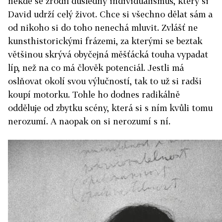
někde se zrodil důsledný individualismus, který si
David udrží celý život. Chce si všechno dělat sám a
od nikoho si do toho nenechá mluvit. Zvlášť ne
kunsthistorickými frázemi, za kterými se beztak
většinou skrývá obyčejná měšťácká touha vypadat
líp, než na co má člověk potenciál. Jestli má
oslňovat okolí svou výlučností, tak to už si radši
koupí motorku. Tohle ho dodnes radikálně
odděluje od zbytku scény, která si s ním kvůli tomu
nerozumí. A naopak on si nerozumí s ní.