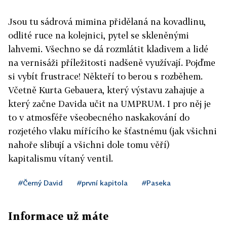
Jsou tu sádrová mimina přidělaná na kovadlinu,
odlité ruce na kolejnici, pytel se skleněnými
lahvemi. Všechno se dá rozmlátit kladivem a lidé
na vernisáži příležitosti nadšeně využívají. Pojďme
si vybít frustrace! Někteří to berou s rozběhem.
Včetně Kurta Gebauera, který výstavu zahajuje a
který začne Davida učit na UMPRUM. I pro něj je
to v atmosféře všeobecného naskakování do
rozjetého vlaku mířícího ke šťastnému (jak všichni
nahoře slibují a všichni dole tomu věří)
kapitalismu vítaný ventil.
#Černý David
#první kapitola
#Paseka
Informace už máte