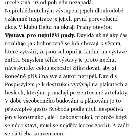
intelektuál už od pohledu nezapadá.
Nepřehlédnutelným výstupem jejich dlouhodobé
vzájemné inspirace je jejich první porevoluční
akce. V klubu Delta na okraji Prahy otevřou
Výstavu pro nejnižší pudy
. Davida už nějaký čas
rozčiluje, jak bohorovně se lidi chovají k věcem,
které vytváří, že jsou schopní je klidně na výstavě
zničit. Smyslem téhle výstavy je proto nechat
návštěvníky celou expozici zlikvidovat, aby si
konečně přišli na své a autor netrpěl. David s
Pospiszylem je k destrukci vyzývají na plakátech a
heslech, kterými pomalují prezentované artefakty.
V době všeobecného budování a plánování je to
překvapivé gesto. Svoboda podle nich nespočívá
jen v konstrukci, ale i dekonstrukci, protože když
se něco staví, musí se nejdřív leccos zbořit. A začít
se dá třeba konvencemi.