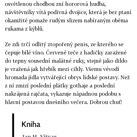
osvětlenou chodbou zní hororová hudba,
návštěvníky vítá podivná dvojice, která je bez ptaní
okamžitě pomaže rudým slizem nabíraným oběma
rukama z kýblů.
Ze zdi trčí odlitý ztopořený penis, ze kterého se
čepuje bílé víno. Červené teče z hadičky zaražené
do tepny sousední malátné ruky, stejně jako dildo
je vražená jak hřebík mezi cihly. Všemu vévodí
hromada jídla vytvářející obrys lidské postavy. Než
z ní zmizí poslední plátky gothaje a poslední
nakrájená rajčata, vykazuje nápadnou podobu s
hlavní postavou dnešního večera. Dobrou chuť!
Kniha
Jan H. Vitvar