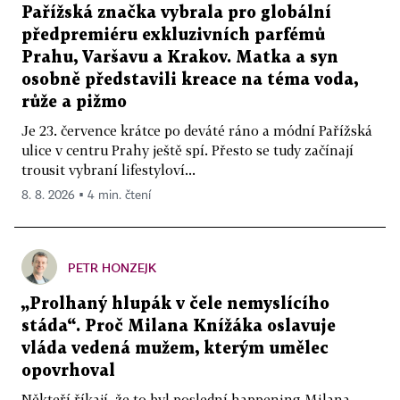
Pařížská značka vybrala pro globální
předpremiéru exkluzivních parfémů
Prahu, Varšavu a Krakov. Matka a syn
osobně představili kreace na téma voda,
růže a pižmo
Je 23. července krátce po deváté ráno a módní Pařížská
ulice v centru Prahy ještě spí. Přesto se tudy začínají
trousit vybraní lifestyloví...
8. 8. 2026 ▪ 4 min. čtení
PETR HONZEJK
„Prolhaný hlupák v čele nemyslícího
stáda“. Proč Milana Knížáka oslavuje
vláda vedená mužem, kterým umělec
opovrhoval
Někteří říkají, že to byl poslední happening Milana