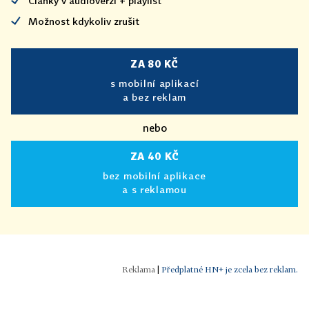
Články v audioverzi + playlist
Možnost kdykoliv zrušit
ZA 80 KČ
s mobilní aplikací
a bez reklam
nebo
ZA 40 KČ
bez mobilní aplikace
a s reklamou
|
Předplatné HN+ je zcela bez reklam.