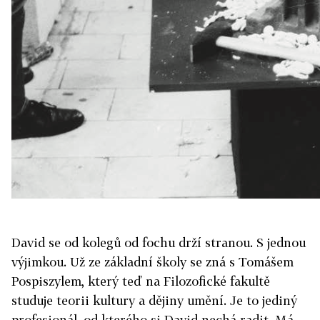
David se od kolegů od fochu drží stranou. S jednou
výjimkou. Už ze základní školy se zná s Tomášem
Pospiszylem, který teď na Filozofické fakultě
studuje teorii kultury a dějiny umění. Je to jediný
profesionál, od kterého si David nechá radit. Má