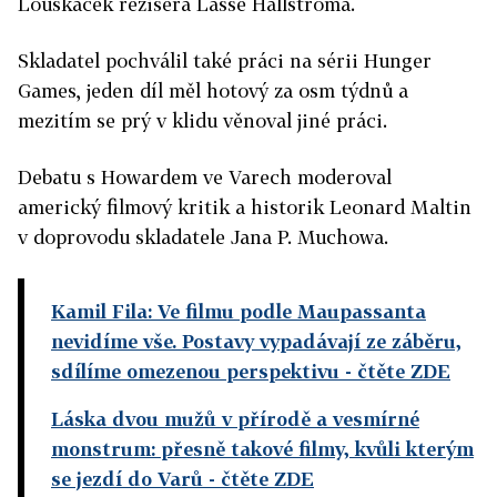
Louskáček režiséra Lasse Hallströma.
Skladatel pochválil také práci na sérii Hunger
Games, jeden díl měl hotový za osm týdnů a
mezitím se prý v klidu věnoval jiné práci.
Debatu s Howardem ve Varech moderoval
americký filmový kritik a historik Leonard Maltin
v doprovodu skladatele Jana P. Muchowa.
Kamil Fila: Ve filmu podle Maupassanta
nevidíme vše. Postavy vypadávají ze záběru,
sdílíme omezenou perspektivu
- čtěte ZDE
Láska dvou mužů v přírodě a vesmírné
monstrum: přesně takové filmy, kvůli kterým
se jezdí do Varů
- čtěte ZDE