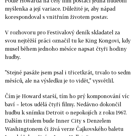
Podle Howarda na celý film postačí jedna hudební
myšlenka a její variace. Důležité je, aby nápad
korespondoval s vnitřním životem postav.
V rozhovoru pro Festivalový deník skladatel za
svou nejtěžší práci označil tu ke King Kongovi, kdy
musel během jednoho měsíce napsat čtyři hodiny
hudby.
"Stejné pasáže jsem psal i třicetkrát, trvalo to sedm
měsíců, ale na výsledku je to vidět," vysvětlil.
Čím je Howard starší, tím ho prý komponování víc
baví – letos udělá čtyři filmy. Nedávno dokončil
hudbu k snímku Detroit o nepokojích z roku 1967.
Dalším titulem bude Inner City s Denzelem
Washingtonem či živá verze Čajkovského baletu