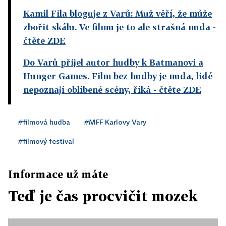
Kamil Fila bloguje z Varů: Muž věří, že může
zbořit skálu. Ve filmu je to ale strašná nuda
-
čtěte ZDE
Do Varů přijel autor hudby k Batmanovi a
Hunger Games. Film bez hudby je nuda, lidé
nepoznají oblíbené scény, říká
- čtěte ZDE
#filmová hudba
#MFF Karlovy Vary
#filmový festival
Informace už máte
Teď je čas procvičit mozek