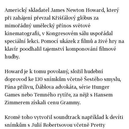
Americký skladatel James Newton Howard, který
při zahájení převzal Křišťálový glóbus za
mimořádný umělecký přínos světové
kinematografii, v Kongresovém sálu uspořádal
speciální lekci. Pomocí ukázek z filmů a živé hry na
klavír poodhalil tajemství komponování filmové
hudby.
Howard je k tomu povolaný, složil hudební
doprovod ke 130 snímkům včetně Šestého smyslu,
Pána přílivu, Ďáblova advokáta, série Hunger
Games nebo Temného rytíře, za nějž s Hansem
Zimmerem získali cenu Grammy.
Kromě toho vytvořil soundtrack například k devíti
snímkům s Julií Robertsovou včetně Pretty