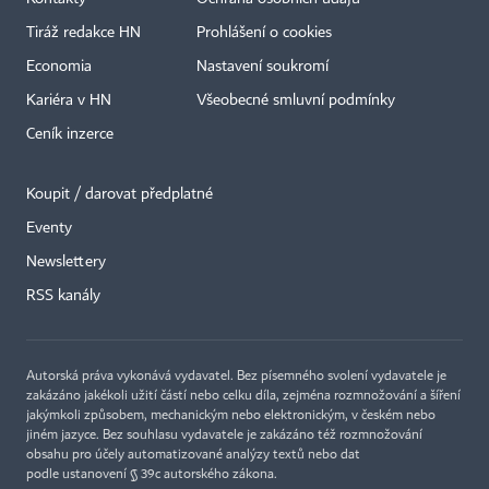
Tiráž redakce HN
Prohlášení o cookies
Economia
Nastavení soukromí
Kariéra v HN
Všeobecné smluvní podmínky
Ceník inzerce
Koupit / darovat předplatné
Eventy
×
Newslettery
RSS kanály
Autorská práva vykonává vydavatel. Bez písemného svolení vydavatele je
zakázáno jakékoli užití částí nebo celku díla, zejména rozmnožování a šíření
jakýmkoli způsobem, mechanickým nebo elektronickým, v českém nebo
jiném jazyce. Bez souhlasu vydavatele je zakázáno též rozmnožování
obsahu pro účely automatizované analýzy textů nebo dat
podle ustanovení § 39c autorského zákona.