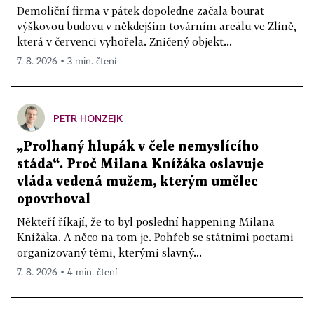
Demoliční firma v pátek dopoledne začala bourat
výškovou budovu v někdejším továrním areálu ve Zlíně,
která v červenci vyhořela. Zničený objekt...
7. 8. 2026 ▪ 3 min. čtení
PETR HONZEJK
„Prolhaný hlupák v čele nemyslícího
stáda“. Proč Milana Knížáka oslavuje
vláda vedená mužem, kterým umělec
opovrhoval
Někteří říkají, že to byl poslední happening Milana
Knížáka. A něco na tom je. Pohřeb se státními poctami
organizovaný těmi, kterými slavný...
7. 8. 2026 ▪ 4 min. čtení