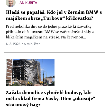
JAN KUBITA
Hledá se papaláš. Kdo jel v černém BMW s
majákem skrze „Turkovu“ křižovatku?
Před několika dny se do jedné pražské křižovatky
přihnalo obří luxusní BMW se začerněnými skly a
blikajícím majáčkem na střeše. Na červenou...
4. 8. 2026 ▪ 6 min. čtení
Začala demolice vyhořelé budovy, kde
měla sklad firma Vasky. Dům „ukusuje“
stotunový bagr