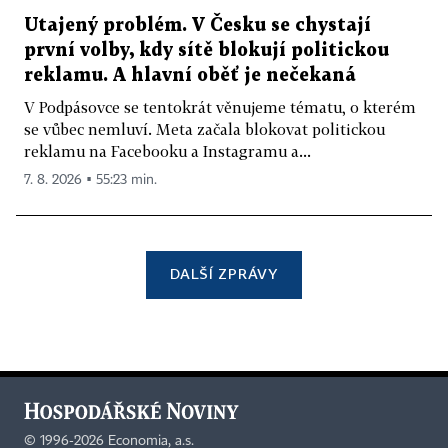
Utajený problém. V Česku se chystají
první volby, kdy sítě blokují politickou
reklamu. A hlavní oběť je nečekaná
V Podpásovce se tentokrát věnujeme tématu, o kterém
se vůbec nemluví. Meta začala blokovat politickou
reklamu na Facebooku a Instagramu a...
7. 8. 2026 ▪ 55:23 min.
DALŠÍ ZPRÁVY
©
1996-2026
Economia, a.s.