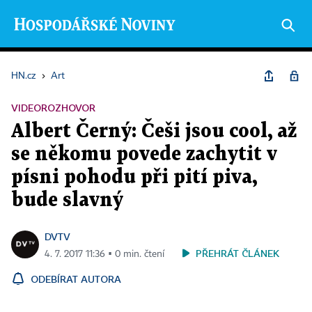
HN.cz
›
Art
VIDEOROZHOVOR
Albert Černý: Češi jsou cool, až
se někomu povede zachytit v
písni pohodu při pití piva,
bude slavný
DVTV
PŘEHRÁT ČLÁNEK
4. 7. 2017 11:36 ▪ 0 min. čtení
ODEBÍRAT AUTORA