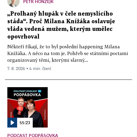
PETR HONZEJK
„Prolhaný hlupák v čele nemyslícího
stáda“. Proč Milana Knížáka oslavuje
vláda vedená mužem, kterým umělec
opovrhoval
Někteří říkají, že to byl poslední happening Milana
Knížáka. A něco na tom je. Pohřeb se státními poctami
organizovaný těmi, kterými slavný...
7. 8. 2026 ▪ 4 min. čtení
55:23
PODCAST PODPÁSOVKA