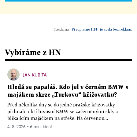
|
Předplatné HN+ je zcela bez reklam.
Vybíráme z HN
JAN KUBITA
Hledá se papaláš. Kdo jel v černém BMW s
majákem skrze „Turkovu“ křižovatku?
Před několika dny se do jedné pražské křižovatky
přihnalo obří luxusní BMW se začerněnými skly a
blikajícím majáčkem na střeše. Na červenou...
4. 8. 2026 ▪ 6 min. čtení