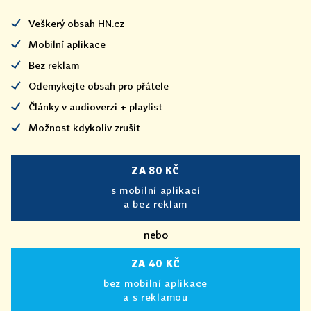
Veškerý obsah HN.cz
Mobilní aplikace
Bez reklam
Odemykejte obsah pro přátele
Články v audioverzi + playlist
Možnost kdykoliv zrušit
ZA 80 KČ
s mobilní aplikací
a bez reklam
nebo
ZA 40 KČ
bez mobilní aplikace
a s reklamou