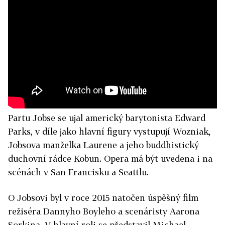
Partu Jobse se ujal americký barytonista Edward
Parks, v díle jako hlavní figury vystupují Wozniak,
Jobsova manželka Laurene a jeho buddhistický
duchovní rádce Kobun. Opera má být uvedena i na
scénách v San Francisku a Seattlu.
O Jobsovi byl v roce 2015 natočen úspěšný film
režiséra Dannyho Boyleho a scenáristy Aarona
Sorkina. V hlavní roli se představil Michael