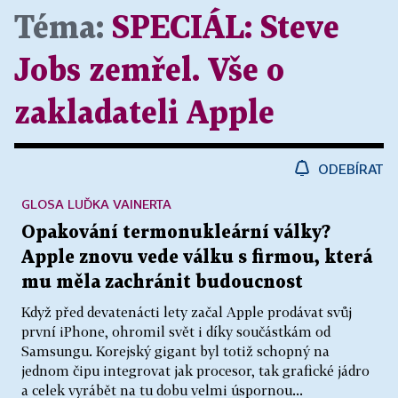
Téma:
SPECIÁL:
Steve
Jobs zemřel. Vše o
zakladateli Apple
ODEBÍRAT
GLOSA LUĎKA VAINERTA
Opakování termonukleární války?
Apple znovu vede válku s firmou, která
mu měla zachránit budoucnost
Když před devatenácti lety začal Apple prodávat svůj
první iPhone, ohromil svět i díky součástkám od
Samsungu. Korejský gigant byl totiž schopný na
jednom čipu integrovat jak procesor, tak grafické jádro
a celek vyrábět na tu dobu velmi úspornou...