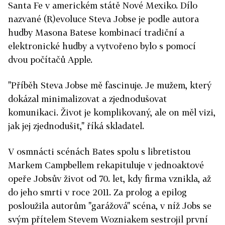
Santa Fe v americkém státě Nové Mexiko. Dílo
nazvané (R)evoluce Steva Jobse je podle autora
hudby Masona Batese kombinací tradiční a
elektronické hudby a vytvořeno bylo s pomocí
dvou počítačů Apple.
"Příběh Steva Jobse mě fascinuje. Je mužem, který
dokázal minimalizovat a zjednodušovat
komunikaci. Život je komplikovaný, ale on měl vizi,
jak jej zjednodušit," říká skladatel.
V osmnácti scénách Bates spolu s libretistou
Markem Campbellem rekapituluje v jednoaktové
opeře Jobsův život od 70. let, kdy firma vznikla, až
do jeho smrti v roce 2011. Za prolog a epilog
posloužila autorům "garážová" scéna, v níž Jobs se
svým přítelem Stevem Wozniakem sestrojil první