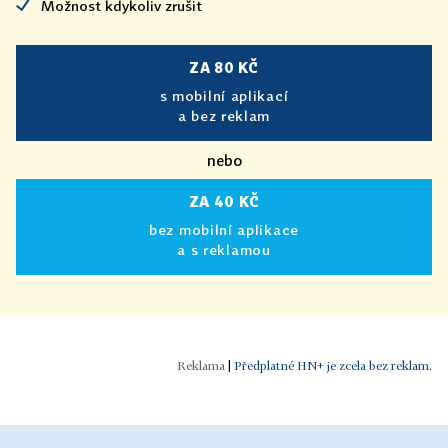
Možnost kdykoliv zrušit
ZA 80 KČ
s mobilní aplikací
a bez reklam
nebo
ZA 40 KČ
bez mobilní aplikace
a s reklamou
|
Předplatné HN+ je zcela bez reklam.