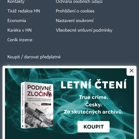
Kontakty
Ochrana osobních údajů
Tiráž redakce HN
Prohlášení o cookies
Economia
Nastavení soukromí
Kariéra v HN
Všeobecné smluvní podmínky
Ceník inzerce
Koupit / darovat předplatné
Eventy
×
Newslettery
RSS kanály
Autorská práva vykonává vydavatel. Bez písemného svolení vydavatele je
zakázáno jakékoli užití částí nebo celku díla, zejména rozmnožování a šíření
jakýmkoli způsobem, mechanickým nebo elektronickým, v českém nebo
jiném jazyce. Bez souhlasu vydavatele je zakázáno též rozmnožování
obsahu pro účely automatizované analýzy textů nebo dat
podle ustanovení § 39c autorského zákona.