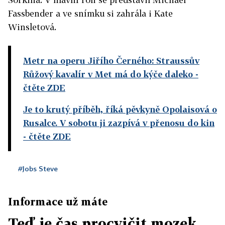
Fassbender a ve snímku si zahrála i Kate
Winsletová.
Metr na operu Jiřího Černého: Straussův
Růžový kavalír v Met má do kýče daleko
-
čtěte ZDE
Je to krutý příběh, říká pěvkyně Opolaisová o
Rusalce. V sobotu ji zazpívá v přenosu do kin
- čtěte ZDE
#Jobs Steve
Informace už máte
Teď je čas procvičit mozek