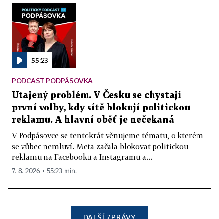
55:23
PODCAST PODPÁSOVKA
Utajený problém. V Česku se chystají
první volby, kdy sítě blokují politickou
reklamu. A hlavní oběť je nečekaná
V Podpásovce se tentokrát věnujeme tématu, o kterém
se vůbec nemluví. Meta začala blokovat politickou
reklamu na Facebooku a Instagramu a...
7. 8. 2026 ▪ 55:23 min.
DALŠÍ ZPRÁVY