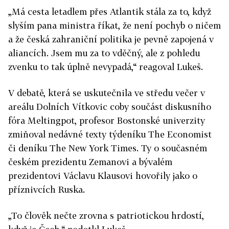
„Má cesta letadlem přes Atlantik stála za to, když
slyším pana ministra říkat, že není pochyb o ničem
a že česká zahraniční politika je pevně zapojená v
aliancích. Jsem mu za to vděčný, ale z pohledu
zvenku to tak úplně nevypadá,“ reagoval Lukeš.
V debatě, která se uskutečnila ve středu večer v
areálu Dolních Vítkovic coby součást diskusního
fóra Meltingpot, profesor Bostonské univerzity
zmiňoval nedávné texty týdeníku The Economist
či deníku The New York Times. Ty o současném
českém prezidentu Zemanovi a bývalém
prezidentovi Václavu Klausovi hovořily jako o
příznivcích Ruska.
„To člověk nečte zrovna s patriotickou hrdostí,