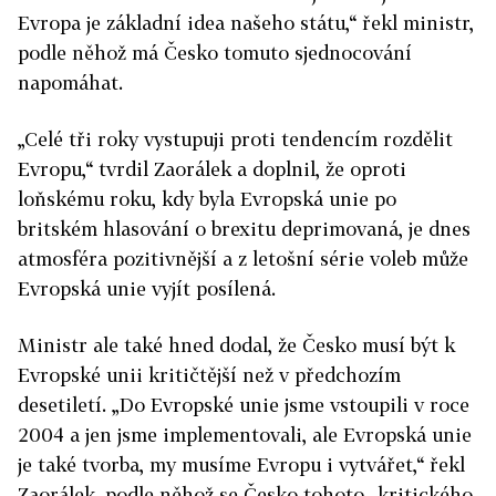
Evropa je základní idea našeho státu,“ řekl ministr,
podle něhož má Česko tomuto sjednocování
napomáhat.
„Celé tři roky vystupuji proti tendencím rozdělit
Evropu,“ tvrdil Zaorálek a doplnil, že oproti
loňskému roku, kdy byla Evropská unie po
britském hlasování o brexitu deprimovaná, je dnes
atmosféra pozitivnější a z letošní série voleb může
Evropská unie vyjít posílená.
Ministr ale také hned dodal, že Česko musí být k
Evropské unii kritičtější než v předchozím
desetiletí. „Do Evropské unie jsme vstoupili v roce
2004 a jen jsme implementovali, ale Evropská unie
je také tvorba, my musíme Evropu i vytvářet,“ řekl
Zaorálek, podle něhož se Česko tohoto „kritického