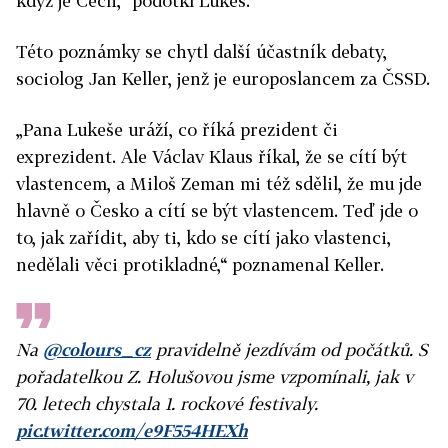
když je Čech,“ podotkl Lukeš.
Této poznámky se chytl další účastník debaty,
sociolog Jan Keller, jenž je europoslancem za ČSSD.
„Pana Lukeše uráží, co říká prezident či
exprezident. Ale Václav Klaus říkal, že se cítí být
vlastencem, a Miloš Zeman mi též sdělil, že mu jde
hlavně o Česko a cítí se být vlastencem. Teď jde o
to, jak zařídit, aby ti, kdo se cítí jako vlastenci,
nedělali věci protikladné,“ poznamenal Keller.
Na
@colours_cz
pravidelně jezdívám od počátků. S
pořadatelkou Z. Holušovou jsme vzpomínali, jak v
70. letech chystala 1. rockové festivaly.
pic.twitter.com/e9F554HEXh