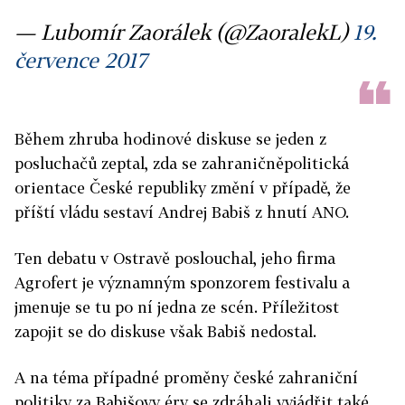
— Lubomír Zaorálek (@ZaoralekL)
19.
července 2017
Během zhruba hodinové diskuse se jeden z
posluchačů zeptal, zda se zahraničněpolitická
orientace České republiky změní v případě, že
příští vládu sestaví Andrej Babiš z hnutí ANO.
Ten debatu v Ostravě poslouchal, jeho firma
Agrofert je významným sponzorem festivalu a
jmenuje se tu po ní jedna ze scén. Příležitost
zapojit se do diskuse však Babiš nedostal.
A na téma případné proměny české zahraniční
politiky za Babišovy éry se zdráhali vyjádřit také