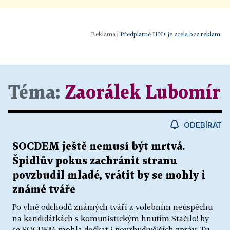
|
Předplatné HN+ je zcela bez reklam.
Téma:
Zaorálek Lubomír
ODEBÍRAT
SOCDEM ještě nemusí být mrtvá.
Špidlův pokus zachránit stranu
povzbudil mladé, vrátit by se mohly i
známé tváře
Po vlně odchodů známých tváří a volebním neúspěchu
na kandidátkách s komunistickým hnutím Stačilo! by
se SOCDEM mohla dočkat i povzbudivějších zpráv. Tu