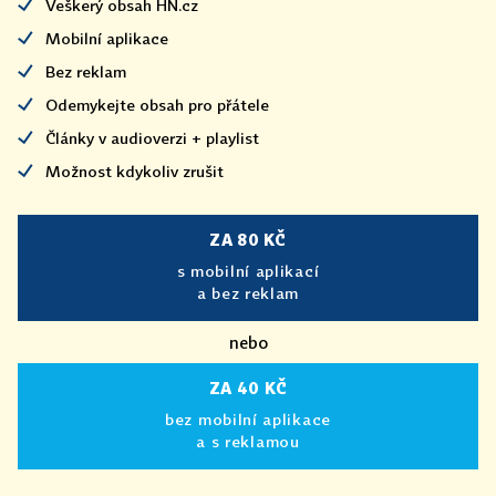
Veškerý obsah HN.cz
Mobilní aplikace
Bez reklam
Odemykejte obsah pro přátele
Články v audioverzi + playlist
Možnost kdykoliv zrušit
ZA 80 KČ
s mobilní aplikací
a bez reklam
nebo
ZA 40 KČ
bez mobilní aplikace
a s reklamou