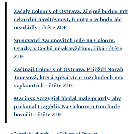
Začaly Colours of Ostrava. Zřejmě budou mít
rekordní návštěvnost, fronty u vchodu ale
nezvládly
- čtěte ZDE
Spisovatel Aaronovitch jede na Colours.
Otázky z Čechů nějak vyždímu, říká
- čtěte
ZDE
Začínají Colours of Ostrava. Přijíždí Norah
Jonesová, která zpívá víc o rozchodech než
vzplanutích
- čtěte ZDE
Mariusz Szczygiel hledal malé pravdy, aby
překonal tragédii. Na Colours o tom bude
hovořit
- čtěte ZDE
#Zaorálek Lubomír
#Colours of Ostrava