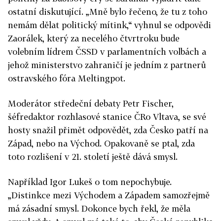
ostatní diskutující. „Mně bylo řečeno, že tu z toho
nemám dělat politický mítink,“ vyhnul se odpovědi
Zaorálek, který za necelého čtvrtroku bude
volebním lídrem ČSSD v parlamentních volbách a
jehož ministerstvo zahraničí je jedním z partnerů
ostravského fóra Meltingpot.
Moderátor středeční debaty Petr Fischer,
šéfredaktor rozhlasové stanice ČRo Vltava, se své
hosty snažil přimět odpovědět, zda Česko patří na
Západ, nebo na Východ. Opakovaně se ptal, zda
toto rozlišení v 21. století ještě dává smysl.
Například Igor Lukeš o tom nepochybuje.
„Distinkce mezi Východem a Západem samozřejmě
má zásadní smysl. Dokonce bych řekl, že měla