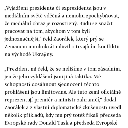
„Vyjádření prezidenta či exprezidenta jsou v
mediálním světě vděčná a nemohu zpochybňovat,
že mediální obraz je rozostřený. Budu se snažit
pracovat na tom, abychom v tom byli
jednoznačnější,“ řekl Zaorálek, který prý se
Zemanem mnohokrát mluvil o trvajícím konfliktu
na východě Ukrajiny.
„Prezident mi řekl, že se nelišíme v tom zásadním,
jen že jeho vyhlášení jsou jiná taktika. Mé
schopnosti dosáhnout sjednocení těchto
prohlášení jsou limitované. Ale tuto zemi oficiálně
reprezentují premiér a ministr zahraničí,“ dodal
Zaorálek a z vlastní diplomatické zkušenosti uvedl
několik příkladů, kdy mu prý totéž říkali předseda
Evropské rady Donald Tusk a předseda Evropské