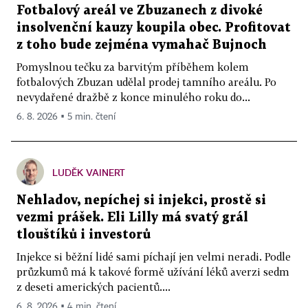
Fotbalový areál ve Zbuzanech z divoké
insolvenční kauzy koupila obec. Profitovat
z toho bude zejména vymahač Bujnoch
Pomyslnou tečku za barvitým příběhem kolem
fotbalových Zbuzan udělal prodej tamního areálu. Po
nevydařené dražbě z konce minulého roku do...
6. 8. 2026 ▪ 5 min. čtení
LUDĚK VAINERT
Nehladov, nepíchej si injekci, prostě si
vezmi prášek. Eli Lilly má svatý grál
tlouštíků i investorů
Injekce si běžní lidé sami píchají jen velmi neradi. Podle
průzkumů má k takové formě užívání léků averzi sedm
z deseti amerických pacientů....
6. 8. 2026 ▪ 4 min. čtení