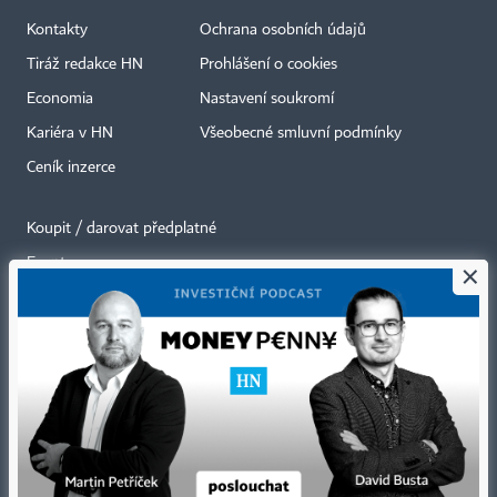
Kontakty
Ochrana osobních údajů
Tiráž redakce HN
Prohlášení o cookies
Economia
Nastavení soukromí
Kariéra v HN
Všeobecné smluvní podmínky
Ceník inzerce
Koupit / darovat předplatné
Eventy
×
Newslettery
RSS kanály
Autorská práva vykonává vydavatel. Bez písemného svolení vydavatele je
zakázáno jakékoli užití částí nebo celku díla, zejména rozmnožování a šíření
jakýmkoli způsobem, mechanickým nebo elektronickým, v českém nebo
jiném jazyce. Bez souhlasu vydavatele je zakázáno též rozmnožování
obsahu pro účely automatizované analýzy textů nebo dat