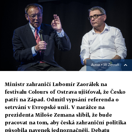
Autor ▪
Jiří Zerzoň
Ministr zahraničí Lubomír Zaorálek na
festivalu Colours of Ostrava ujišťoval, že Česko
patří na Západ. Odmítl vypsání referenda o
setrvání v Evropské unii. V narážce na
prezidenta Miloše Zemana slíbil, že bude
pracovat na tom, aby česká zahraniční politika
působila navenek jednoznačněji. Debatu