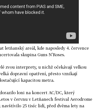
at letňanský areál, kde naposledy 4. července
ncertovala skupina Guns N'Roses.
lé zvou interprety, u nichž očekávají velkou
velká dopravní opatření, přesto vznikají
ostačující kapacitou metra.
 dorazilo loni na koncert AC/DC, který
 Letos v červnu v Letňanech festival Aerodrome
navštívilo 25 tisíc lidí, před dvěma lety na