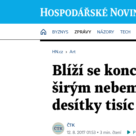
ZPRÁVY
HOME
BYZNYS
NÁZORY
TECH
HN.cz
›
Art
Blíží se kon
širým nebem 
desítky tisíc
ČTK
P
12. 8. 2017 01:53 ▪ 3 min. čtení