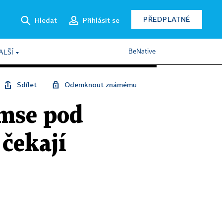
PŘEDPLATNÉ
Hledat
Přihlásit se
BeNative
ALŠÍ
Sdílet
Odemknout známému
amse pod
čekají