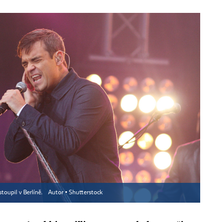
stoupil v Berlíně.
Autor ▪
Shutterstock