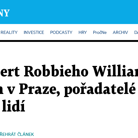
REALITY
INVESTICE
PODCASTY
HRY
PročNe
ARCHIV
D
cert Robbieho Willi
v Praze, pořadatelé 
 lidí
ŘEHRÁT ČLÁNEK