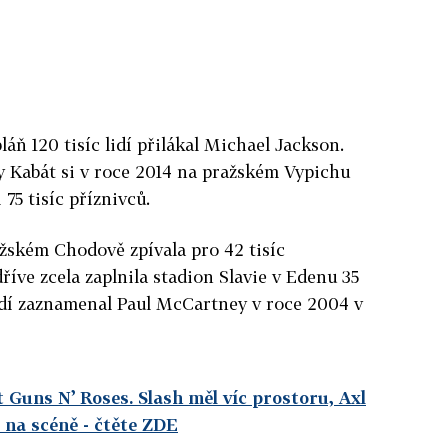
áň 120 tisíc lidí přilákal Michael Jackson.
ly Kabát si v roce 2014 na pražském Vypichu
 75 tisíc příznivců.
ském Chodově zpívala pro 42 tisíc
říve zcela zaplnila stadion Slavie v Edenu 35
 lidí zaznamenal Paul McCartney v roce 2004 v
 Guns N’ Roses. Slash měl víc prostoru, Axl
 na scéně
- čtěte ZDE