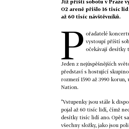
Již příští sobotu v Praze 
O2 areně přišlo 16 tisíc l
až 60 tisíc návštěvníků.
P
ořadatelé koncert
vystoupí příští so
očekávají desítky 
Jeden z nejúspěšnějších svě
představí s hostující skupin
rozmezí 1590 až 3990 korun, 
Nation.
"Vstupenky jsou stále k dispo
pojal až 60 tisíc lidí, čímž n
desítky tisíc lidí ano. Opět
všechny složky, jako jsou pol