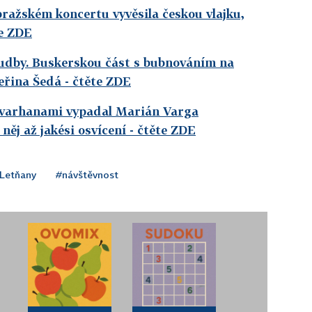
pražském koncertu vyvěsila českou vlajku,
te ZDE
udby. Buskerskou část s bubnováním na
eřina Šedá
- čtěte ZDE
 varhanami vypadal Marián Varga
něj až jakési osvícení
- čtěte ZDE
Letňany
#návštěvnost