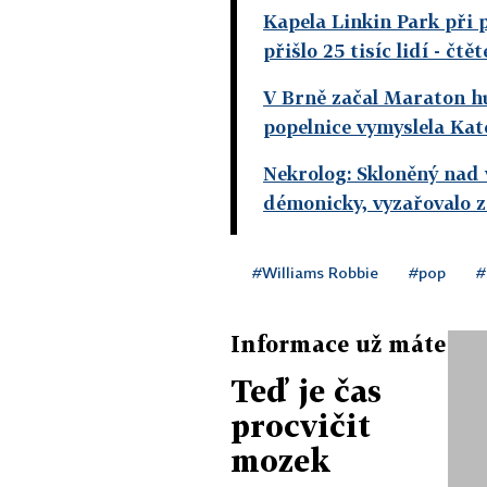
Kapela Linkin Park při 
přišlo 25 tisíc lidí
- čtě
V Brně začal Maraton h
popelnice vymyslela Kat
Nekrolog: Skloněný nad
démonicky, vyzařovalo z 
#Williams Robbie
#pop
#
Informace už máte
Teď je čas
procvičit
mozek