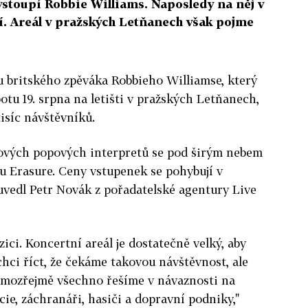
vystoupí Robbie Williams. Naposledy na něj v
idí. Areál v pražských Letňanech však pojme
u britského zpěváka Robbieho Williamse, který
botu 19. srpna na letišti v pražských Letňanech,
tisíc návštěvníků.
tových popových interpretů se pod širým nebem
ou Erasure. Ceny vstupenek se pohybují v
uvedl Petr Novák z pořadatelské agentury Live
zici. Koncertní areál je dostatečně velký, aby
echci říct, že čekáme takovou návštěvnost, ale
 samozřejmě všechno řešíme v návaznosti na
icie, záchranáři, hasiči a dopravní podniky,"