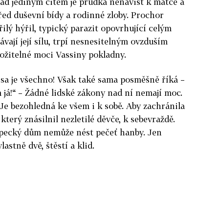
snad jediným citem je prudká nenávist k matce a
ed duševní bídy a rodinné zloby. Prochor
ilý hýřil, typický parazit opovrhující celým
vají její sílu, trpí nesnesitelným ovzduším
ožitelné moci Vassiny pokladny.
assa je všechno! Však také sama posměšně říká –
em já!“ – Žádné lidské zákony nad ní nemají moc.
Je bezohledná ke všem i k sobě. Aby zachránila
který znásilnil nezletilé děvče, k sebevraždě.
pecký dům nemůže nést pečeť hanby. Jen
lastně dvě, štěstí a klid.