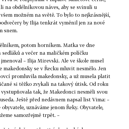
li na obdélníkovou náves, aby se svinuli u
o všem možném na světě. To bylo to nejkrásnější,
 podvečery by Ilija tenkrát vyměnil jen za nové
ím snem.
 dělníkem, potom horníkem. Matka ve dne
h sedláků a večer na maličkém políčku
 jmenoval – Ilija Mirevski. Ale ve škole musel
ože makedonsky se v Řecku mluvit nesmělo. Jen
 ovcí promluvila makedonsky, a už musela platit
ičané si těžko zvykali na takový útisk. Od roku
a vystupňovala tak, že Makedonci nesměli svou
useda. Ještě před nedávnem napsal list Vima: –
obyvatele, uznáváme jenom Řeky. Obyvatele,
ůžeme samozřejmě trpět. –