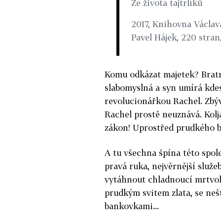
Ze života tajtrlíků
2017, Knihovna Václava
Pavel Hájek, 220 stran
Komu odkázat majetek? Bratr j
slabomyslná a syn umírá kdes
revolucionářkou Rachel. Zbýv
Rachel prostě neuznává. Kolja
zákon! Uprostřed prudkého bo
A tu všechna špína této spol
pravá ruka, nejvěrnější služe
vytáhnout chladnoucí mrtvole
prudkým svitem zlata, se neš
bankovkami...