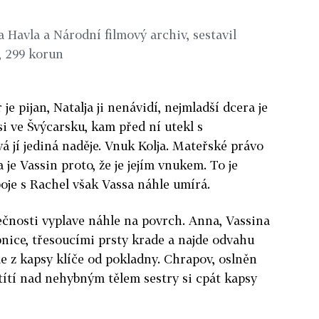
 Havla a Národní filmový archiv, sestavil
, 299 korun
e pijan, Natalja ji nenávidí, nejmladší dcera je
i ve Švýcarsku, kam před ní utekl s
á jí jediná naděje. Vnuk Kolja. Mateřské právo
 je Vassin proto, že je jejím vnukem. To je
je s Rachel však Vassa náhle umírá.
ečnosti vyplave náhle na povrch. Anna, Vassina
bnice, třesoucími prsty krade a najde odvahu
 z kapsy klíče od pokladny. Chrapov, oslněn
títí nad nehybným tělem sestry si cpát kapsy