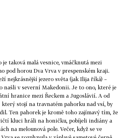
To je taková malá vesnice, vmáčknutá mezi
ímo pod horou Dva Vrva v prespenském kraji.
í nejkrásnější jezero světa (jak Ilija říká) –
 našli v severní Makedonii. Je to ono, které je
átní hranice mezi Řeckem a Jugoslávií. A od
 který stojí na travnatém pahorku nad vsí, by
il. Ten pahorek je kromě toho zajímavý tím, že
tí kluci hráli na honičku, pobíjeli indiány a
vách na melounová pole. Večer, když se ve
 Vrva se rozplynula v záplavě sametové černě,