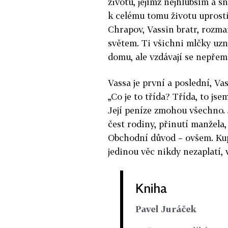
životu, jejímž nejhlubším a 
k celému tomu životu uprostř
Chrapov, Vassin bratr, rozmař
světem. Ti všichni mlčky uzná
domu, ale vzdávají se nepřem
Vassa je první a poslední, V
„Co je to třída? Třída, to js
Její peníze zmohou všechno. 
čest rodiny, přinutí manžela, 
Obchodní důvod – ovšem. Ku
jedinou věc nikdy nezaplatí, v
Kniha
Pavel Juráček