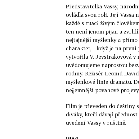
Představitelka Vassy, národn
ovládla svou roli. Její Vassa
každé situaci živým člověkem
ten není jenom pijan a zvrhl
nejtajnější myšlenky a přím
charakter, i když je na prvn
vytvořila V. Jevstrakovová v r
uvědomujeme naprostou bezvý
rodiny. Režisér Leonid David
myšlenkové linie dramatu. Dov
nejjemnější povahové projevy
Film je převeden do češtiny
diváky, kteří dávají přednost
uvedení Vassy v ruštině.
1954