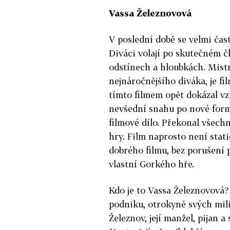
Vassa Železnovová
V poslední době se velmi čas
Diváci volají po skutečném č
odstínech a hloubkách. Mistr
nejnáročnějšího diváka, je f
tímto filmem opět dokázal vzr
nevšední snahu po nové formě
filmové dílo. Překonal všechn
hry. Film naprosto není stat
dobrého filmu, bez porušení 
vlastní Gorkého hře.
Kdo je to Vassa Železnovová
podniku, otrokyně svých milio
Železnov, její manžel, pijan a