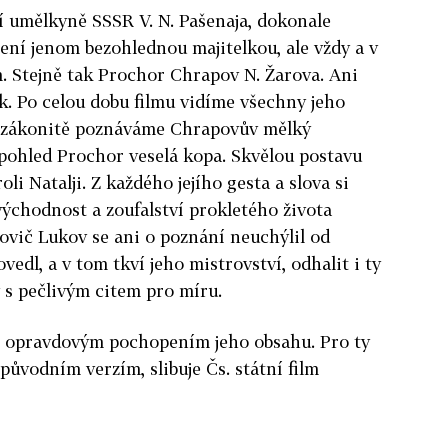
í umělkyně SSSR V. N. Pašenaja, dokonale
 není jenom bezohlednou majitelkou, ale vždy a v
. Stejně tak Prochor Chrapov N. Žarova. Ani
ík. Po celou dobu filmu vidíme všechny jeho
o zákonitě poznáváme Chrapovův mělký
í pohled Prochor veselá kopa. Skvělou postavu
oli Natalji. Z každého jejího gesta a slova si
chodnost a zoufalství prokletého života
ovič Lukov se ani o poznání neuchýlil od
edl, a v tom tkví jeho mistrovství, odhalit i ty
 s pečlivým citem pro míru.
 s opravdovým pochopením jeho obsahu. Pro ty
 původním verzím, slibuje Čs. státní film