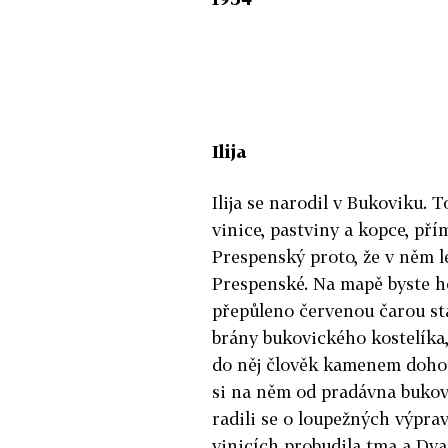
Ilija
Ilija se narodil v Bukoviku. 
vinice, pastviny a kopce, př
Prespenský proto, že v něm lež
Prespenské. Na mapě byste ho
přepůleno červenou čarou st
brány bukovického kostelíka,
do něj člověk kamenem dohod
si na něm od pradávna bukovič
radili se o loupežných výpra
vinicích probudila tma a Dva