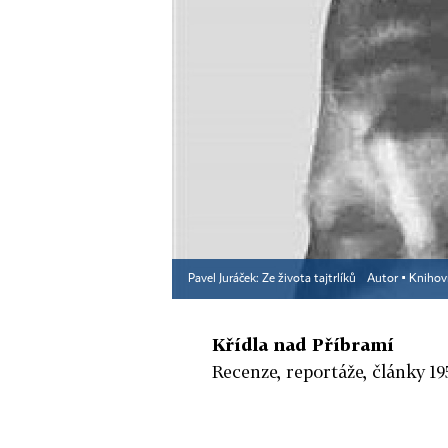
Pavel Juráček: Ze života tajtrlíků
Autor ▪
Knihov
Křídla nad Příbramí
Recenze, reportáže, články 19