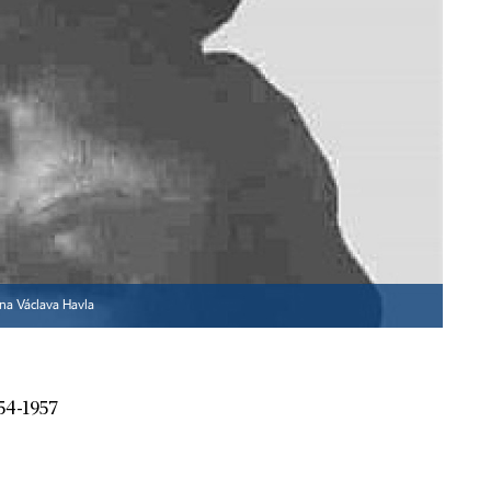
na Václava Havla
54-1957