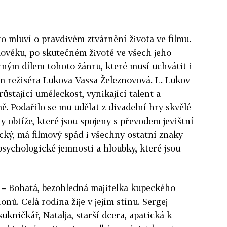
to mluví o pravdivém ztvárnění života ve filmu.
lověku, po skutečném životě ve všech jeho
ným dílem tohoto žánru, které musí uchvátit i
ilm režiséra Lukova Vassa Železnovová. L. Lukov
ůstající uměleckost, vynikající talent a
. Podařilo se mu udělat z divadelní hry skvělé
y obtíže, které jsou spojeny s převodem jevištní
ický, má filmový spád i všechny ostatní znaky
psychologické jemnosti a hloubky, které jsou
? – Bohatá, bezohledná majitelka kupeckého
nů. Celá rodina žije v jejím stínu. Sergej
 sukničkář, Natalja, starší dcera, apatická k