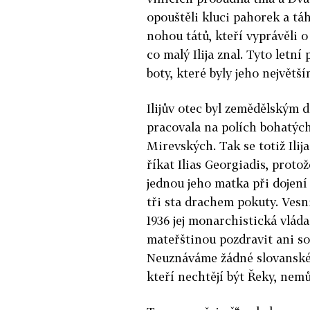
opouštěli kluci pahorek a táh
nohou tátů, kteří vyprávěli 
co malý Ilija znal. Tyto letní
boty, které byly jeho největš
Ilijův otec byl zemědělským
pracovala na polích bohatýc
Mirevských. Tak se totiž Ilija
říkat Ilias Georgiadis, prot
jednou jeho matka při dojení
tři sta drachem pokuty. Vesn
1936 jej monarchistická vlád
mateřštinou pozdravit ani so
Neuznáváme žádné slovanské 
kteří nechtějí být Řeky, nem