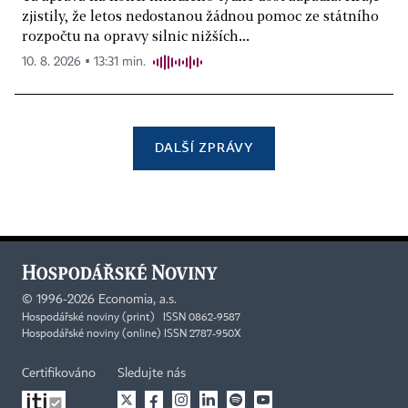
zjistily, že letos nedostanou žádnou pomoc ze státního
rozpočtu na opravy silnic nižších...
10. 8. 2026 ▪ 13:31 min.
DALŠÍ ZPRÁVY
©
1996-2026
Economia, a.s.
Hospodářské noviny (print) ISSN 0862-9587
Hospodářské noviny (online) ISSN 2787-950X
Certifikováno
Sledujte nás