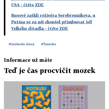
USA
- čtěte ZDE
Rusové zatkli režiséra Serebrennikova, u
Putina se za něj zkoušel přimlouvat šéf
Velkého divadla
- čtěte ZDE
#svoboda slova
#Turecko
Informace už máte
Teď je čas procvičit mozek