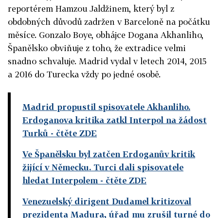
reportérem Hamzou Jaldžinem, který byl z
obdobných důvodů zadržen v Barceloně na počátku
měsíce. Gonzalo Boye, obhájce Dogana Akhanliho,
Španělsko obviňuje z toho, že extradice velmi
snadno schvaluje. Madrid vydal v letech 2014, 2015
a 2016 do Turecka vždy po jedné osobě.
Madrid propustil spisovatele Akhanliho.
Erdoganova kritika zatkl Interpol na žádost
Turků
- čtěte ZDE
Ve Španělsku byl zatčen Erdoganův kritik
žijící v Německu. Turci dali spisovatele
hledat Interpolem
- čtěte ZDE
Venezuelský dirigent Dudamel kritizoval
prezidenta Madura, úřad mu zrušil turné do