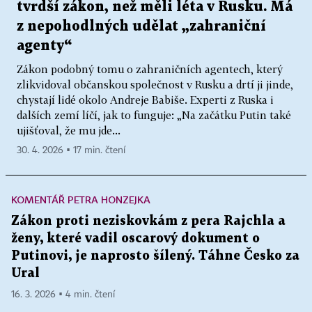
tvrdší zákon, než měli léta v Rusku. Má
z nepohodlných udělat „zahraniční
agenty“
Zákon podobný tomu o zahraničních agentech, který
zlikvidoval občanskou společnost v Rusku a drtí ji jinde,
chystají lidé okolo Andreje Babiše. Experti z Ruska i
dalších zemí líčí, jak to funguje: „Na začátku Putin také
ujišťoval, že mu jde...
30. 4. 2026 ▪ 17 min. čtení
KOMENTÁŘ PETRA HONZEJKA
Zákon proti neziskovkám z pera Rajchla a
ženy, které vadil oscarový dokument o
Putinovi, je naprosto šílený. Táhne Česko za
Ural
16. 3. 2026 ▪ 4 min. čtení