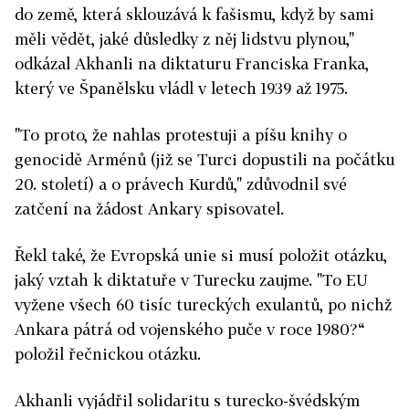
do země, která sklouzává k fašismu, když by sami
měli vědět, jaké důsledky z něj lidstvu plynou,"
odkázal Akhanli na diktaturu Franciska Franka,
který ve Španělsku vládl v letech 1939 až 1975.
"To proto, že nahlas protestuji a píšu knihy o
genocidě Arménů (již se Turci dopustili na počátku
20. století) a o právech Kurdů," zdůvodnil své
zatčení na žádost Ankary spisovatel.
Řekl také, že Evropská unie si musí položit otázku,
jaký vztah k diktatuře v Turecku zaujme. "To EU
vyžene všech 60 tisíc tureckých exulantů, po nichž
Ankara pátrá od vojenského puče v roce 1980?“
položil řečnickou otázku.
Akhanli vyjádřil solidaritu s turecko-švédským