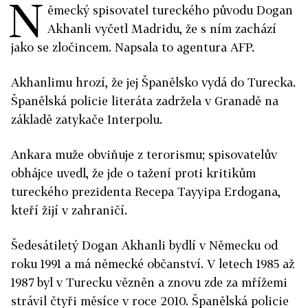
N
ěmecký spisovatel tureckého původu Dogan
Akhanli vyčetl Madridu, že s ním zachází
jako se zločincem. Napsala to agentura AFP.
Akhanlimu hrozí, že jej Španělsko vydá do Turecka.
Španělská policie literáta zadržela v Granadě na
základě zatykače Interpolu.
Ankara muže obviňuje z terorismu; spisovatelův
obhájce uvedl, že jde o tažení proti kritikům
tureckého prezidenta Recepa Tayyipa Erdogana,
kteří žijí v zahraničí.
Šedesátiletý Dogan Akhanli bydlí v Německu od
roku 1991 a má německé občanství. V letech 1985 až
1987 byl v Turecku vězněn a znovu zde za mřížemi
strávil čtyři měsíce v roce 2010. Španělská policie