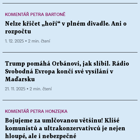
KOMENTÁŘ PETRA BARTONĚ
Nelze křičet „hoří“ v plném divadle. Ani o
rozpočtu
1. 12. 2025 ▪ 2 min. čtení
Trump pomáhá Orbánovi, jak slíbil. Rádio
Svobodná Evropa končí své vysílání v
Maďarsku
21. 11. 2025 ▪ 2 min. čtení
KOMENTÁŘ PETRA HONZEJKA
Bojujeme za umlčovanou většinu! Klišé
komunistů a ultrakonzervativců je nejen
hloupé, ale i nebezpečné