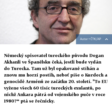
Autor ▪
ČTK/AP
Německý spisovatel tureckého původu Dogan
Akhanli ve Španělsku čeká, jestli bude vydán
do Turecka. Tam už byl opakovaně stíhán a
znovu mu horzí postih, neboť píše o Kurdech a
genocidě Arménů ze začátku 20. století. "To EU
vyžene všech 60 tisíc tureckých exulantů, po
nichž Ankara pátrá od vojenského puče v roce
1980?“ ptá se řečnicky.