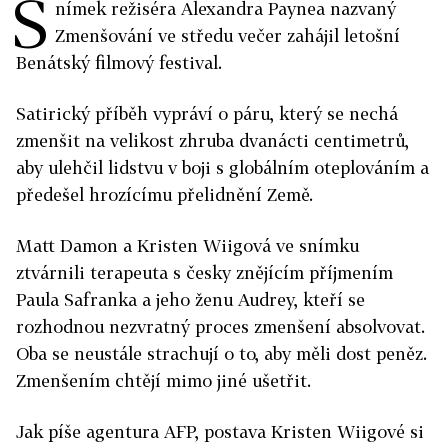
S
nímek režiséra Alexandra Paynea nazvaný
Zmenšování ve středu večer zahájil letošní
Benátský filmový festival.
Satirický příběh vypráví o páru, který se nechá
zmenšit na velikost zhruba dvanácti centimetrů,
aby ulehčil lidstvu v boji s globálním oteplováním a
předešel hrozícímu přelidnění Země.
Matt Damon a Kristen Wiigová ve snímku
ztvárnili terapeuta s česky znějícím příjmením
Paula Safranka a jeho ženu Audrey, kteří se
rozhodnou nezvratný proces zmenšení absolvovat.
Oba se neustále strachují o to, aby měli dost peněz.
Zmenšením chtějí mimo jiné ušetřit.
Jak píše agentura AFP, postava Kristen Wiigové si