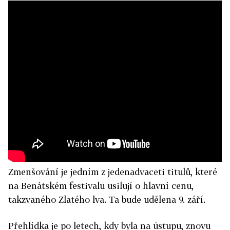
Zmenšování je jedním z jedenadvaceti titulů, které
na Benátském festivalu usilují o hlavní cenu,
takzvaného Zlatého lva. Ta bude udělena 9. září.
Přehlídka je po letech, kdy byla na ústupu, znovu