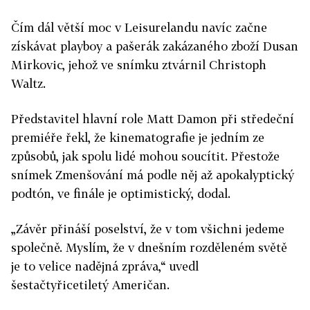
Čím dál větší moc v Leisurelandu navíc začne
získávat playboy a pašerák zakázaného zboží Dusan
Mirkovic, jehož ve snímku ztvárnil Christoph
Waltz.
Představitel hlavní role Matt Damon při středeční
premiéře řekl, že kinematografie je jedním ze
způsobů, jak spolu lidé mohou soucítit. Přestože
snímek Zmenšování má podle něj až apokalyptický
podtón, ve finále je optimistický, dodal.
„Závěr přináší poselství, že v tom všichni jedeme
společně. Myslím, že v dnešním rozděleném světě
je to velice nadějná zpráva,“ uvedl
šestačtyřicetiletý Američan.