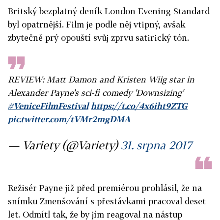
Britský bezplatný deník London Evening Standard
byl opatrnější. Film je podle něj vtipný, avšak
zbytečně prý opouští svůj zprvu satirický tón.
REVIEW: Matt Damon and Kristen Wiig star in
Alexander Payne's sci-fi comedy 'Downsizing'
#VeniceFilmFestival
https://t.co/4x6iht9ZTG
pic.twitter.com/tVMr2mgDMA
— Variety (@Variety)
31. srpna 2017
Režisér Payne již před premiérou prohlásil, že na
snímku Zmenšování s přestávkami pracoval deset
let. Odmítl tak, že by jím reagoval na nástup