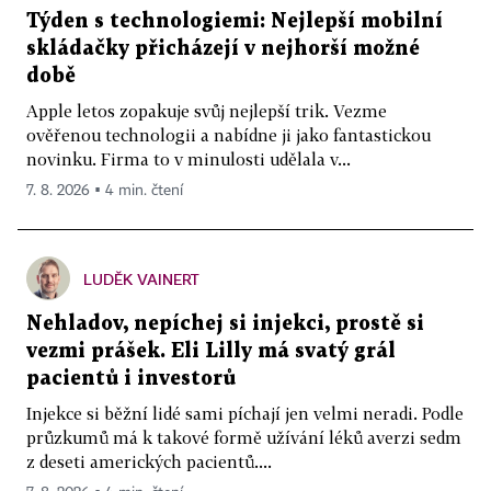
Týden s technologiemi: Nejlepší mobilní
skládačky přicházejí v nejhorší možné
době
Apple letos zopakuje svůj nejlepší trik. Vezme
ověřenou technologii a nabídne ji jako fantastickou
novinku. Firma to v minulosti udělala v...
7. 8. 2026 ▪ 4 min. čtení
LUDĚK VAINERT
Nehladov, nepíchej si injekci, prostě si
vezmi prášek. Eli Lilly má svatý grál
pacientů i investorů
Injekce si běžní lidé sami píchají jen velmi neradi. Podle
průzkumů má k takové formě užívání léků averzi sedm
z deseti amerických pacientů....