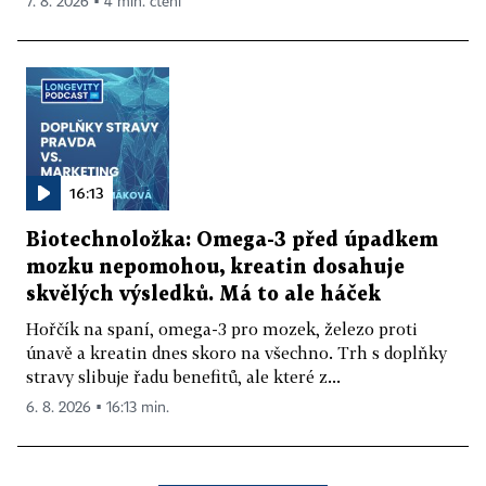
7. 8. 2026 ▪ 4 min. čtení
16:13
Biotechnoložka: Omega-3 před úpadkem
mozku nepomohou, kreatin dosahuje
skvělých výsledků. Má to ale háček
Hořčík na spaní, omega-3 pro mozek, železo proti
únavě a kreatin dnes skoro na všechno. Trh s doplňky
stravy slibuje řadu benefitů, ale které z...
6. 8. 2026 ▪ 16:13 min.