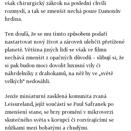
však chirurgický zákrok na poslední chvíli
rozmyslí, a tak se zmenšit nechá pouze Damonův
hrdina.
Ten doufá, že se mu tímto způsobem podaří
nastartovat nový život a zároveň ulehčit přetížené
planetě. Většina jiných lidí se však ve filmu
nechává zmenšit z opačných důvodů – slibují si, že
si pak budou moci dovolit luxusní vily či
náhrdelníky z drahokamů, na něž by ve „světě
velkých“ nedosáhli.
Jenže miniaturní zasklená komunita zvaná
Leisureland, jejíž součástí se Paul Safranek po
zmenšení stane, se brzy promění v mikroverzi
skutečného světa s korupcí či rozvírajícími se
nůžkami mezi bohatými a chudými.