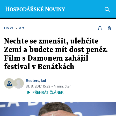
HN.cz
›
Art
Nechte se zmenšit, ulehčíte
Zemi a budete mít dost peněz.
Film s Damonem zahájil
festival v Benátkách
Reuters
kul
,
31. 8. 2017 15:33 ▪ 4 min. čtení
PŘEHRÁT ČLÁNEK