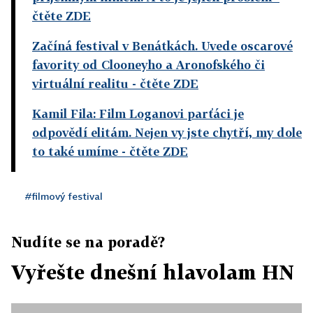
čtěte ZDE
Začíná festival v Benátkách. Uvede oscarové
favority od Clooneyho a Aronofského či
virtuální realitu
- čtěte ZDE
Kamil Fila: Film Loganovi parťáci je
odpovědí elitám. Nejen vy jste chytří, my dole
to také umíme
- čtěte ZDE
#filmový festival
Nudíte se na poradě?
Vyřešte dnešní hlavolam HN