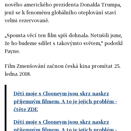
nového amerického prezidenta Donalda Trumpa,
jenž se k fenoménu globálního oteplování staví
velmi rezervovaně.
„Spousta věcí ten film spíš dohnala. Netušili jsme,
že ho budeme sdílet s takovýmto světem,“ podotkl
Payne.
Film Zmenšování začnou česká kina promítat 25.
ledna 2018.
Děti moje s Clooneym jsou skrz naskrz
příjemným filmem. A to je jejich problém
-
čtěte ZDE
Děti moje s Clooneym jsou skrz naskrz
příjemným filmem. A to je jejich problém
-