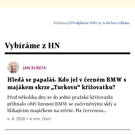
|
Předplatné HN+ je zcela bez reklam.
Vybíráme z HN
JAN KUBITA
Hledá se papaláš. Kdo jel v černém BMW s
majákem skrze „Turkovu“ křižovatku?
Před několika dny se do jedné pražské křižovatky
přihnalo obří luxusní BMW se začerněnými skly a
blikajícím majáčkem na střeše. Na červenou...
4. 8. 2026 ▪ 6 min. čtení