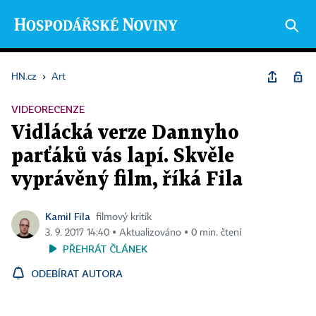
HN.cz
›
Art
VIDEORECENZE
Vidlácká verze Dannyho
parťáků vás lapí. Skvěle
vyprávěný film, říká Fila
Kamil Fila
filmový kritik
3. 9. 2017 14:40 ▪ Aktualizováno ▪ 0 min. čtení
PŘEHRÁT ČLÁNEK
ODEBÍRAT AUTORA