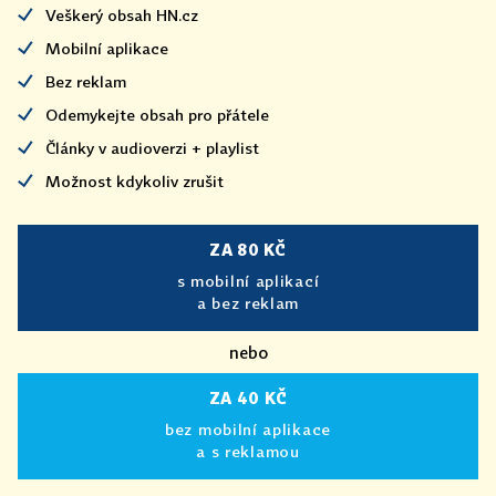
Veškerý obsah HN.cz
Mobilní aplikace
Bez reklam
Odemykejte obsah pro přátele
Články v audioverzi + playlist
Možnost kdykoliv zrušit
ZA 80 KČ
s mobilní aplikací
a bez reklam
nebo
ZA 40 KČ
bez mobilní aplikace
a s reklamou