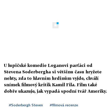
U lupičské komedie Loganovi parťáci od
Stevena Soderbergha si většinu času hryžete
nehty, zda to hlavním hrdinům vyjde, chválí
snímek filmový kritik Kamil Fila. Film také
dobře ukazuje, jak vypadá spodní tvář Ameriky.
#Soderbergh Steven
#filmová recenze