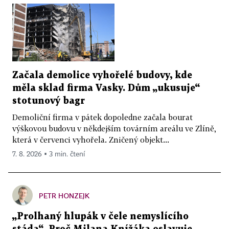
Začala demolice vyhořelé budovy, kde
měla sklad firma Vasky. Dům „ukusuje“
stotunový bagr
Demoliční firma v pátek dopoledne začala bourat
výškovou budovu v někdejším továrním areálu ve Zlíně,
která v červenci vyhořela. Zničený objekt...
7. 8. 2026 ▪ 3 min. čtení
PETR HONZEJK
„Prolhaný hlupák v čele nemyslícího