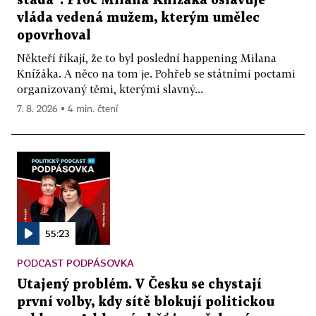
stáda“. Proč Milana Knížáka oslavuje
vláda vedená mužem, kterým umělec
opovrhoval
Někteří říkají, že to byl poslední happening Milana
Knížáka. A něco na tom je. Pohřeb se státními poctami
organizovaný těmi, kterými slavný...
7. 8. 2026 ▪ 4 min. čtení
55:23
PODCAST PODPÁSOVKA
Utajený problém. V Česku se chystají
první volby, kdy sítě blokují politickou