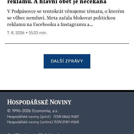
reklamu. A hlavní oběť je nečekaná
V Podpásovce se tentokrát věnujeme tématu, o kterém
se vůbec nemluví. Meta začala blokovat politickou
reklamu na Facebooku a Instagramu a...
7. 8. 2026 ▪ 55:23 min.
DALŠÍ ZPRÁVY
©
1996-2026
Economia, a.s.
Hospodářské noviny (print) ISSN 0862-9587
Hospodářské noviny (online) ISSN 2787-950X