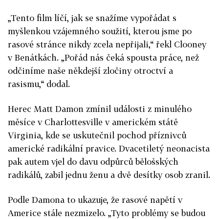
„Tento film líčí, jak se snažíme vypořádat s
myšlenkou vzájemného soužití, kterou jsme po
rasové stránce nikdy zcela nepřijali,“ řekl Clooney
v Benátkách. „Pořád nás čeká spousta práce, než
odčiníme naše někdejší zločiny otroctví a
rasismu,“ dodal.
Herec Matt Damon zmínil události z minulého
měsíce v Charlottesville v americkém státě
Virginia, kde se uskutečnil pochod příznivců
americké radikální pravice. Dvacetiletý neonacista
pak autem vjel do davu odpůrců bělošských
radikálů, zabil jednu ženu a dvě desítky osob zranil.
Podle Damona to ukazuje, že rasové napětí v
Americe stále nezmizelo. „Tyto problémy se budou