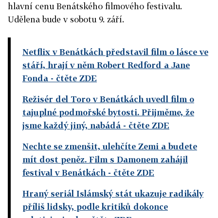
hlavní cenu Benátského filmového festivalu.
Udělena bude v sobotu 9. září.
Netflix v Benátkách představil film o lásce ve
stáří, hrají v něm Robert Redford a Jane
Fonda
- čtěte ZDE
Režisér del Toro v Benátkách uvedl film o
tajuplné podmořské bytosti. Přijměme, že
jsme každý jiný, nabádá
- čtěte ZDE
Nechte se zmenšit, ulehčíte Zemi a budete
mít dost peněz. Film s Damonem zahájil
festival v Benátkách
- čtěte ZDE
Hraný seriál Islámský stát ukazuje radikály
příliš lidsky, podle kritiků dokonce