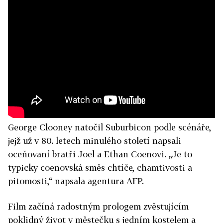
George Clooney natočil Suburbicon podle scénáře,
jejž už v 80. letech minulého století napsali
oceňovaní bratři Joel a Ethan Coenovi. „Je to
typicky coenovská směs chtíče, chamtivosti a
pitomosti,“ napsala agentura AFP.
Film začíná radostným prologem zvěstujícím
poklidný život v městečku s jedním kostelem a