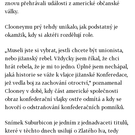
znovu přehrávali události z americké občanské
války.
Clooneymu prý tehdy unikalo, jak podstatný je
okamžik, kdy si aktéři rozdělují role.
„Museli jste si vybrat, jestli chcete být unionista,
nebo jižanský rebel. Vždycky jsem říkal, že chci
hrát rebela, že je mi to jedno. Úplně jsem nechápal,
jaká historie se váže k vlajce jižanské Konferedace,
jež vedla boj za zachování otroctví,“ poznamenal
Clooney v době, kdy část americké společnosti
obraz konfederační vlajky ostře odmítá a kdy se
hovoří o odstraňování konfederačních pomníků.
Snímek Suburbicon je jedním z jednadvaceti titulů,
které v těchto dnech usilují o Zlatého lva, tedy