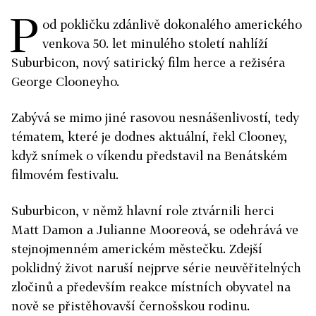
P
od pokličku zdánlivě dokonalého amerického
venkova 50. let minulého století nahlíží
Suburbicon, nový satirický film herce a režiséra
George Clooneyho.
Zabývá se mimo jiné rasovou nesnášenlivostí, tedy
tématem, které je dodnes aktuální, řekl Clooney,
když snímek o víkendu představil na Benátském
filmovém festivalu.
Suburbicon, v němž hlavní role ztvárnili herci
Matt Damon a Julianne Mooreová, se odehrává ve
stejnojmenném americkém městečku. Zdejší
poklidný život naruší nejprve série neuvěřitelných
zločinů a především reakce místních obyvatel na
nově se přistěhovavší černošskou rodinu.