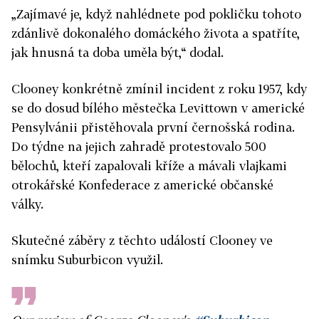
„Zajímavé je, když nahlédnete pod pokličku tohoto
zdánlivě dokonalého domáckého života a spatříte,
jak hnusná ta doba uměla být,“ dodal.
Clooney konkrétně zmínil incident z roku 1957, kdy
se do dosud bílého městečka Levittown v americké
Pensylvánii přistěhovala první černošská rodina.
Do týdne na jejich zahradě protestovalo 500
bělochů, kteří zapalovali kříže a mávali vlajkami
otrokářské Konfederace z americké občanské
války.
Skutečné záběry z těchto událostí Clooney ve
snímku Suburbicon využil.