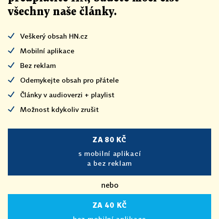
všechny naše články
.
Veškerý obsah HN.cz
Mobilní aplikace
Bez reklam
Odemykejte obsah pro přátele
Články v audioverzi + playlist
Možnost kdykoliv zrušit
ZA 80 KČ
s mobilní aplikací
a bez reklam
nebo
ZA 40 KČ
bez mobilní aplikace