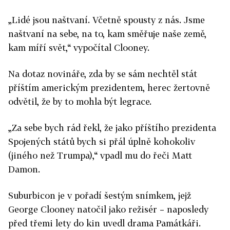
„Lidé jsou naštvaní. Včetně spousty z nás. Jsme
naštvaní na sebe, na to, kam směřuje naše země,
kam míří svět,“ vypočítal Clooney.
Na dotaz novináře, zda by se sám nechtěl stát
příštím americkým prezidentem, herec žertovně
odvětil, že by to mohla být legrace.
„Za sebe bych rád řekl, že jako příštího prezidenta
Spojených států bych si přál úplně kohokoliv
(jiného než Trumpa),“ vpadl mu do řeči Matt
Damon.
Suburbicon je v pořadí šestým snímkem, jejž
George Clooney natočil jako režisér – naposledy
před třemi lety do kin uvedl drama Památkáři.