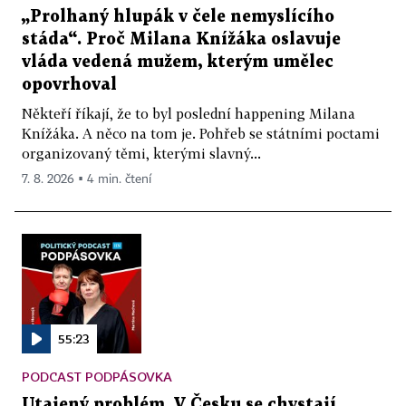
„Prolhaný hlupák v čele nemyslícího
stáda“. Proč Milana Knížáka oslavuje
vláda vedená mužem, kterým umělec
opovrhoval
Někteří říkají, že to byl poslední happening Milana
Knížáka. A něco na tom je. Pohřeb se státními poctami
organizovaný těmi, kterými slavný...
7. 8. 2026 ▪ 4 min. čtení
55:23
PODCAST PODPÁSOVKA
Utajený problém. V Česku se chystají