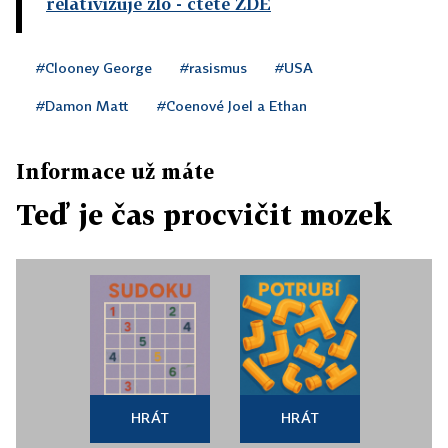
relativizuje zlo
- čtěte ZDE
#Clooney George
#rasismus
#USA
#Damon Matt
#Coenové Joel a Ethan
Informace už máte
Teď je čas procvičit mozek
HRÁT
HRÁT