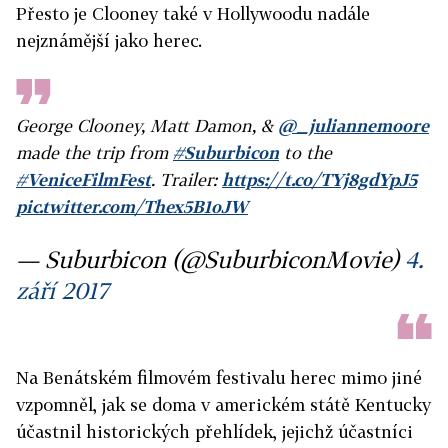
Přesto je Clooney také v Hollywoodu nadále
nejznámější jako herec.
George Clooney, Matt Damon, &
@_juliannemoore
made the trip from
#Suburbicon
to the
#VeniceFilmFest
. Trailer:
https://t.co/TYj8gdYpJ5
pic.twitter.com/Thex5B1oJW
— Suburbicon (@SuburbiconMovie)
4.
září 2017
Na Benátském filmovém festivalu herec mimo jiné
vzpomněl, jak se doma v americkém státě Kentucky
účastnil historických přehlídek, jejichž účastníci