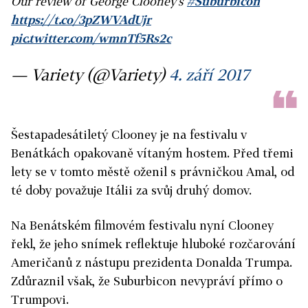
Our review of George Clooney's
#Suburbicon
https://t.co/3pZWVAdUjr
pic.twitter.com/wmnTf5Rs2c
— Variety (@Variety)
4. září 2017
Šestapadesátiletý Clooney je na festivalu v
Benátkách opakovaně vítaným hostem. Před třemi
lety se v tomto městě oženil s právničkou Amal, od
té doby považuje Itálii za svůj druhý domov.
Na Benátském filmovém festivalu nyní Clooney
řekl, že jeho snímek reflektuje hluboké rozčarování
Američanů z nástupu prezidenta Donalda Trumpa.
Zdůraznil však, že Suburbicon nevypráví přímo o
Trumpovi.