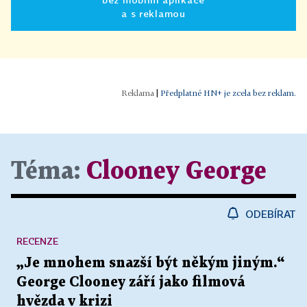
a s reklamou
|
Předplatné HN+ je zcela bez reklam.
Téma:
Clooney George
ODEBÍRAT
RECENZE
„Je mnohem snazší být někým jiným.“
George Clooney září jako filmová
hvězda v krizi