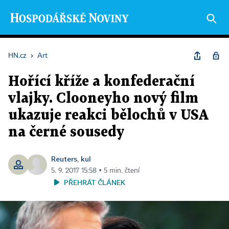
HN.cz
›
Art
Hořící kříže a konfederační
vlajky. Clooneyho nový film
ukazuje reakci bělochů v USA
na černé sousedy
Reuters
kul
,
5. 9. 2017 15:58 ▪ 5 min. čtení
PŘEHRÁT ČLÁNEK