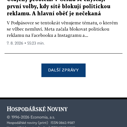
první volby, kdy sítě blokují politickou
reklamu. A hlavní oběť je nečekaná
V Podpásovce se tentokrát věnujeme tématu, o kterém
se vůbec nemluví. Meta začala blokovat politickou
reklamu na Facebooku a Instagramu a...
7. 8. 2026 ▪ 55:23 min.
DALŠÍ ZPRÁVY
©
1996-2026
Economia, a.s.
Hospodářské noviny (print) ISSN 0862-9587