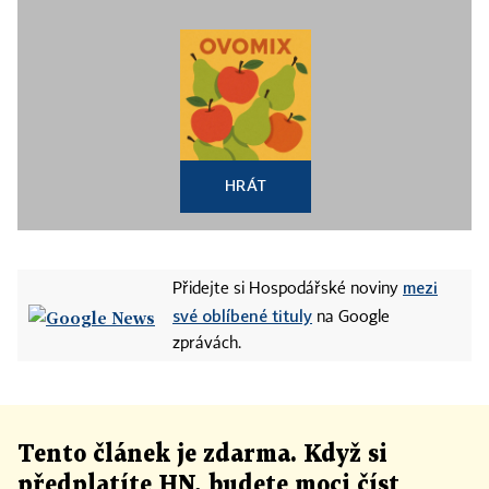
HRÁT
mezi
Přidejte si Hospodářské noviny
své oblíbené tituly
na Google
zprávách.
Tento článek
je
zdarma. Když si
předplatíte HN, budete moci číst