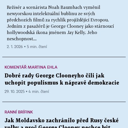
Režisér a scenárista Noah Baumbach vyměnil
newyorskou intelektuální bublinu ze svých
předchozích filmů za rychlík projíždějící Evropou.
Jedním z pasažérů je George Clooney jako stárnoucí
hollywoodská ikona jménem Jay Kelly. Jeho
neschopnost...
2. 1. 2026 ▪ 5 min. čtení
KOMENTÁŘ MARTINA EHLA
Dobré rady George Clooneyho čili jak
uchopit populismus k nápravě demokracie
29. 10. 2025 ▪ 4 min. čtení
RANNÍ BRÍFINK
Jak Moldavsko zachránilo před Rusy české
volby a proč George Clooney nechce být