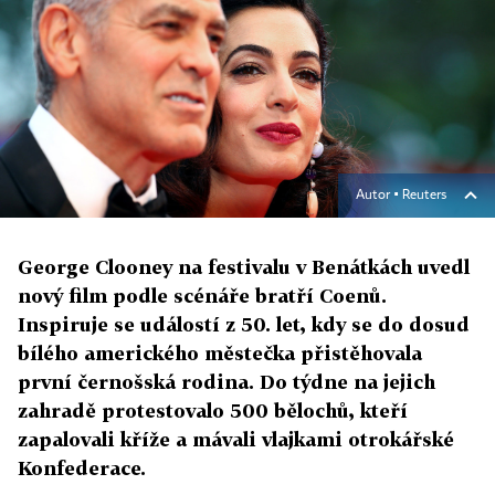
Autor ▪
Reuters
George Clooney na festivalu v Benátkách uvedl
nový film podle scénáře bratří Coenů.
Inspiruje se událostí z 50. let, kdy se do dosud
bílého amerického městečka přistěhovala
první černošská rodina. Do týdne na jejich
zahradě protestovalo 500 bělochů, kteří
zapalovali kříže a mávali vlajkami otrokářské
Konfederace.