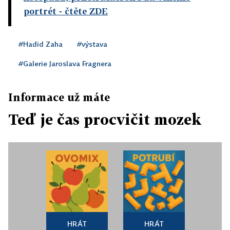
portrét
- čtěte ZDE
#Hadid Zaha
#výstava
#Galerie Jaroslava Fragnera
Informace už máte
Teď je čas procvičit mozek
HRÁT
HRÁT