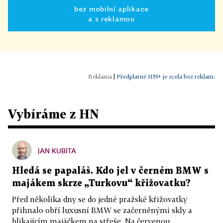
bez mobilní aplikace
a s reklamou
|
Předplatné HN+ je zcela bez reklam.
Vybíráme z HN
JAN KUBITA
Hledá se papaláš. Kdo jel v černém BMW s
majákem skrze „Turkovu“ křižovatku?
Před několika dny se do jedné pražské křižovatky
přihnalo obří luxusní BMW se začerněnými skly a
blikajícím majáčkem na střeše. Na červenou...