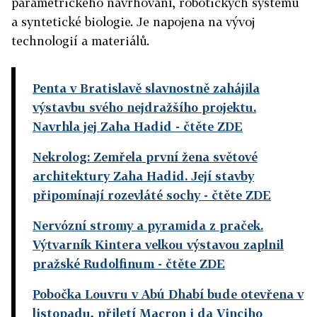
parametrického navrhování, robotických systémů
a syntetické biologie. Je napojena na vývoj
technologií a materiálů.
Penta v Bratislavě slavnostně zahájila
výstavbu svého nejdražšího projektu.
Navrhla jej Zaha Hadid
- čtěte ZDE
Nekrolog: Zemřela první žena světové
architektury Zaha Hadid. Její stavby
připomínají rozevláté sochy
- čtěte ZDE
Nervózní stromy a pyramida z praček.
Výtvarník Kintera velkou výstavou zaplnil
pražské Rudolfinum
- čtěte ZDE
Pobočka Louvru v Abú Dhabí bude otevřena v
listopadu, přiletí Macron i da Vinciho