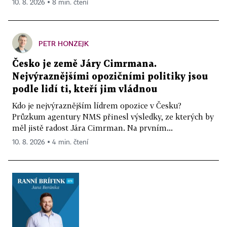
10. 8. 2026 ▪ 8 min. čtení
PETR HONZEJK
Česko je země Járy Cimrmana.
Nejvýraznějšími opozičními politiky jsou
podle lidí ti, kteří jim vládnou
Kdo je nejvýraznějším lídrem opozice v Česku?
Průzkum agentury NMS přinesl výsledky, ze kterých by
měl jistě radost Jára Cimrman. Na prvním...
10. 8. 2026 ▪ 4 min. čtení