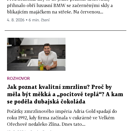
přihnalo obří luxusní BMW se začerněnými skly a
blikajícím majáčkem na střeše. Na červenou...
4. 8. 2026 ▪ 6 min. čtení
ROZHOVOR
Jak poznat kvalitní zmrzlinu? Proč by
měla být měkká a „pocitově teplá“? A kam
se poděla dubajská čokoláda
Počátky zmrzlinového impéria Adria Gold spadají do
roku 1992, kdy firma začínala v cukrárně ve Velkém
Ořechově nedaleko Zlína. Dnes tato...