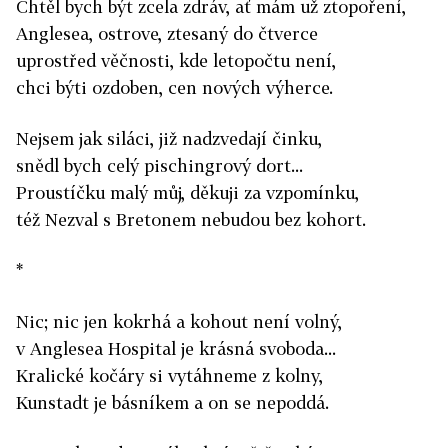
Chtěl bych být zcela zdráv, ať mám už ztopoření,
Anglesea, ostrove, ztesaný do čtverce
uprostřed věčnosti, kde letopočtu není,
chci býti ozdoben, cen nových výherce.
Nejsem jak siláci, již nadzvedají činku,
snědl bych celý pischingrový dort...
Proustíčku malý můj, děkuji za vzpomínku,
též Nezval s Bretonem nebudou bez kohort.
*
Nic; nic jen kokrhá a kohout není volný,
v Anglesea Hospital je krásná svoboda...
Kralické kočáry si vytáhneme z kolny,
Kunstadt je básníkem a on se nepoddá.