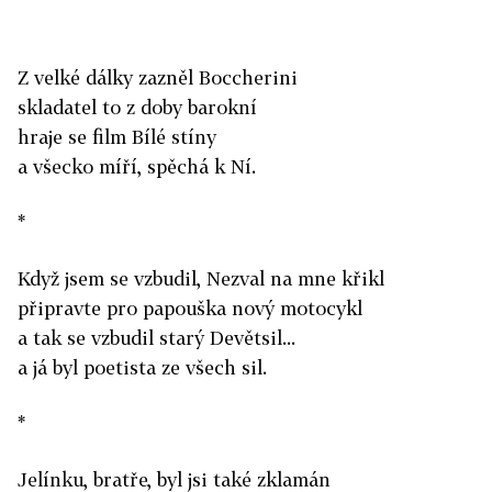
Z velké dálky zazněl Boccherini
skladatel to z doby barokní
hraje se film Bílé stíny
a všecko míří, spěchá k Ní.
*
Když jsem se vzbudil, Nezval na mne křikl
připravte pro papouška nový motocykl
a tak se vzbudil starý Devětsil...
a já byl poetista ze všech sil.
*
Jelínku, bratře, byl jsi také zklamán