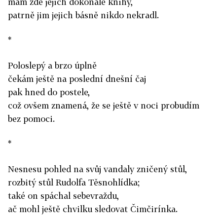
mám zde jejich dokonalé knihy,
patrně jim jejich básně nikdo nekradl.
*
Poloslepý a brzo úplně
čekám ještě na poslední dnešní čaj
pak hned do postele,
což ovšem znamená, že se ještě v noci probudím
bez pomoci.
*
Nesnesu pohled na svůj vandaly zničený stůl,
rozbitý stůl Rudolfa Těsnohlídka;
také on spáchal sebevraždu,
ač mohl ještě chvilku sledovat Čimčirínka.