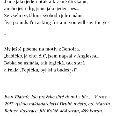
Jsme jako jeden pták a krásně čirykáme,
anebo ještě líp, jsme jako jeden pes...
Ze všeho vytáhne, svobodu jeho máme,
five pounds I’m asking for and you will say the yes.
*
My ještě píšeme na motiv z Renoira,
„babičko, já chci žít“, jsem napsal v Anglesea...
Babka se usmála, tak logická, tak stará
a řekla „Pepíčku, byl jsi a budeš jsi“.
Ivan Blatný: Jde pražské dítě domů z bia…. V roce
2017 vydalo nakladatelství Druhé město, ed. Martin
Reiner, ilustrace Jiří Kolář, 464 stran, 489 korun.