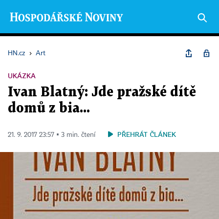
HN.cz
›
Art
UKÁZKA
Ivan Blatný: Jde pražské dítě
domů z bia...
PŘEHRÁT ČLÁNEK
21. 9. 2017 23:57 ▪ 3 min. čtení