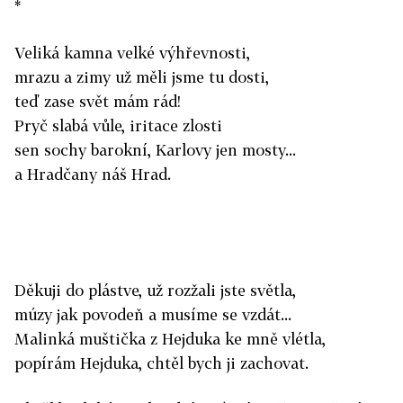
*
Veliká kamna velké výhřevnosti,
mrazu a zimy už měli jsme tu dosti,
teď zase svět mám rád!
Pryč slabá vůle, iritace zlosti
sen sochy barokní, Karlovy jen mosty...
a Hradčany náš Hrad.
Děkuji do plástve, už rozžali jste světla,
múzy jak povodeň a musíme se vzdát...
Malinká muštička z Hejduka ke mně vlétla,
popírám Hejduka, chtěl bych ji zachovat.