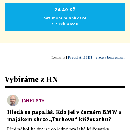
ZA 40 KČ
bez mobilní aplikace
a s reklamou
|
Předplatné HN+ je zcela bez reklam.
Vybíráme z HN
JAN KUBITA
Hledá se papaláš. Kdo jel v černém BMW s
majákem skrze „Turkovu“ křižovatku?
Před několika dny se do jedné pražské křižovatky