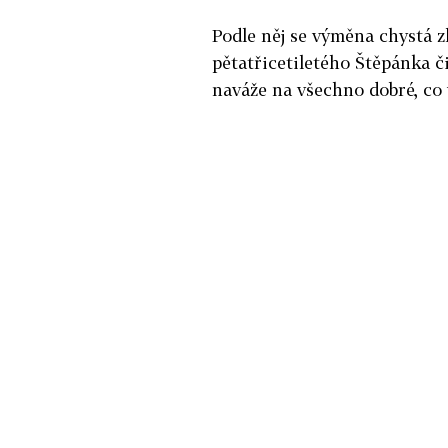
Podle něj se výměna chystá z
pětatřicetiletého Štěpánka č
naváže na všechno dobré, co v 