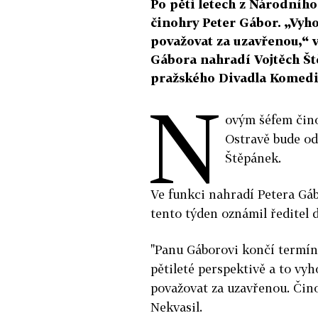
Po pěti letech z Národníh
činohry Peter Gábor. „Vyh
považovat za uzavřenou,“ vy
Gábora nahradí Vojtěch Št
pražského Divadla Komedi
N
ovým šéfem čin
Ostravě bude od
Štěpánek.
Ve funkci nahradí Petera Gá
tento týden oznámil ředitel d
"Panu Gáborovi končí termín
pětileté perspektivě a to vy
považovat za uzavřenou. Čino
Nekvasil.