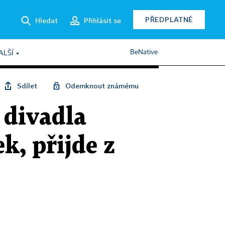
PŘEDPLATNÉ
Hledat
Přihlásit se
BeNative
ALŠÍ
Sdílet
Odemknout známému
 divadla
, přijde z