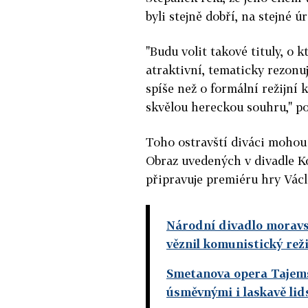
byli stejně dobří, na stejné ú
"Budu volit takové tituly, o 
atraktivní, tematicky rezonu
spíše než o formální režijní
skvělou hereckou souhru," po
Toho ostravští diváci mohou 
Obraz uvedených v divadle 
připravuje premiéru hry Vác
Národní divadlo moravsk
věznil komunistický rež
Smetanova opera Tajems
úsměvnými i laskavě li