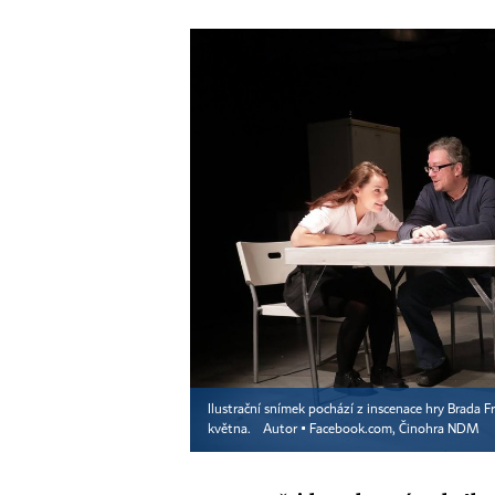
Ilustrační snímek pochází z inscenace hry Brada 
května.
Autor ▪
Facebook.com, Činohra NDM