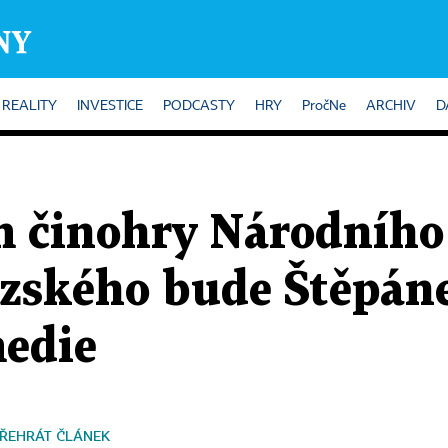
REALITY
INVESTICE
PODCASTY
HRY
PročNe
ARCHIV
D
 činohry Národního
zského bude Štěpánek
edie
ŘEHRÁT ČLÁNEK