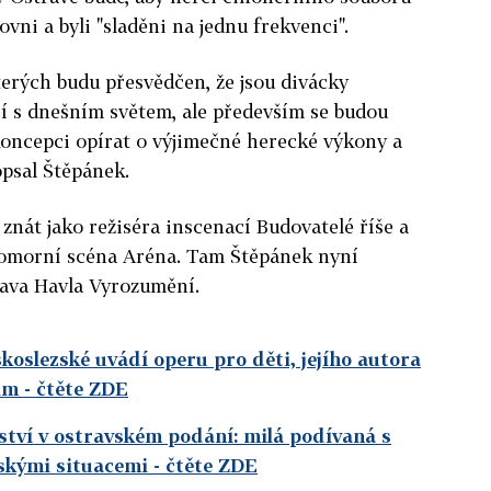
rovni a byli "sladěni na jednu frekvenci".
kterých budu přesvědčen, že jsou divácky
jí s dnešním světem, ale především se budou
 koncepci opírat o výjimečné herecké výkony a
psal Štěpánek.
znát jako režiséra inscenací Budovatelé říše a
Komorní scéna Aréna. Tam Štěpánek nyní
lava Havla Vyrozumění.
oslezské uvádí operu pro děti, jejího autora
im
- čtěte ZDE
tví v ostravském podání: milá podívaná s
dskými situacemi
- čtěte ZDE