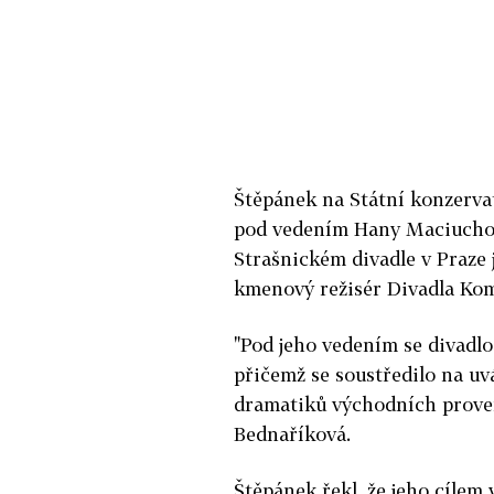
Štěpánek na Státní konzerva
pod vedením Hany Maciuchov
Strašnickém divadle v Praze 
kmenový režisér Divadla Kome
"Pod jeho vedením se divadlo
přičemž se soustředilo na u
dramatiků východních proven
Bednaříková.
Štěpánek řekl, že jeho cílem