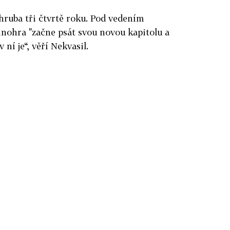
hruba tři čtvrtě roku. Pod vedením
inohra "začne psát svou novou kapitolu a
ní je“, věří Nekvasil.