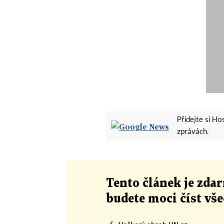
Přidejte si H
zprávách.
Tento článek
je
zdar
budete moci číst vš