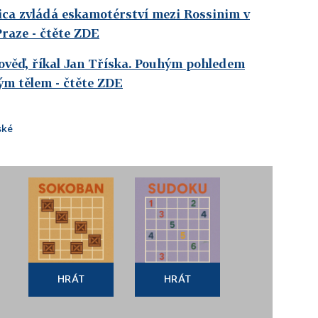
ica zvládá eskamotérství mezi Rossinim v
Praze
- čtěte ZDE
pověď, říkal Jan Tříska. Pouhým pohledem
lým tělem
- čtěte ZDE
ské
HRÁT
HRÁT