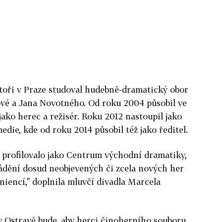
toři v Praze studoval hudebně-dramatický obor
é a Jana Novotného. Od roku 2004 působil ve
jako herec a režisér. Roku 2012 nastoupil jako
die, kde od roku 2014 působil též jako ředitel.
 profilovalo jako Centrum východní dramatiky,
vádění dosud neobjevených či zcela nových her
iencí," doplnila mluvčí divadla Marcela
 v Ostravě bude, aby herci činoherního souboru