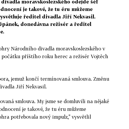
o divadla moravskoslezského odejde šéf
odnocení je takové, že tu éru můžeme
světluje ředitel divadla Jiří Nekvasil.
ěpánek, donedávna režisér a ředitel
e.
ohry Národního divadla moravskoslezského v
 počátku příštího roku herec a režisér Vojtěch
bora, jemuž končí termínovaná smlouva. Změnu
ivadla Jiří Nekvasil.
ovaná smlouva. My jsme se domluvili na nějaké
hodnocení je takové, že tu éru můžeme
hra potřebovala nový impulz," vysvětlil