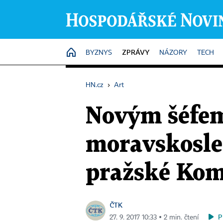
ZPRÁVY
HOME
BYZNYS
NÁZORY
TECH
HN.cz
›
Art
Novým šéfem
moravskosle
pražské Kom
ČTK
P
27. 9. 2017 10:33 ▪ 2 min. čtení