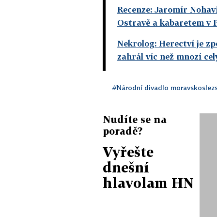
Recenze: Jaromír Nohav
Ostravě a kabaretem v 
Nekrolog: Herectví je z
zahrál víc než mnozí ce
#Národní divadlo moravskoslez
Nudíte se na
poradě?
Vyřešte
dnešní
hlavolam HN