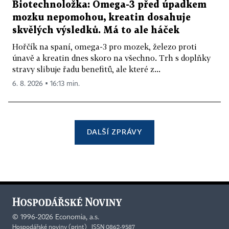
Biotechnoložka: Omega-3 před úpadkem
mozku nepomohou, kreatin dosahuje
skvělých výsledků. Má to ale háček
Hořčík na spaní, omega-3 pro mozek, železo proti
únavě a kreatin dnes skoro na všechno. Trh s doplňky
stravy slibuje řadu benefitů, ale které z...
6. 8. 2026 ▪ 16:13 min.
DALŠÍ ZPRÁVY
©
1996-2026
Economia, a.s.
Hospodářské noviny (print) ISSN 0862-9587