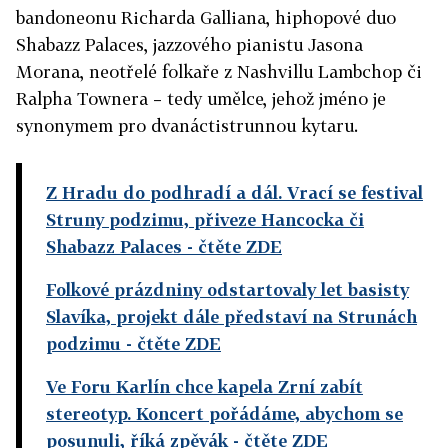
bandoneonu Richarda Galliana, hiphopové duo
Shabazz Palaces, jazzového pianistu Jasona
Morana, neotřelé folkaře z Nashvillu Lambchop či
Ralpha Townera – tedy umělce, jehož jméno je
synonymem pro dvanáctistrunnou kytaru.
Z Hradu do podhradí a dál. Vrací se festival
Struny podzimu, přiveze Hancocka či
Shabazz Palaces
- čtěte ZDE
Folkové prázdniny odstartovaly let basisty
Slavíka, projekt dále představí na Strunách
podzimu
- čtěte ZDE
Ve Foru Karlín chce kapela Zrní zabít
stereotyp. Koncert pořádáme, abychom se
posunuli, říká zpěvák
- čtěte ZDE