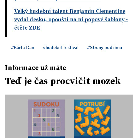
Velký hudební talent Benjamin Clementine
vydal desku, opouští na ní popové šablony
-
čtěte ZDE
#Bárta Dan
#hudební festival
#Struny podzimu
Informace už máte
Teď je čas procvičit mozek