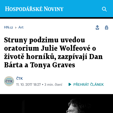
HN.cz
›
Art
Struny podzimu uvedou
oratorium Julie Wolfeové o
životě horníků, zazpívají Dan
Bárta a Tonya Graves
ČTK
PŘEHRÁT ČLÁNEK
11. 10. 2017 18:27 ▪ 3 min. čtení