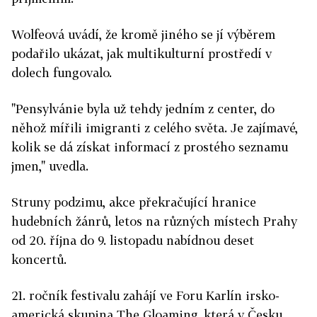
Wolfeová uvádí, že kromě jiného se jí výběrem
podařilo ukázat, jak multikulturní prostředí v
dolech fungovalo.
"Pensylvánie byla už tehdy jedním z center, do
něhož mířili imigranti z celého světa. Je zajímavé,
kolik se dá získat informací z prostého seznamu
jmen," uvedla.
Struny podzimu, akce překračující hranice
hudebních žánrů, letos na různých místech Prahy
od 20. října do 9. listopadu nabídnou deset
koncertů.
21. ročník festivalu zahájí ve Foru Karlín irsko-
americká skupina The Gloaming, která v Česku