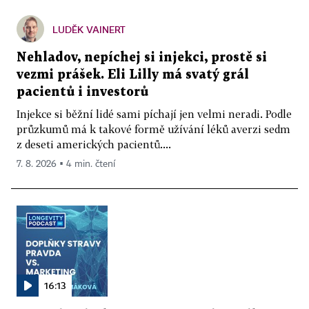
LUDĚK VAINERT
Nehladov, nepíchej si injekci, prostě si
vezmi prášek. Eli Lilly má svatý grál
pacientů i investorů
Injekce si běžní lidé sami píchají jen velmi neradi. Podle
průzkumů má k takové formě užívání léků averzi sedm
z deseti amerických pacientů....
7. 8. 2026 ▪ 4 min. čtení
16:13